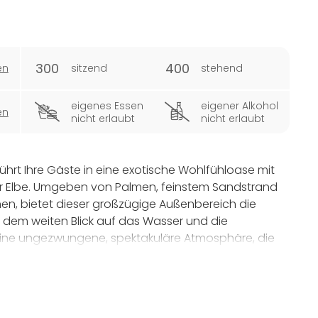
300
400
en
sitzend
stehend
eigenes Essen
eigener Alkohol
en
nicht erlaubt
nicht erlaubt
hrt Ihre Gäste in eine exotische Wohlfühloase mit
 Elbe. Umgeben von Palmen, feinstem Sandstrand
inen, bietet dieser großzügige Außenbereich die
it dem weiten Blick auf das Wasser und die
eine ungezwungene, spektakuläre Atmosphäre, die
tspannung sorgt.
tet die ebenerdige und teilweise mit Holzstegen
ungen mit bis zu 400 stehenden Gästen oder 300