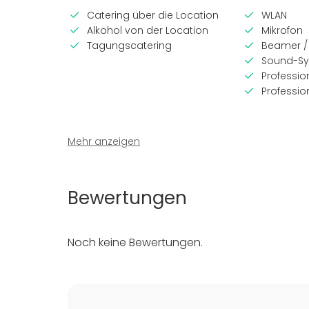
Catering über die Location
WLAN
Alkohol von der Location
Mikrofon
Tagungscatering
Beamer /
Sound-S
Professio
Professio
Mehr anzeigen
Ausstattung
Event-T
Whiteboard / Flipchart
Party
Bewertungen
Geschirr & Besteck
Hochzeit
Möbel
Dinner-Ev
Meeting
Noch keine Bewertungen.
Konferenz
Show
Weihnacht
Firmenev
Kinderpar