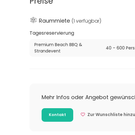
Preise
Sitzplätzen in Block-Bestuhlung. Die kulinari
Catering realisiert, das von karibischen Cockt
jeden Wunsch erfüllt.
Raummiete
(
1 verfügbar
)
Die Bali Bar ist für fast jede Event-Idee flexibe
Tagesreservierung
Sommerfest, eine verträumte Strandhochzei
Premium Beach BBQ &
Faktor.
40 – 600 Per
Strandevent
Auch das wechselhafte norddeutsche Wetter
Überdachungsoptionen, Zelte und Heizstrahl
sorgen.
Die Anreise ist ein weiteres Highlight: Gäst
am Strand anlegen, während Autofahrern ü
Mehr Infos oder Angebot gewünsc
Verfügung stehen.
Zur Wunschliste hinz
Kontakt
Verleihen Sie Ihrer nächsten Veranstaltung 
Traumplatz! Fragen Sie die Bali Bar im 28G
planen Sie ein unvergessliches Event mit den