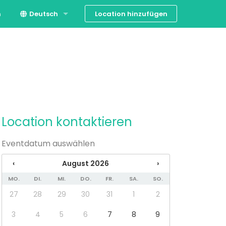
Location hinzufügen
n
Deutsch
English
Location kontaktieren
Eventdatum auswählen
‹
August 2026
›
MO.
DI.
MI.
DO.
FR.
SA.
SO.
27
28
29
30
31
1
2
3
4
5
6
7
8
9