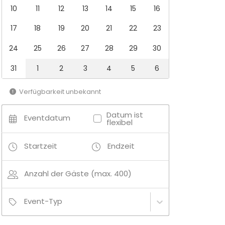
10
11
12
13
14
15
16
17
18
19
20
21
22
23
24
25
26
27
28
29
30
31
1
2
3
4
5
6
Verfügbarkeit unbekannt
Datum ist
Eventdatum
flexibel
Startzeit
Endzeit
Anzahl der Gäste (max. 400)
Event-Typ