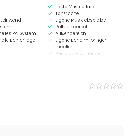
Laute Musik erlaubt
Tanzfläche
 Leinwand
Eigene Musik abspielbar
ystem
Rollstuhlgerecht
nelles PA-System
Außenbereich
nelle Lichtanlage
Eigene Band mitbringen
möglich
Parkplätze vorhanden
ypen
Location-Typ
Veranstaltungsraum
Restaurant
ent
Strandlocation
Outdoor-Location
 / Seminar
Bar
sfeier
ent
ty