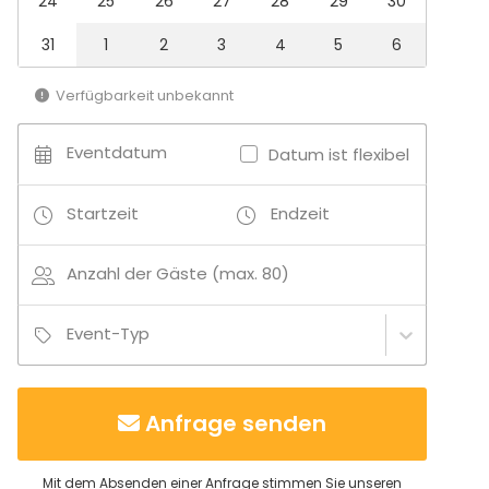
24
25
26
27
28
29
30
Weihnachtsfeier
Firmenevent
31
1
2
3
4
5
6
Kinderparty
Firmenfeier
Verfügbarkeit unbekannt
Familienfeier
Teamevent / Teambuilding
Geburtstag
Eventdatum
Datum ist flexibel
Location-Typ
Startzeit
Endzeit
Veranstaltungsraum
Partyraum
Anzahl der Gäste (max. 80)
Rooftop / Dachterrasse
Freizeitlocation
Bar
Event-Typ
Anfrage senden
Mit dem Absenden einer Anfrage stimmen Sie unseren