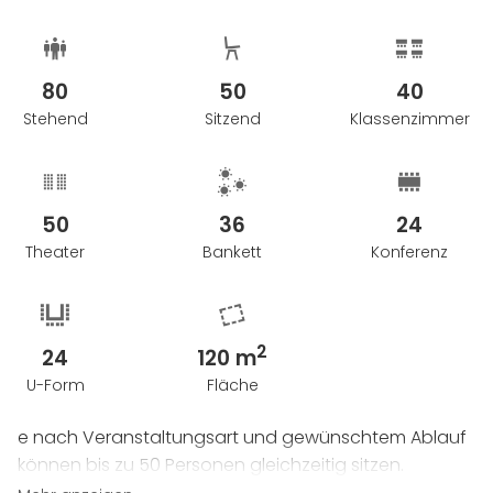
zubereitet.
Wird mal wieder Zeit für ein Beisammensein? So
80
50
40
richtig live und echt? Sende jetzt eine Anfrage für
Stehend
Sitzend
Klassenzimmer
dein Event im CHIQUE und SCHIER exklusiv über Venuu
und sichere dir rechtzeitig deinen Wunschtermin in
Hamburg!
50
36
24
Theater
Bankett
Konferenz
2
24
120 m
U-Form
Fläche
e nach Veranstaltungsart und gewünschtem Ablauf
können bis zu 50 Personen gleichzeitig sitzen.
Bestuhlungen und der Aufbau des Mobiliars werden