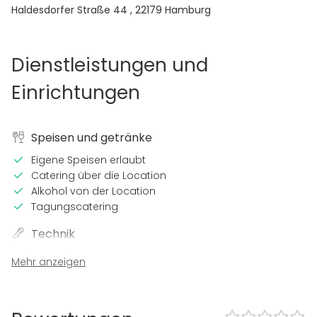
Haldesdorfer Straße 44
,
22179
Hamburg
Dienstleistungen und
Einrichtungen
Speisen und getränke
Eigene Speisen erlaubt
Catering über die Location
Alkohol von der Location
Tagungscatering
Technik
WLAN
Mehr anzeigen
Beamer / Leinwand
Sound-System
In der location