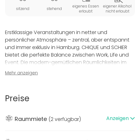
eigenes Essen
eigener Alkohol
sitzend
stehend
erlaubt
nicht erlaubt
Erstklassige Veranstaltungen in netter und
persönlicher Atmosphäre – zentral, aber entspannt
und immer exklusiv in Hamburg. CHIQUE und SCHIER
bietet die perfekte Balance zwischen Work, Life und
Event. Die modern-gemütlichen Räumlichkeiten im
Herzen Hamburgs schaffen eine
Mehr anzeigen
Wohlfühlatmosphäre und eine ideale Symbiose
zwischen geschäftlichen Anlässen und
ausgelassenen Feiern. Stilvolle Highlights wie ein
Preise
gemütlicher Kamin, eine offene Treppe, eine
extravagante große Bar sowie zwei Loungebereiche
verleihen der Location einen ganz besonderen,
Anzeigen
Raummiete
(
2 verfügbar
)
chiquen Charme.
Der modern ausgebaute Veranstaltungsraum