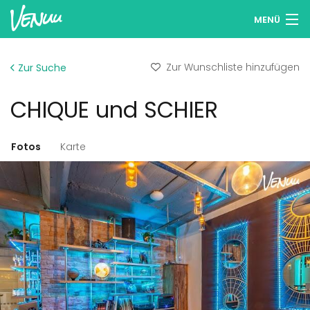
MENÜ
Locations entdecken
Zur Wunschliste hinzufügen
Zur Suche
Wunschlisten
CHIQUE und SCHIER
Anmelden
Deutsch
Fotos
Karte
Location hinzufügen