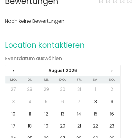
Bewertungen
Laute Musik erlaubt
Tanzfläche
Noch keine Bewertungen.
Außenbereich
Ganze Location zur Alleinnutzung
Parkplätze vorhanden
Location kontaktieren
Ausstattung
Nutzbare Küche
Eventdatum auswählen
Whiteboard / Flipchart
‹
August 2026
›
Geschirr & Besteck
Möbel
MO.
DI.
MI.
DO.
FR.
SA.
SO.
Event-Typen
27
28
29
30
31
1
2
Party
3
4
5
6
7
8
9
Hochzeit
Dinner-Event
10
11
12
13
14
15
16
Meeting
17
18
19
20
21
22
23
Konferenz / Seminar
Show