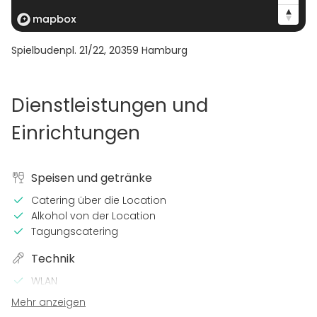
Spielbudenpl. 21/22
,
20359
Hamburg
Dienstleistungen und
Einrichtungen
Speisen und getränke
Catering über die Location
Alkohol von der Location
Tagungscatering
Technik
WLAN
Mikrofon
Mehr anzeigen
Beamer / Leinwand