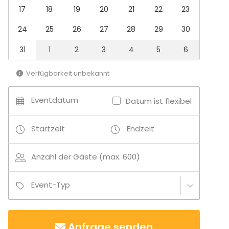
Whiteboard / Flipchart
17
18
19
20
21
22
23
Geschirr & Besteck
24
25
26
27
28
29
30
Möbel
Event-Typen
31
1
2
3
4
5
6
Party
Verfügbarkeit unbekannt
Hochzeit
Dinner-Event
Meeting
Eventdatum
Datum ist flexibel
Konferenz / Seminar
Show
Startzeit
Endzeit
Weihnachtsfeier
Firmenevent
Kinderparty
Anzahl der Gäste (max. 600)
Firmenfeier
Familienfeier
Event-Typ
Teamevent / Teambuilding
Messe / Ausstellung
Geburtstag
Anfrage senden