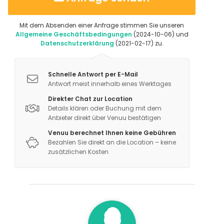
Location-Typ
Veranstaltungsraum
Mit dem Absenden einer Anfrage stimmen Sie unseren
Nachtclub
Allgemeine Geschäftsbedingungen
(2024-10-06) und
Partyraum
Datenschutzerklärung
(2021-02-17) zu.
Rooftop / Dachterrasse
Terrasse
Bar
Schnelle Antwort per E-Mail
Antwort meist innerhalb eines Werktages
Direkter Chat zur Location
Details klären oder Buchung mit dem
Anbieter direkt über Venuu bestätigen
Venuu berechnet Ihnen keine Gebühren
Bezahlen Sie direkt an die Location – keine
zusätzlichen Kosten