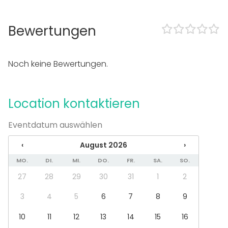
Sound-System
Professionelles PA-System
Bewertungen
Klimaanlage
Professionelle Lichtanlage
In der location
Noch keine Bewertungen.
Laute Musik erlaubt
Tanzfläche
Veranstaltungen bis spät nachts
Location kontaktieren
Eigene Musik abspielbar
Rollstuhlgerecht
Eventdatum auswählen
Außenbereich
Übernachtungsmöglichkeiten
‹
August 2026
›
Ganze Location zur Alleinnutzung
MO.
DI.
MI.
DO.
FR.
SA.
SO.
Eigene Band mitbringen möglich
27
28
29
30
31
1
2
Parkplätze vorhanden
Ausstattung
3
4
5
6
7
8
9
Bühne
10
11
12
13
14
15
16
Nutzbare Küche