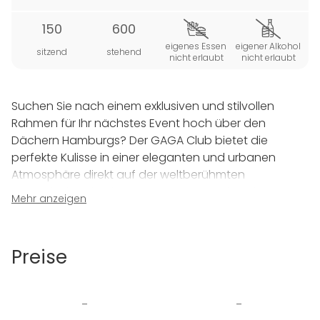
150
600
eigenes Essen
eigener Alkohol
sitzend
stehend
nicht erlaubt
nicht erlaubt
Suchen Sie nach einem exklusiven und stilvollen
Rahmen für Ihr nächstes Event hoch über den
Dächern Hamburgs? Der GAGA Club bietet die
perfekte Kulisse in einer eleganten und urbanen
Atmosphäre direkt auf der weltberühmten
Reeperbahn. Ein gläserner Personenaufzug bringt
Mehr anzeigen
Ihre Gäste komfortabel in das 5. Obergeschoss des
St. Pauli Klubhauses am Spielbudenplatz. Hier
erwartet sie ein einzigartiges Design-Ambiente,
Preise
geprägt von einem edlen Amtico-Bodenbelag in
Holzoptik und einem spektakulären,
abwechslungsreichen Staging-Konzept, das jede
-
-
Veranstaltung in ein unvergessliches Erlebnis