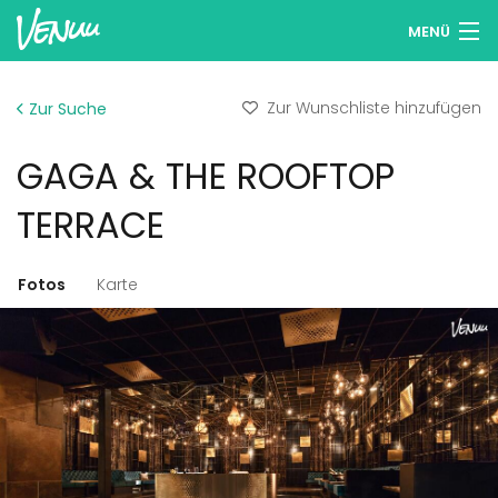
MENÜ
Locations entdecken
Zur Wunschliste hinzufügen
Zur Suche
Wunschlisten
GAGA & THE ROOFTOP
Anmelden
TERRACE
Deutsch
Fotos
Karte
Location hinzufügen