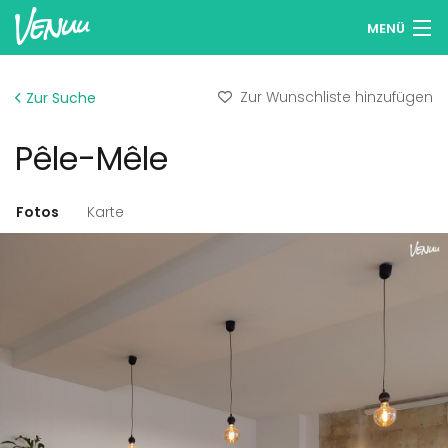
MENÜ
Locations entdecken
Zur Wunschliste hinzufügen
Zur Suche
Wunschlisten
Pêle-Mêle
Anmelden
Deutsch
Fotos
Karte
Location hinzufügen