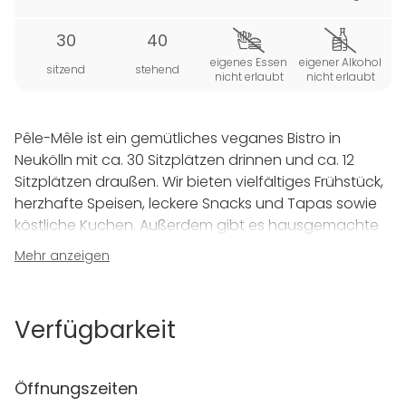
30
40
eigenes Essen
eigener Alkohol
sitzend
stehend
nicht erlaubt
nicht erlaubt
Pêle-Mêle ist ein gemütliches veganes Bistro in
Neukölln mit ca. 30 Sitzplätzen drinnen und ca. 12
Sitzplätzen draußen. Wir bieten vielfältiges Frühstück,
herzhafte Speisen, leckere Snacks und Tapas sowie
köstliche Kuchen. Außerdem gibt es hausgemachte
Limonaden, Smoothies und Shakes sowie Bier, Wein,
Mehr anzeigen
Sekt und Longdrinks mit und ohne Alkohol. Für eure
Feier bieten wir gerne ein leckeres Buffet, Fingerfood
oder Essen à la carte an. Herzlich willkommen!
Verfügbarkeit
Öffnungszeiten