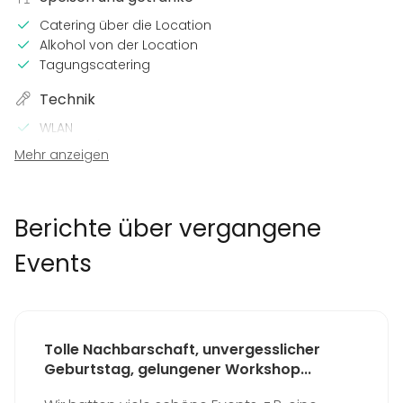
Catering über die Location
Alkohol von der Location
Tagungscatering
Technik
WLAN
Beamer / Leinwand
Mehr anzeigen
Sound-System
Drucker
In der location
Berichte über vergangene
Tanzfläche
Events
Eigene Musik abspielbar
Rollstuhlgerecht
Außenbereich
Mietfrei (bei Mindestumsatz)
Tolle Nachbarschaft, unvergesslicher
Ganze Location zur Alleinnutzung
Geburtstag, gelungener Workshop...
Ausstattung