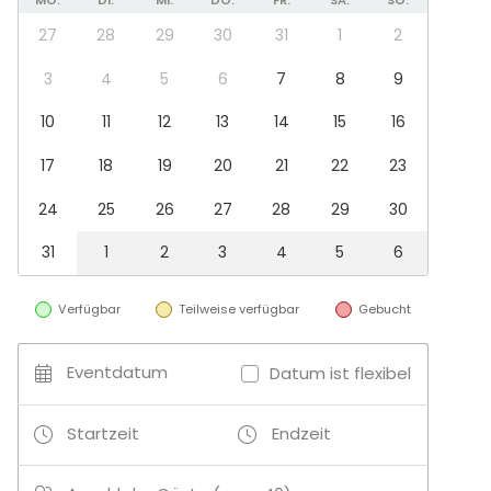
MO.
DI.
MI.
DO.
FR.
SA.
SO.
Coworking Space
27
28
29
30
31
1
2
Tagungsraum
Bar
3
4
5
6
7
8
9
10
11
12
13
14
15
16
Zusätzliche Informationen zu Dienstleistungen und
Einrichtungen
17
18
19
20
21
22
23
Wir sind flexibel - sprecht uns gerne an!
24
25
26
27
28
29
30
31
1
2
3
4
5
6
Verfügbar
Teilweise verfügbar
Gebucht
Eventdatum
Datum ist flexibel
Startzeit
Endzeit