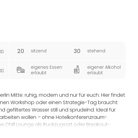
20
30
en
sitzend
stehend
eigenes Essen
eigener Alkohol
en
erlaubt
erlaubt
Berlin Mitte: ruhig, modern und nur für euch. Hier findet
g, einen Workshop oder einen Strategie-Tag braucht:
 gefiltertes Wasser still und sprudelnd. Ideal für
t arbeiten wollen – ohne Hotelkonferenzraum-
e Chill Lounge als Rückzugsort oder Breakout-
 separater Breakout-Room hinzugebucht werden.