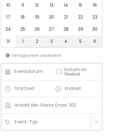
10
11
12
13
14
15
16
17
18
19
20
21
22
23
24
25
26
27
28
29
30
31
1
2
3
4
5
6
Verfügbarkeit unbekannt
Datum ist
Eventdatum
flexibel
Startzeit
Endzeit
Anzahl der Gäste (max. 30)
Event-Typ