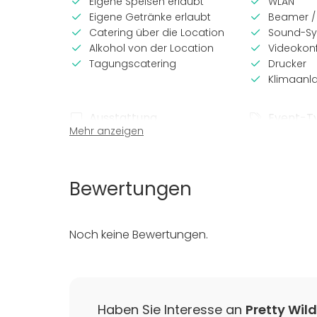
Eigene Speisen erlaubt
WLAN
Eigene Getränke erlaubt
Beamer /
Catering über die Location
Sound-S
Alkohol von der Location
Videokon
Tagungscatering
Drucker
Klimaanl
Ausstattung
Event-T
Mehr anzeigen
Geschirr & Besteck
Party
Hochzeit
Dinner-Ev
Bewertungen
Meeting
Konferenz
Show
Noch keine Bewertungen.
Weihnacht
Firmenev
Kinderpar
Firmenfei
Familienfe
Haben Sie Interesse an
Pretty Wild
Teameven