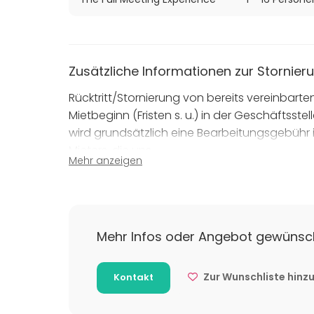
Zusätzliche Informationen zur Stornieru
Rücktritt/Stornierung von bereits vereinbarte
Mietbeginn (Fristen s. u.) in der Geschäftsstel
wird grundsätzlich eine Bearbeitungsgebühr 
Mieters, die uns
Mehr anzeigen
bis 6 Wochen vorher erreichen sind kostenfre
ab 6–4 Wochen: 50 %
ab 4–1 Woche: 80 %
Mehr Infos oder Angebot gewünsc
ab 1 Woche: 100 %
Zur Wunschliste hinz
Kontakt