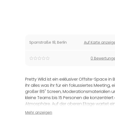
Sparrstraße 18
,
Berlin
Auf Karte anzeig
0 Bewertung
Pretty Wild ist ein exklusiver Offsite-Space in 
ihr alles was ihr für ein fokussiertes Meetin
großer 85" Screen, Moderationsmaterialien und
kleine Teams bis 15 Personen die konzentrier
Atmosphäre. Auf der oberen Etage wartet ein
Space und auf Anfrage kann zusätzlich ein
Mehr anzeigen