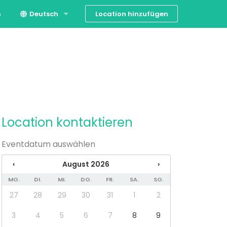
Location hinzufügen
n
Deutsch
English
Location kontaktieren
Eventdatum auswählen
‹
August 2026
›
MO.
DI.
MI.
DO.
FR.
SA.
SO.
27
28
29
30
31
1
2
3
4
5
6
7
8
9