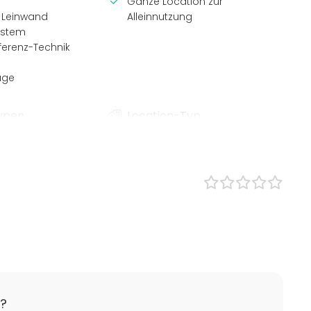
Ganze Location zur
 Leinwand
Alleinnutzung
ystem
ferenz-Technik
age
ypen
Location-Typ
Veranstaltungsraum
Besprechungsraum
ent
Schulungsraum
Loft
 / Seminar
Tagungsraum
Küche / Kochstudio
sfeier
ent
ty
er
ier
?
t / Teambuilding