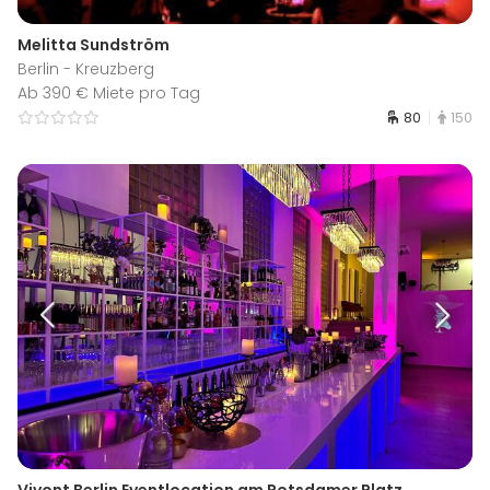
Melitta Sundström
Berlin - Kreuzberg
Ab 390 € Miete pro Tag
80
150
Vivont Berlin Eventlocation am Potsdamer Platz