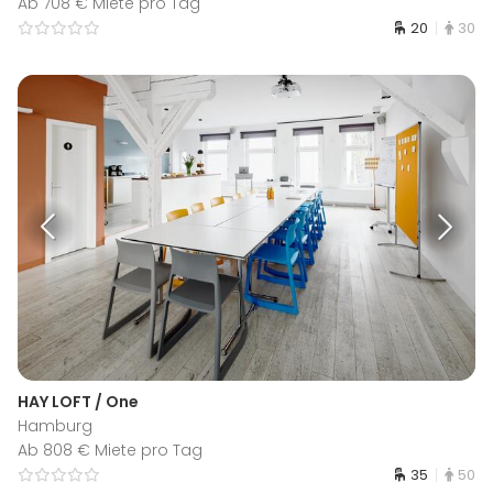
Ab 708 € Miete pro Tag
20
30
HAY LOFT / One
Hamburg
Ab 808 € Miete pro Tag
35
50