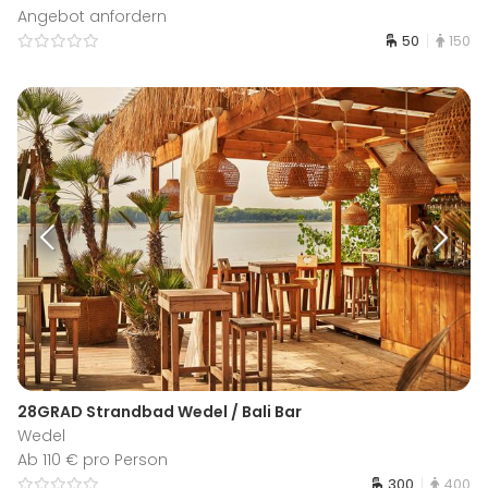
Angebot anfordern
50
150
28GRAD Strandbad Wedel / Bali Bar
Wedel
Ab 110 € pro Person
300
400