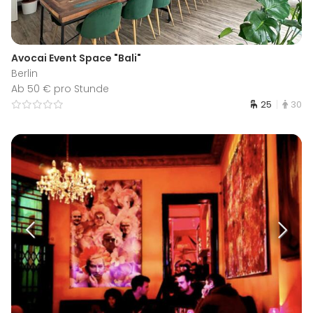
Avocai Event Space "Bali"
Berlin
Ab 50 € pro Stunde
25
30