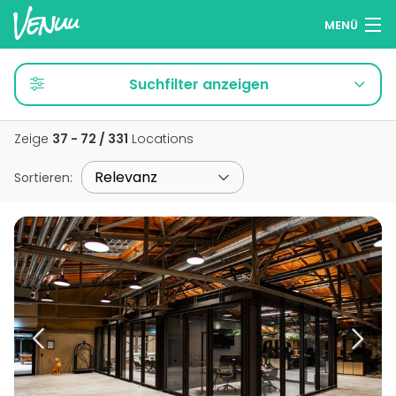
MENÜ
Locations entdecken
Suchfilter anzeigen
Wunschlisten
Zeige
37 - 72 / 331
Locations
Anmelden
Sortieren
:
Deutsch
Location hinzufügen