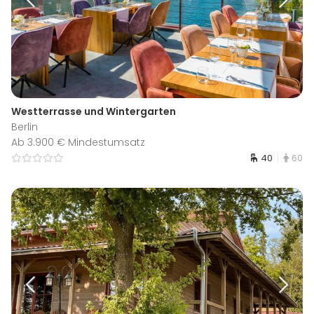
Westterrasse und Wintergarten
Berlin
Ab 3.900 € Mindestumsatz
40
60