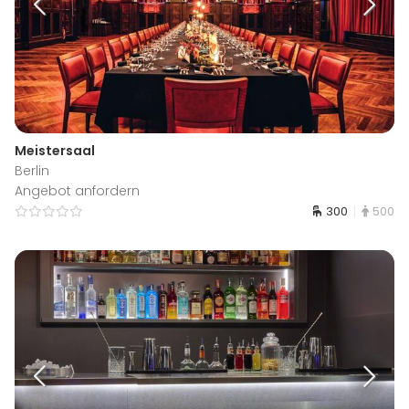
Meistersaal
Berlin
Angebot anfordern
300
500