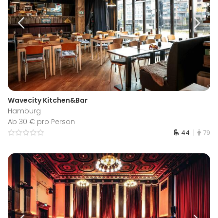
Wavecity Kitchen&Bar
Hamburg
Ab 30 € pro Person
44
79