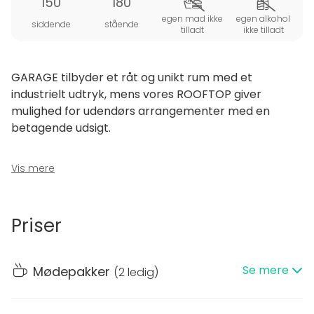
150
180
egen mad ikke
egen alkohol
siddende
stående
tilladt
ikke tilladt
GARAGE tilbyder et råt og unikt rum med et
industrielt udtryk, mens vores ROOFTOP giver
mulighed for udendørs arrangementer med en
betagende udsigt.
Velkommen til GARAGE – et unikt og charmerende
Vis mere
lokale med rå æstetik og masser af atmosfære,
perfekt til bryllupper, firmafester og konferencer.
Uanset om I ønsker en stående reception eller en
Priser
intim siddende middag, kan GARAGE tilpasses jeres
behov og skabe de perfekte rammer for enhver
begivenhed. Den historiske bygning, der oprindeligt
Se mere
Mødepakker
(
2 ledig
)
stammer fra 1950’erne og fungerede som et
Jaguarværksted, blev i 2021 nænsomt renoveret i
samarbejde med VIPP og de anerkendte arkitekter