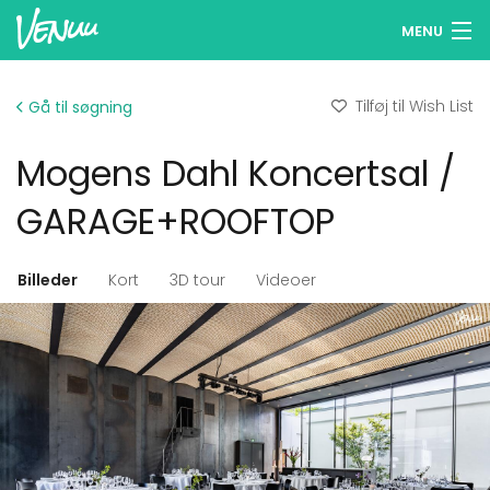
MENU
Søg lokaler
Tilføj til Wish List
Gå til søgning
Wish Lists
Mogens Dahl Koncertsal /
Log ind
GARAGE+ROOFTOP
Dansk
Billeder
Kort
3D tour
Videoer
Tilføj dit lokale