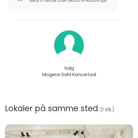
Betal til venuet uden ekstra omkostninger
Salg
Mogens Dahl Koncertsal
Lokaler på samme sted
(
1 stk.
)