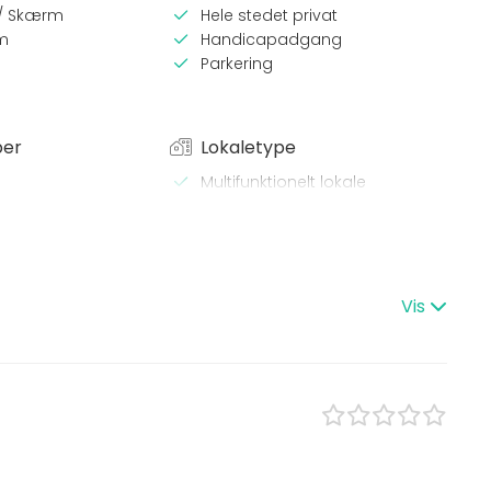
 / Skærm
Hele stedet privat
m
Handicapadgang
Parkering
per
Lokaletype
Multifunktionelt lokale
Restaurant
 Middag
Hal
Bar
e / Kursus
stilling
Vis
st
angement
/ Konfirmation