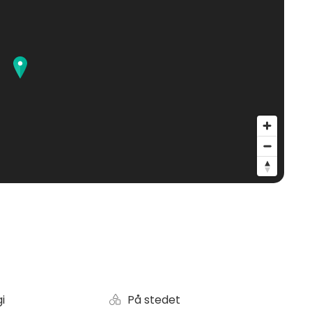
i
På stedet