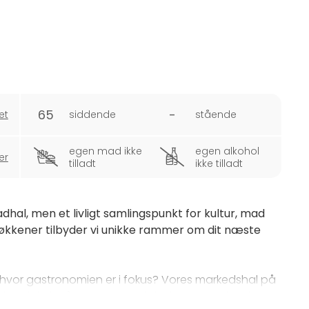
65
-
et
siddende
stående
egen mad ikke
egen alkohol
er
tilladt
ikke tilladt
dhal, men et livligt samlingspunkt for kultur, mad
køkkener tilbyder vi unikke rammer om dit næste
 hvor gastronomien er i fokus? Vores markedshal på
alitet, lokale råvarer og en global smagsoplevelse.