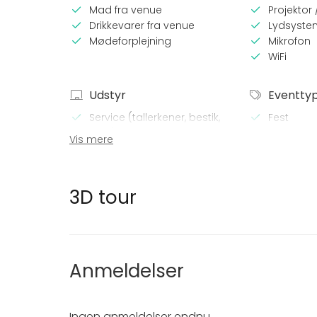
Mad fra venue
Projektor
Drikkevarer fra venue
Lydsyste
Mødeforplejning
Mikrofon
WiFi
Udstyr
Eventty
Service (tallerkener, bestik,
Fest
glas)
Bryllup
Vis mere
Frokost /
Møde
Konferenc
3D tour
Messe / Ud
Julefroko
Firmaarr
Firmafest
Barnedåb 
Anmeldelser
Ingen anmeldelser endnu.