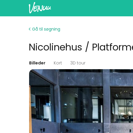
Gå til søgning
Nicolinehus / Platfor
Billeder
Kort
3D tour