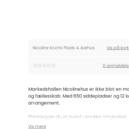
Nicoline Kochs Plads 4
,
Aarhus
Vis på kort
0 anmeldels
Markedshallen Nicolinehus er ikke blot en ma
og fællesskab. Med 650 siddepladser og 12 
arrangement.
Planlægger du et event i smukke omgivelser,
Aarhus Ø er det perfekte valg. Her forenes kv
Vis mere