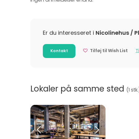
Er du interesseret i
Nicolinehus / 
Tilføj til Wish List
T
Kontakt
Lokaler på samme sted
(
1 stk.