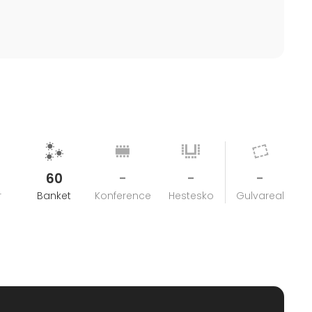
60
-
-
-
r
Banket
Konference
Hestesko
Gulvareal