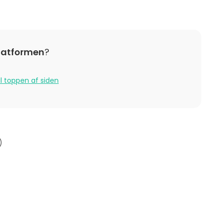
Platformen
?
il toppen af siden
)