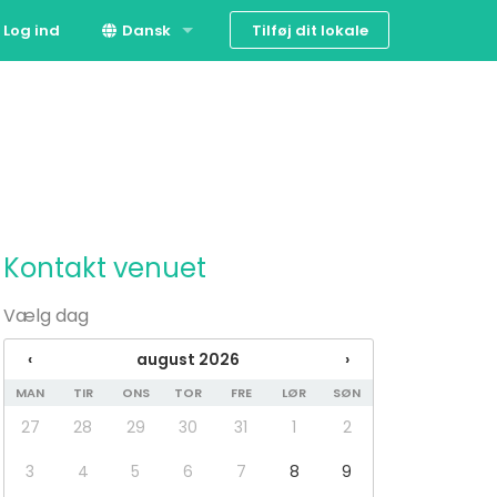
Tilføj dit lokale
Log ind
Dansk
English
Kontakt venuet
Vælg dag
‹
august 2026
›
MAN
TIR
ONS
TOR
FRE
LØR
SØN
27
28
29
30
31
1
2
3
4
5
6
7
8
9