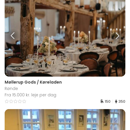
Møllerup Gods / Køreladen
Rønde
Fra 15.000 kr. leje per dag
150
350