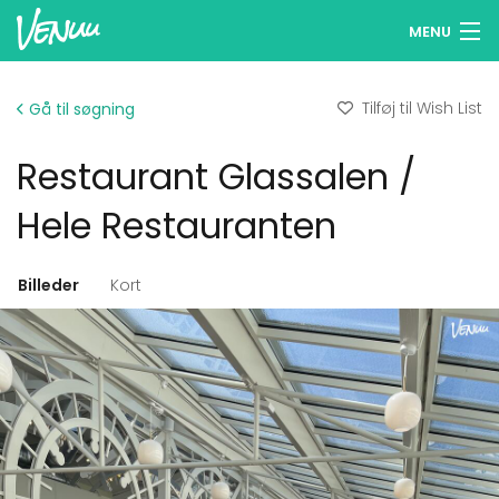
MENU
Søg lokaler
Tilføj til Wish List
Gå til søgning
Wish Lists
Restaurant Glassalen /
Log ind
Hele Restauranten
Dansk
Billeder
Kort
Tilføj dit lokale