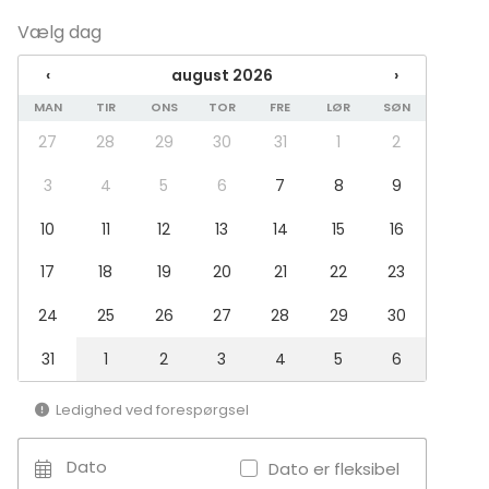
Eventtyper
Vælg dag
Fest
‹
august 2026
›
Bryllup
MAN
TIR
ONS
TOR
FRE
LØR
SØN
Frokost / Middag
Møde
27
28
29
30
31
1
2
Konference / Kursus
Messe / Udstilling
3
4
5
6
7
8
9
Julefrokost
10
11
12
13
14
15
16
Firmaarrangement
Firmafest
17
18
19
20
21
22
23
Barnedåb / Konfirmation
24
25
26
27
28
29
30
Lokaletype
Festsal
31
1
2
3
4
5
6
Restaurant
Private dining room
Ledighed ved forespørgsel
Selskabslokale
Dato
Dato er fleksibel