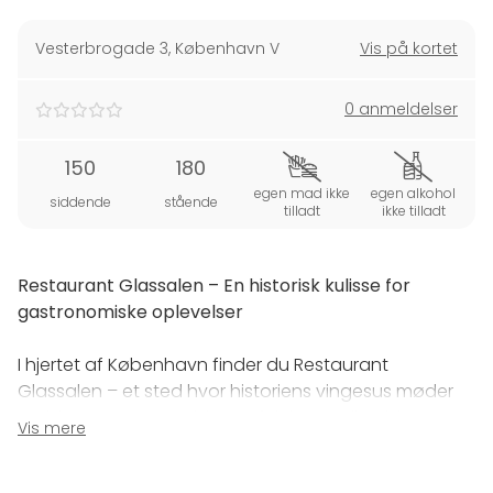
Vesterbrogade 3
,
København V
Vis på kortet
0 anmeldelser
150
180
egen mad ikke
egen alkohol
siddende
stående
tilladt
ikke tilladt
Restaurant Glassalen – En historisk kulisse for
gastronomiske oplevelser
I hjertet af København finder du Restaurant
Glassalen – et sted hvor historiens vingesus møder
nutidens gastronomiske perfektion. De ikoniske
Vis mere
rammer og storslåede detaljer fra fortiden skaber en
stemningsfuld scene for alt fra frokoster og middage