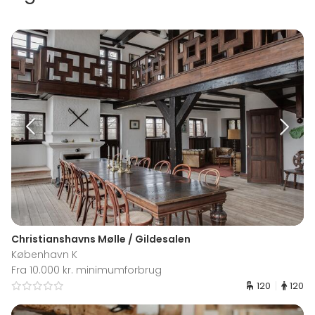
Christianshavns Mølle / Gildesalen
København K
Fra 10.000 kr. minimumforbrug
120
120