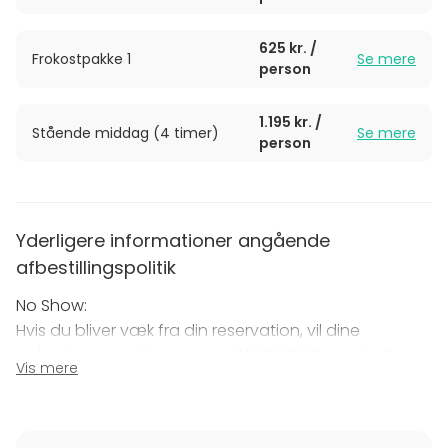
bedste råvarer og går aldrig på kompromis med
smag eller æstetik.
625 kr. /
Frokostpakke 1
Se mere
person
1.195 kr. /
Stående middag (4 timer)
Se mere
person
Yderligere informationer angående
afbestillingspolitik
No Show:
Hvis du bliver væk fra din reservation, vil dine
oplysninger registreres som “NO SHOW”, og du vil
Vis mere
modtage en regning på 500,- pr. udebleven gæst.
Din booking er ikke registreret som slettet før vi har
bekræftet aflysning af din booking.