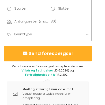
Yderligere information angående aktiviteter
Starter
Slutter
I forbindelse med en middag på Restaurant
Glassalen kan eksempelvis bookes 5-kamp i Tivoli
forinden. I pakkerne er inklusiv entré billetter til Tivoli
Antal gæster (max. 180)
uden grænse for hvornår du benytter parken før
middagen.
Eventtype
Send forespørgsel
Ved at sende en forespørgsel, accepterer du vores
Vilkår og Betingelser
(10.6.2024) og
Fortrolighedspolitik
(17.2.2021).
Modtag et hurtigt svar via e-mail
Venuet reagerer typisk inden for en
arbejdsdag