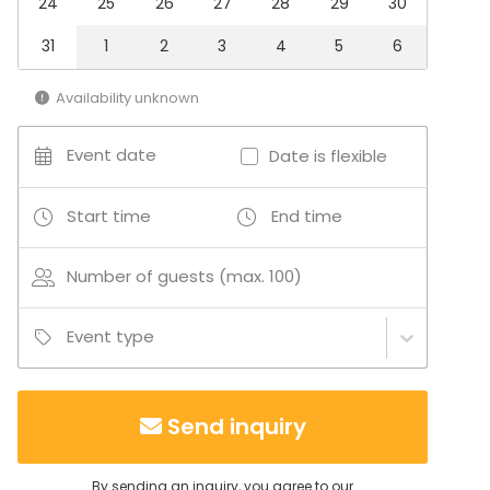
Hotel
24
25
26
27
28
29
30
Auditorium
31
1
2
3
4
5
6
Party room
Beach venue
Availability unknown
Event date
Date is flexible
Start time
End time
Number of guests (max. 100)
Event type
Send inquiry
By sending an inquiry, you agree to our