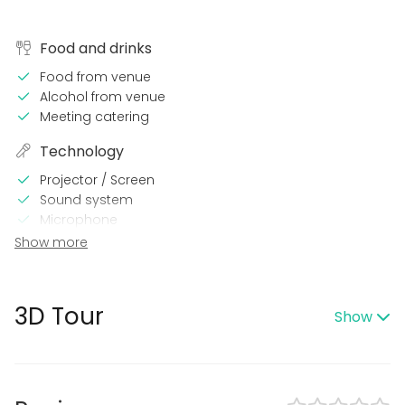
Food and drinks
Food from venue
Alcohol from venue
Meeting catering
Technology
Projector / Screen
Sound system
Microphone
Wi-Fi
Show more
Video conferencing equipment
In the venue
3D Tour
Show
Outdoor area
Wheelchair accessible
Accommodation
Parking available