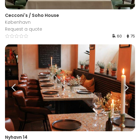
Cecconi's / Soho House
København
Request a quote
60
75
Nyhavn 14