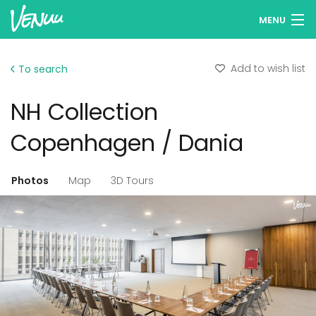
MENU
Browse venues
Add to wish list
To search
Wish lists
NH Collection
Log in
Copenhagen / Dania
English
Photos
Map
3D Tours
Add your venue