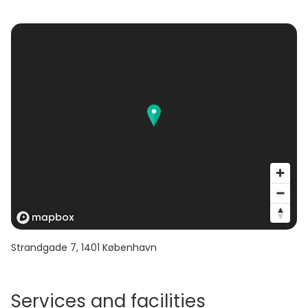
Strandgade 7
,
1401
København
Services and facilities