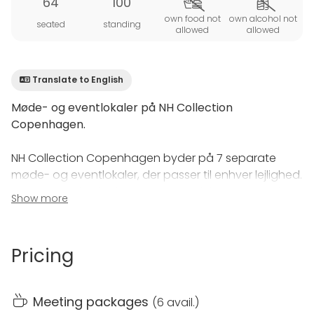
64
100
own food not
own alcohol not
seated
standing
allowed
allowed
Translate to English
Møde- og eventlokaler på NH Collection
Copenhagen.
NH Collection Copenhagen byder på 7 separate
møde- og eventlokaler, der passer til enhver lejlighed.
Uanset om du planlægger en produktpræsentation,
Show more
en teambuilding-dag eller en cocktailfest, har vi det
perfekte rum til dig.
Pricing
NH Collection Copenhagen tilbyder over 900
kvadratmeter eventplads. De syv fleksible
mødelokaler er placeret på lobby-niveau med
Meeting packages
(
6 avail.
)
direkte adgang fra havnepromenaden. Vores lokale