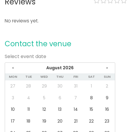
Reviews
Equipment
Whiteboard / Flip chart
No reviews yet.
Event types
Party
Wedding
Contact the venue
Dinner / Lunch
Meeting
Select event date
Conference / Seminar
Fair / Exhibition
‹
August 2026
›
Christmas Party
MON
TUE
WED
THU
FRI
SAT
SUN
Business / Corporate Event
Company Party
27
28
29
30
31
1
2
Family Celebration
3
4
5
6
7
8
9
Venue type
10
11
12
13
14
15
16
Banquet hall
Multi-purpose event space
17
18
19
20
21
22
23
Meeting room