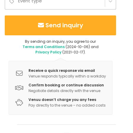
Event type
Beach venue
Garden / Patio
Terrace
Send inquiry
Bar
Conference center
By sending an inquiry, you agree to our
Activities
Terms and Conditions
(2024-10-06) and
Privacy Policy
(2021-02-17).
Cooking / Cocktail lessons
Outdoor activities
Receive a quick response via email
Venue responds typically within a workday
Additional information about activities
Confirm booking or continue discussion
Guidet rundvisning i de økologiske vinmarker,
Negotiate details directly with the venue
vinkælder, vinsmagning og lækker mad dertil kan
Venuu doesn’t charge you any fees
tilkøbes.
Pay directly to the venue – no added costs