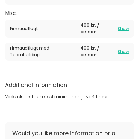
Vinkælderstuen en populær ramme for mindre
selskaber og erhvervsarrangementer, der ønsker
Misc.
noget ud over det sædvanlige. Lokalet kan
skræddersys til alt fra intime bryllupsreceptioner til
400 kr. /
Firmaudflugt
Show
strategiske møder, hvor den uforstyrrede og
person
karakterfulde atmosfære skaber en inspirerende
base. At træde ind i Vinkælderstuen er som at træde
Firmaudflugt med
400 kr. /
Show
ind i en anden verden, hvor tidens gang dikteres af
Teambuilding
person
vinens modning, og hvor kvalitet og gæstfrihed
forenes i en uforglemmelig totaloplevelse.
Additional information
Vinkælderstuen skal minimum lejes i 4 timer.
Would you like more information or a