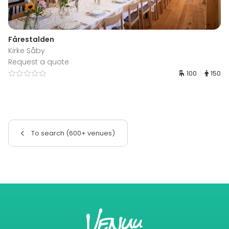
Fårestalden
Kirke Såby
Request a quote
100
150
To search (600+ venues)