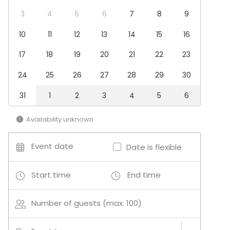
3
4
5
6
7
8
9
Event types
10
11
12
13
14
15
16
Party
Wedding
17
18
19
20
21
22
23
Dinner / Lunch
Meeting
24
25
26
27
28
29
30
Conference / Seminar
Fair / Exhibition
31
1
2
3
4
5
6
Christmas Party
Business / Corporate Event
Availability unknown
Company Party
Family Celebration
Event date
Date is flexible
Venue type
Banquet hall
Start time
End time
Multi-purpose event space
Meeting room
Number of guests (max. 100)
Private dining room
Barn / Farm
Party room