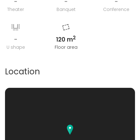
-
-
-
Theater
Banquet
Conference
2
-
120 m
U shape
Floor area
Location