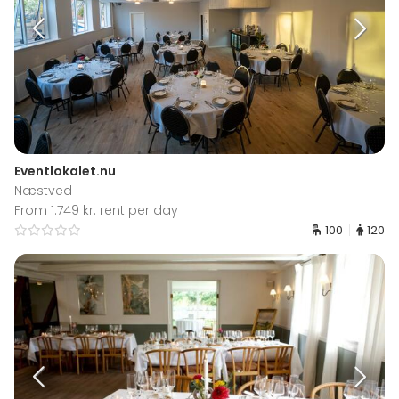
Eventlokalet.nu
Næstved
From 1.749 kr. rent per day
100
120