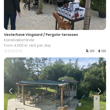
Vesterhave Vingaard / Pergola-terassen
Karrebæksminde
From 4.000 kr. rent per day
120
120