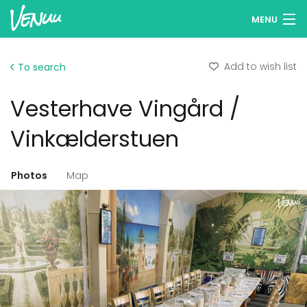
MENU
Browse venues
Add to wish list
To search
Wish lists
Vesterhave Vingård /
Log in
Vinkælderstuen
English
Photos
Map
Add your venue