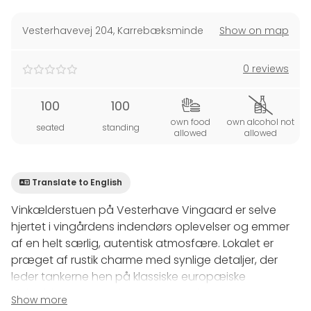
Vesterhavevej 204
,
Karrebæksminde
Show on map
0 reviews
100
100
own food
own alcohol not
seated
standing
allowed
allowed
Translate to English
Vinkælderstuen på Vesterhave Vingaard er selve
hjertet i vingårdens indendørs oplevelser og emmer
af en helt særlig, autentisk atmosfære. Lokalet er
præget af rustik charme med synlige detaljer, der
leder tankerne hen på klassiske europæiske
vinkældre, men med et moderne, dansk twist. Det er
Show more
her, de prisvindende vine får lov til at modne, og