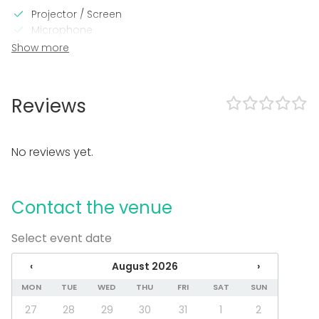
Projector / Screen
Microphone
Wi-Fi
Show more
Video conferencing equipment
In the venue
Reviews
Loud music OK
Dance floor
Can play own music
No reviews yet.
Exclusive use of venue
Outdoor area
Accommodation
Contact the venue
Parking available
Equipment
Select event date
Kitchen for customer
‹
August 2026
›
Towels
Whiteboard / Flip chart
MON
TUE
WED
THU
FRI
SAT
SUN
Games
27
28
29
30
31
1
2
Dinnerware