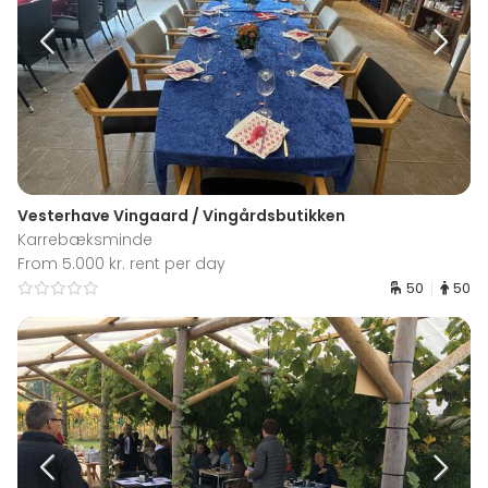
Vesterhave Vingaard / Vingårdsbutikken
Karrebæksminde
From 5.000 kr. rent per day
50
50