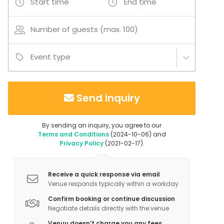
Start time
End time
Kids Party
Company Party
Family Celebration
Number of guests (max. 100)
Team building / Recreation
Venue type
Event type
Hotel
Party room
Rooftop venue
Send inquiry
Open air / Outdoor space
Apartment / Loft
By sending an inquiry, you agree to our
Terrace
Terms and Conditions
(2024-10-06) and
Bar
Privacy Policy
(2021-02-17).
Receive a quick response via email
Venue responds typically within a workday
Confirm booking or continue discussion
Negotiate details directly with the venue
Venuu doesn’t charge you any fees