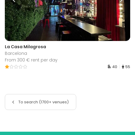
La Casa Milagrosa
Barcelona
From 300 € rent per day
40
55
To search (1700+ venues)