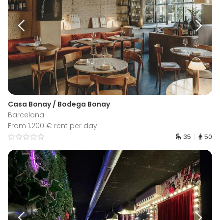
Casa Bonay / Bodega Bonay
Barcelona
From 1.200 € rent per day
35
50