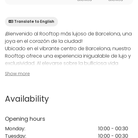
Translate to English
¡Bienvenido al Rooftop más lujoso de Barcelona, una
joya en el corazón de la ciudad!
Ubicado en el vibrante centro de Barcelona, nuestro
Rooftop ofrece una experiencia inigualable de lujo y
exclusividad. Al elevarse sobre la bulliciosa vida
urbana, este espacio exclusivo te invita a disfrutar
Show more
de vistas panorámicas que capturan la esencia de
la ciudad, desde los majestuosos edificios históricos
hasta el resplandeciente mar Mediterráneo.
Availability
El diseño del Rooftop combina la elegancia
moderna con toques mediterráneos, creando un
Opening hours
ambiente sofisticado y acogedor. Relájate en
Monday
:
10:00 - 00:30
nuestras cómodas y elegantes zonas de descanso,
Tuesday
:
10:00 - 00:30
rodeadas de exuberante vegetación que añade un