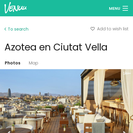
MENU
Browse venues
Add to wish list
To search
Wish lists
Azotea en Ciutat Vella
Log in
English
Photos
Map
Add your venue