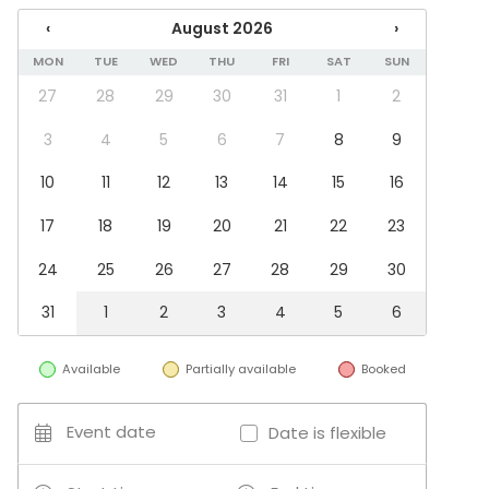
Parking available
‹
August 2026
›
Exclusive use of venue
Can play own music
MON
TUE
WED
THU
FRI
SAT
SUN
Wheelchair accessible
27
28
29
30
31
1
2
Can bring a band
Accessible toilets
3
4
5
6
7
8
9
No separate venue rent
10
11
12
13
14
15
16
Equipment
17
18
19
20
21
22
23
Whiteboard / Flip chart
Note-taking material
24
25
26
27
28
29
30
Furniture
31
1
2
3
4
5
6
Event types
Party
Available
Partially available
Booked
Wedding
Dinner / Lunch
Meeting
Event date
Date is flexible
Conference / Seminar
Business / Corporate Event