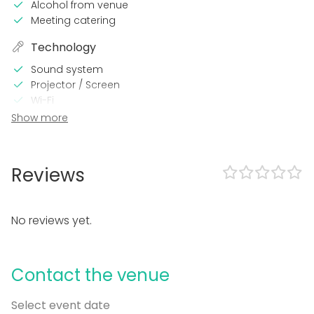
Alcohol from venue
Meeting catering
Technology
Sound system
Projector / Screen
Wi-Fi
Professional sound system
Show more
Professional lighting system
Video conferencing equipment
Heating
Reviews
Air conditioning
Microphone
Printer
No reviews yet.
In the venue
Accommodation
Contact the venue
Dance floor
Swimming pool
Outdoor area
Select event date