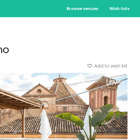
Browse venues
Wish lists
mo
Add to wish list