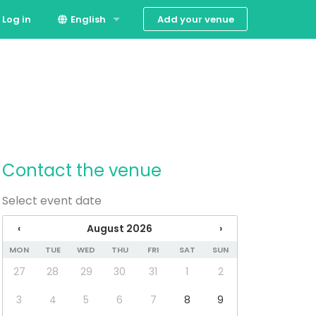
Add your venue
Log in
English
Español
Contact the venue
Select event date
‹
August 2026
›
MON
TUE
WED
THU
FRI
SAT
SUN
27
28
29
30
31
1
2
3
4
5
6
7
8
9