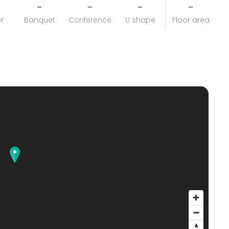
-
-
-
-
r
Banquet
Conference
U shape
Floor area