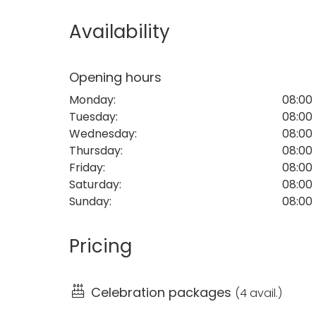
organizar una variedad de eventos
. Su ambi
ocasión en una experiencia especial, permiti
Availability
Málaga en un entorno sofisticado.
Nuestra terraza en el centro de Málaga se a
Opening hours
planeando una celebración íntima o un even
Monday
:
08:00 
asegura que cada aspecto de tu evento sea
Tuesday
:
08:00 
experiencia única en un oasis de experiencia
Wednesday
:
08:00 
Thursday
:
08:00 
Contáctanos para más información y deja 
Friday
:
08:00 
eventos más esperados.
Saturday
:
08:00 
Sunday
:
08:00 
Pricing
Celebration packages
(
4 avail.
)