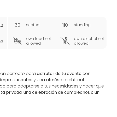
30
110
ap
seated
standing
own food not
own alcohol not
ws
allowed
allowed
ncón perfecto para
disfrutar de tu evento
con
 impresionantes
y una atmósfera chill out
do para adaptarse a tus necesidades y hacer que
ta privada, una celebración de cumpleaños o un
 ambiente,
La Terraza de San Telmo es ideal para