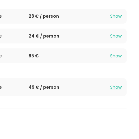
e
28 € / person
Show
e
24 € / person
Show
e
85 €
Show
e
49 € / person
Show