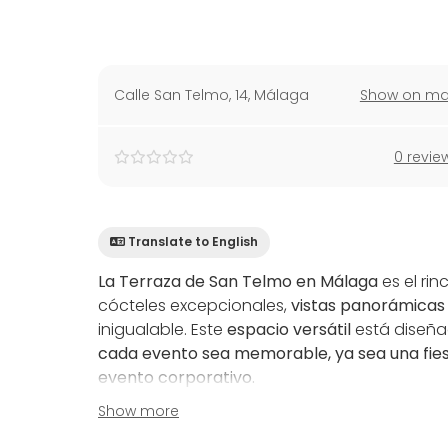
Calle San Telmo, 14
,
Málaga
Show on m
0 revie
Translate to English
La Terraza de San Telmo en Málaga
es el ri
cócteles excepcionales,
vistas panorámicas
inigualable. Este
espacio versátil
está diseña
cada evento sea memorable, ya sea una fies
evento corporativo.
Show more
Con una amplia oferta de cócteles y música