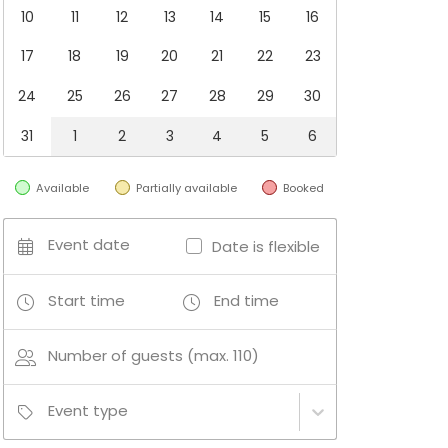
10
11
12
13
14
15
16
17
18
19
20
21
22
23
24
25
26
27
28
29
30
31
1
2
3
4
5
6
Available
Partially available
Booked
Event date
Date is flexible
Start time
End time
Number of guests (max. 110)
Event type