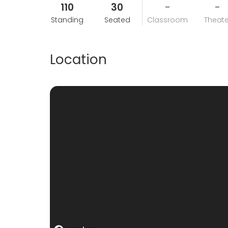
110
30
-
-
-Todos los precios incluyen IVA.
Standing
Seated
Classroom
Theate
Location