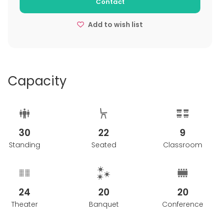
Contact
se ajuste a las necesidades de los organizadores.
Tanto si se trata de una reunión empresarial
Add to wish list
estratégica como de una celebración personal, este
espacio garantiza que cada evento se lleve a cabo
en un ambiente elegante y acogedor,
proporcionando un marco ideal para crear
recuerdos inolvidables.
Capacity
30
22
9
Standing
Seated
Classroom
24
20
20
Theater
Banquet
Conference