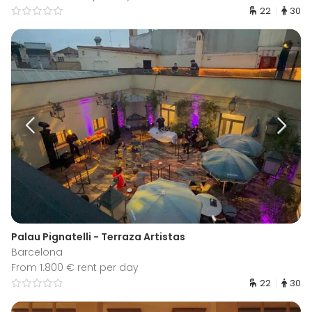
22
30
Palau Pignatelli - Terraza Artistas
Barcelona
From 1.800 € rent per day
22
30