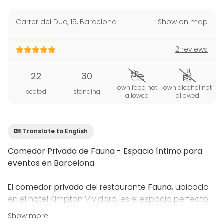
Carrer del Duc, 15
,
Barcelona
Show on map
2 reviews
22
30
own food not
own alcohol not
seated
standing
allowed
allowed
Translate to English
Comedor Privado de Fauna - Espacio íntimo para
eventos en Barcelona
El
comedor privado
del restaurante
Fauna
, ubicado
en el hotel Kimpton Vividora, es el espacio perfecto
para aquellos que buscan un ambiente íntimo y
Show more
sofisticado para sus eventos. Ideal para reuniones