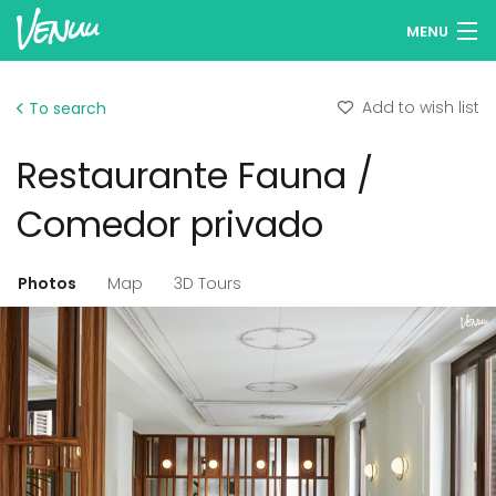
MENU
Browse venues
Add to wish list
To search
Wish lists
Restaurante Fauna /
Log in
Comedor privado
English
Photos
Map
3D Tours
Add your venue