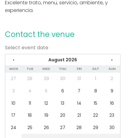
Business / Corporate Event
Excelente trato, menu, servicio, ambiente, y
Kids Party
experiencia.
Company Party
Family Celebration
Team building / Recreation
Contact the venue
Venue type
Select event date
Meeting room
Restaurant
‹
August 2026
›
Private dining room
MON
TUE
WED
THU
FRI
SAT
SUN
Hotel
27
28
29
30
31
1
2
3
4
5
6
7
8
9
10
11
12
13
14
15
16
17
18
19
20
21
22
23
24
25
26
27
28
29
30