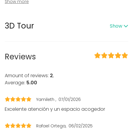
Heating
Show more
Air conditioning
In the venue
3D Tour
Show
Exclusive use of venue
Wheelchair accessible
Accessible toilets
Equipment
Reviews
Whiteboard / Flip chart
Note-taking material
Dinnerware
Amount of reviews:
2
,
Furniture
Average:
5.00
Event types
Yamileth
07/01/2026
Party
Excelente atención y un espacio acogedor
Wedding
Dinner / Lunch
Meeting
Rafael Ortega
06/02/2025
Conference / Seminar