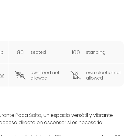
80
100
ap
seated
standing
own food not
own alcohol not
ew
allowed
allowed
rante Poca Solta, un espacio versátil y vibrante
 acceso directo en ascensor si es necesario!