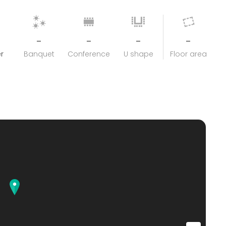
-
-
-
-
r
Banquet
Conference
U shape
Floor area