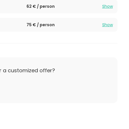
62 € / person
Show
75 € / person
Show
r a customized offer?