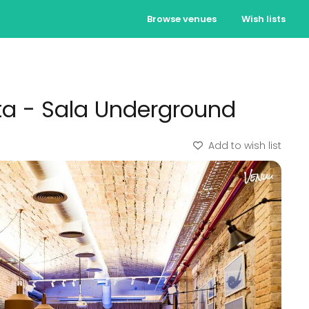
Browse venues
Wish lists
ta - Sala Underground
Add to wish list