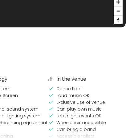
ogy
In the venue
stem
Dance floor
 / Screen
Loud music OK
Exclusive use of venue
onal sound system
Can play own music
nal lighting system
Late night events OK
nferencing equipment
Wheelchair accessible
Can bring a band
ioning
Accessible toilets