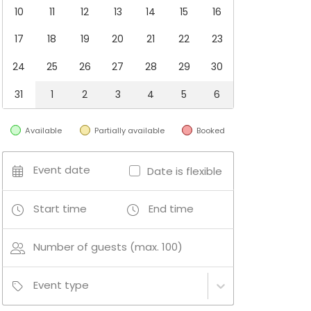
10
11
12
13
14
15
16
17
18
19
20
21
22
23
24
25
26
27
28
29
30
31
1
2
3
4
5
6
Available
Partially available
Booked
Event date
Date is flexible
Start time
End time
Number of guests (max. 100)
Event type