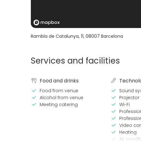
Rambla de Catalunya, 11
,
08007
Barcelona
Services and facilities
Food and drinks
Technol
Food from venue
Sound sy
Alcohol from venue
Projector
Meeting catering
Wi-Fi
Professi
Professio
Video co
Heating
Air condit