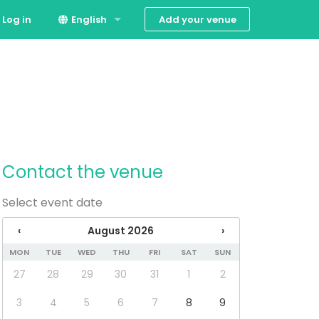
Add your venue
Log in
English
Español
Contact the venue
Select event date
‹
August 2026
›
MON
TUE
WED
THU
FRI
SAT
SUN
27
28
29
30
31
1
2
3
4
5
6
7
8
9