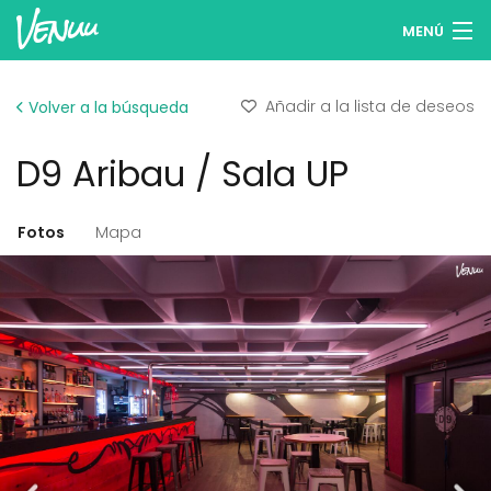
MENÚ
Buscar espacios
Añadir a la lista de deseos
Volver a la búsqueda
Listas de deseos
D9 Aribau / Sala UP
Iniciar sesión
Español
Fotos
Mapa
Publicar tu espacio