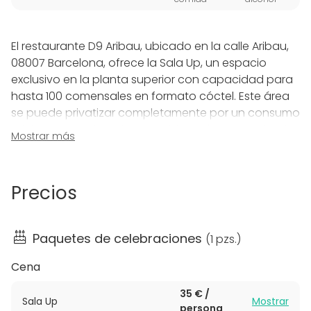
El restaurante D9 Aribau, ubicado en la calle Aribau,
08007 Barcelona, ofrece la Sala Up, un espacio
exclusivo en la planta superior con capacidad para
hasta 100 comensales en formato cóctel. Este área
se puede privatizar completamente por un consumo
mínimo, garantizando un ambiente íntimo y privado
Mostrar más
hasta las 03:00 de la madrugada.
La Sala Up de D9 Aribau es ideal para celebraciones,
Precios
cenas de empresa y eventos que requieren un
toque especial de exclusividad. Perfecta tanto para
eventos sociales como corporativos, la sala ofrece
Paquetes de celebraciones
(
1 pzs.
)
un entorno elegante y acogedor que hará que tus
invitados se sientan cómodos y bien atendidos.
Cena
35 € /
Situado en el corazón de Barcelona, D9 Aribau
Sala Up
Mostrar
persona