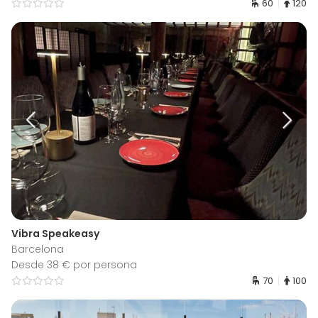
60
120
Vibra Speakeasy
Barcelona
Desde 38 € por persona
70
100