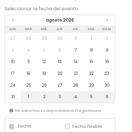
Evento corporativo
Seleccionar la fecha del evento
Fiesta infantil
Fiesta de empresa
‹
agosto 2026
›
Celebración familiar
LUN.
MAR.
MIÉ.
JUE.
VIE.
SÁB.
DOM.
Team building / Recreación
27
28
29
30
31
1
2
Tipo de espacio
3
4
5
6
7
8
9
Espacio multiuso
Restaurante
10
11
12
13
14
15
16
Discoteca
Sala de fiesta
17
18
19
20
21
22
23
Bar
24
25
26
27
28
29
30
31
1
2
3
4
5
6
No sabemos su disponibilidad. Pregúntasela.
Fecha
Fecha flexible