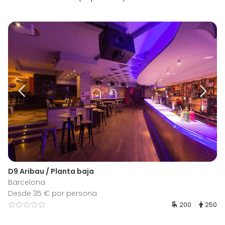
D9 Aribau / Planta baja
Barcelona
Desde 35 € por persona
200
250