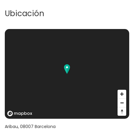
Ubicación
Aribau
,
08007
Barcelona