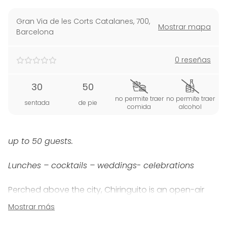
Gran Via de les Corts Catalanes, 700
,
Mostrar mapa
Barcelona
0 reseñas
30
50
no permite traer
no permite traer
sentada
de pie
comida
alcohol
up to 50 guests.
Lunches – cocktails – weddings- celebrations
Perched above the city, Chiringuito is an open-air
rooftop space that comes alive with the aroma of
Mostrar más
the robata grill. With a seasonal, small plates menu
inspired by the wider Mediterranean, it's an intimate