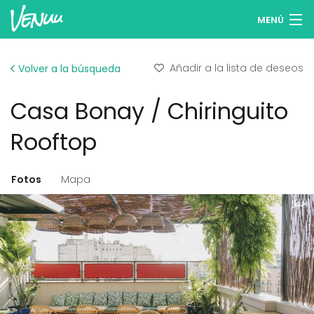
MENÚ
Buscar espacios
Añadir a la lista de deseos
Volver a la búsqueda
Listas de deseos
Casa Bonay / Chiringuito
Iniciar sesión
Rooftop
Español
Fotos
Mapa
Publicar tu espacio