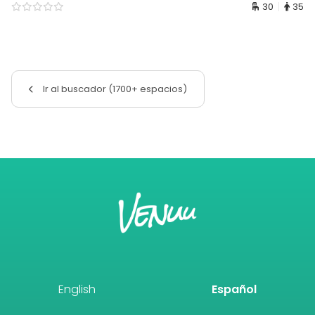
30
35
Ir al buscador (1700+ espacios)
English
Español