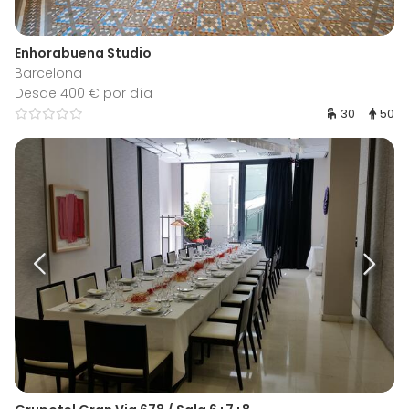
Enhorabuena Studio
Barcelona
Desde 400 € por día
30
50