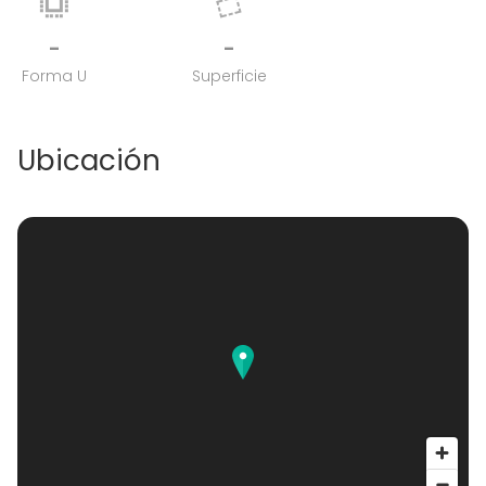
-
-
Forma U
Superficie
Ubicación