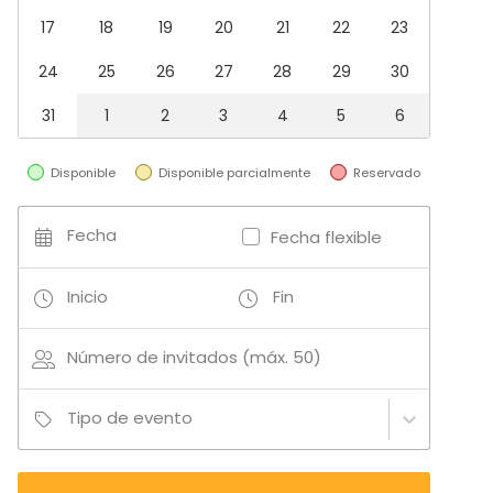
Team building / Recreación
17
18
19
20
21
22
23
Tipo de espacio
24
25
26
27
28
29
30
Restaurante
Hotel
31
1
2
3
4
5
6
Azotea / Rooftop
Espacio al aire libre
Disponible
Disponible parcialmente
Reservado
Jardín / Patio
Espacio creativo
Terraza
Fecha
Fecha flexible
Bar
Inicio
Fin
Actividades
Actividades al aire libre
Número de invitados (máx. 50)
Tipo de evento