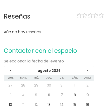
Alojamiento
Posibilidad de bailar
Zona exterior
Reseñas
Uso exclusivo
Propia música OK
Aún no hay reseñas.
Equipamiento
Vajilla
Mobiliario
Contactar con el espacio
Tipo de eventos
Seleccionar la fecha del evento
Fiesta
Boda
‹
agosto 2026
›
Cena / Comida
LUN.
MAR.
MIÉ.
JUE.
VIE.
SÁB.
DOM.
Reunión / Workshop
Conferencia / Formación
27
28
29
30
31
1
2
Evento corporativo
Fiesta infantil
3
4
5
6
7
8
9
Fiesta de empresa
10
11
12
13
14
15
16
Celebración familiar