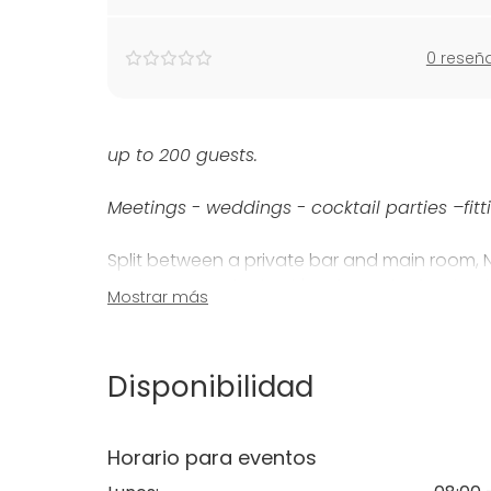
0 reseñ
up to 200 guests.
Meetings - weddings - cocktail parties –fit
Split between a private bar and main room, Ni
and generous in size, it's a favourite for d
Mostrar más
night parties, thanks to its late license and a
Disponibilidad
Horario para eventos