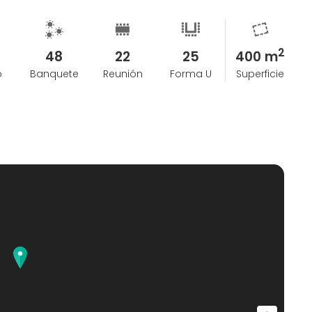
2
48
22
25
400 m
o
Banquete
Reunión
Forma U
Superficie