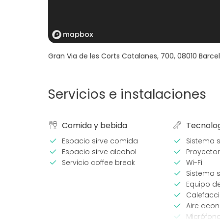
Gran Via de les Corts Catalanes, 700
,
08010
Barce
Servicios e instalaciones
Comida y bebida
Tecnolo
Espacio sirve comida
Sistema 
Espacio sirve alcohol
Proyector
Servicio coffee break
Wi-Fi
Sistema s
Equipo d
Calefacc
Aire aco
Micrófon