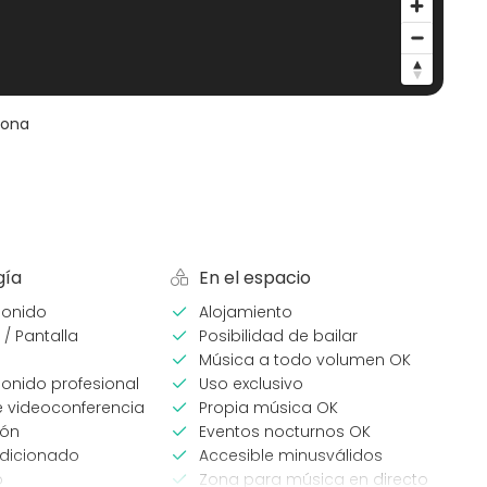
lona
gía
En el espacio
sonido
Alojamiento
 / Pantalla
Posibilidad de bailar
Música a todo volumen OK
onido profesional
Uso exclusivo
e videoconferencia
Propia música OK
ión
Eventos nocturnos OK
ndicionado
Accesible minusválidos
o
Zona para música en directo