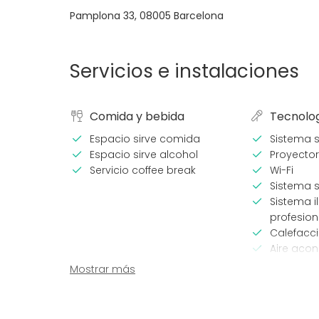
Pamplona 33
,
08005
Barcelona
Servicios e instalaciones
Comida y bebida
Tecnolo
Espacio sirve comida
Sistema 
Espacio sirve alcohol
Proyector
Servicio coffee break
Wi-Fi
Sistema s
Sistema i
profesion
Calefacc
Aire aco
Micrófon
Mostrar más
Equipamiento
Tipo de 