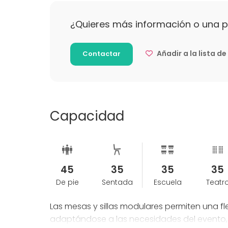
¿Quieres más información o una 
Las cancelaciones de reservas enviadas con 
evento no son reembolsables.
Añadir a la lista d
Contactar
Capacidad
45
35
35
35
De pie
Sentada
Escuela
Teatr
Las mesas y sillas modulares permiten una flex
adaptándose a las necesidades del evento, 