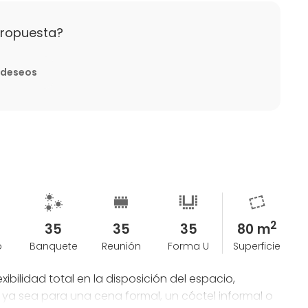
propuesta?
menos de 7 días antes de la hora de inicio del
e deseos
2
35
35
35
80 m
o
Banquete
Reunión
Forma U
Superficie
ibilidad total en la disposición del espacio,
ya sea para una cena formal, un cóctel informal o