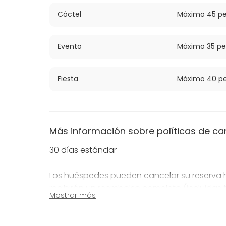
Cóctel
Máximo 45 pe
Evento
Máximo 35 pe
Fiesta
Máximo 40 pe
Más información sobre políticas de ca
30 días estándar
Los huéspedes pueden cancelar su reserva ha
recibirán un reembolso completo (incluidas t
Mostrar más
Los huéspedes pueden cancelar su reserva ent
evento y recibir un reembolso del 50% (excluy