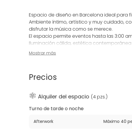
Espacio de diseño en Barcelona ideal para f
Ambiente íntimo, artístico y muy cuidado, c
disfrutar la música como se merece.
El espacio permite eventos hasta las 3:00 am,
Iluminación cálida, estética contemporánea
modo fiesta.
Mostrar más
Ofrecemos servicio de coctelería con cóctel
experiencia y que tú solo te ocupes de disfru
Diseño, buen sonido, cócteles y horario exte
Precios
fiestas privadas y eventos con personalidad
Las reservaciones son en el espacio interior,
Alquiler del espacio
(
4 pzs.
)
todo momento.
Turno de tarde o noche
Afterwork
Máximo 40 pe