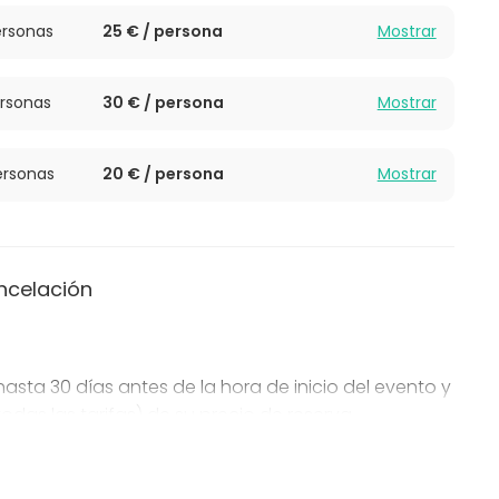
rsonas
25 € / persona
Mostrar
rsonas
30 € / persona
Mostrar
rsonas
20 € / persona
Mostrar
ncelación
sta 30 días antes de la hora de inicio del evento y
odas las tarifas) de su precio de reserva.
re 30 días y 7 días antes de la hora de inicio del
endo las tarifas) de su precio de reserva.