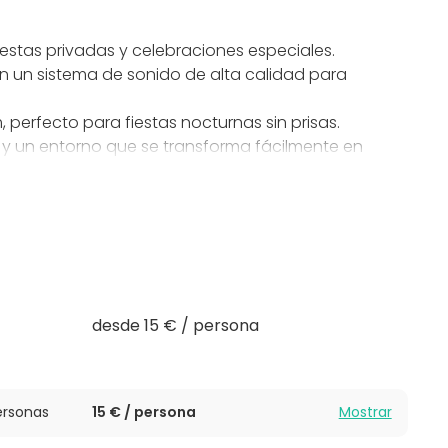
iestas privadas y celebraciones especiales.
on un sistema de sonido de alta calidad para
 perfecto para fiestas nocturnas sin prisas.
 y un entorno que se transforma fácilmente en
es de autor y clásicos, pensados para elevar la
tar.
ndido en un solo lugar. Ideal para cumpleaños,
.
 el restaurante se mantiene en servicio al público en
desde 15 € / persona
rsonas
15 € / persona
Mostrar