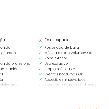
gía
En el espacio
sonido
Posibilidad de bailar
 / Pantalla
Música a todo volumen OK
Zona exterior
onido profesional
Uso exclusivo
luminación
Propia música OK
al
Eventos nocturnos OK
ión
Accesible minusválidos
ndicionado
Zona para música en directo
o
Sólo consumición mínima
eventos
Tipo de espacio