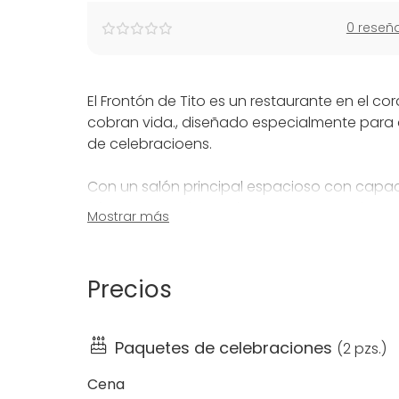
0 reseñ
El Frontón de Tito es un restaurante en el 
cobran vida., diseñado especialmente para a
de celebracioens.
Con un salón principal espacioso con capa
ofrecemos un lugar elegante y acogedor p
Mostrar más
más pequeños o para separar a los niños d
secundario. Además, nuestra encantadora te
personas te brinda la frescura del aire libre.
Precios
Más allá de nuestro impresionante espacio, t
excepcional. Nuestro equipo de chefs exper
Paquetes de celebraciones
(
2 pzs.
)
creatividad, añadiendo un toque especial a
Cena