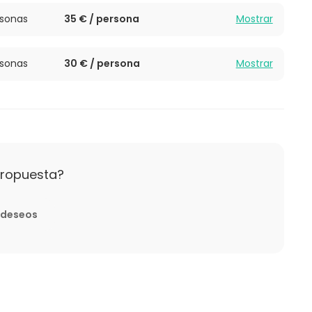
e cumpleaños, nuestro restaurante se adapta a tus
mamos eventos en recuerdos inolvidables,
rsonas
35 € / persona
Mostrar
acogedora. ¡Te esperamos con los brazos abiertos
eciales!
rsonas
30 € / persona
Mostrar
propuesta?
e deseos