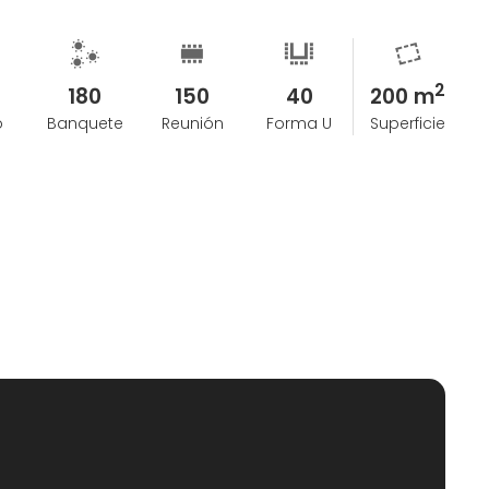
2
180
150
40
200 m
o
Banquete
Reunión
Forma U
Superficie