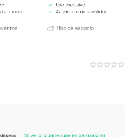
ión
Uso exclusivo
ndicionado
Accesible minusválidos
eventos
Tipo de espacio
Restaurante
Sala de fiesta
omida
Espacio al aire libre
/ Workshop
Terraza
cia / Formación
Bar
rporativo
ntil
e empresa
ón familiar
ding / Recreación
ones
 los niños
e deseos
Volver a la parte superior de la página