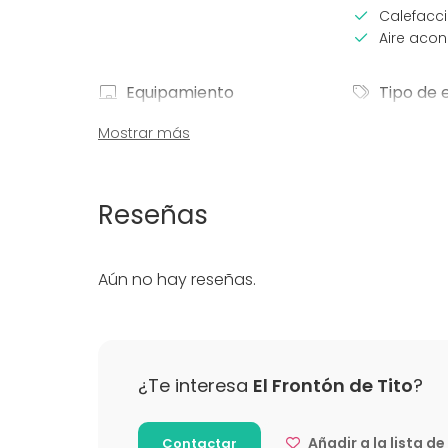
Calefacc
Aire aco
Equipamiento
Tipo de 
Vajilla
Fiesta
Mostrar más
Mobiliario
Boda
Cena / C
Reunión 
Reseñas
Conferen
Evento co
Fiesta infa
Aún no hay reseñas.
Fiesta d
Celebraci
Team buil
Más información sobre servicios e instalaci
¿Te interesa
El Frontón de Tito
?
Se pueden contratar castillos inchables para
Añadir a la lista d
Contactar