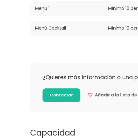
Ya sea una boda íntima o una gran fiesta d
necesidades. Ven y descubre cómo transfor
Menú 1
Mínimo 10 pe
rodeados de elegancia, sabor y atmósfera 
para hacer tus celebraciones realmente esp
Menú Cocktail
Mínimo 10 pe
¿Quieres más información o una 
Añadir a la lista d
Contactar
Capacidad