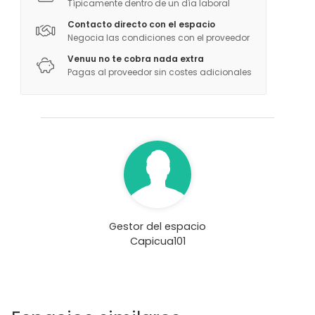
Espacio al aire libre
Típicamente dentro de un día laboral
Jardín / Patio
Contacto directo con el espacio
Espacio creativo
Negocia las condiciones con el proveedor
Sala o parque infantil
Venuu no te cobra nada extra
Sala de conferencias
Pagas al proveedor sin costes adicionales
Terraza
Cocina
Bar
Actividades
Cocción / Clase de cócteles
Actividades al aire libre
Gestor del espacio
Capicua101