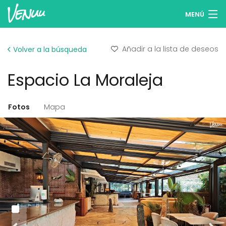
MENÚ
Buscar espacios
Añadir a la lista de deseos
Volver a la búsqueda
Listas de deseos
Espacio La Moraleja
Iniciar sesión
Español
Fotos
Mapa
Publicar tu espacio