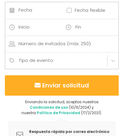
Boda
Cena / Comida
Fecha
Fecha flexible
Reunión / Workshop
Conferencia / Formación
Inicio
Fin
Evento corporativo
Fiesta infantil
Fiesta de empresa
Número de invitados (máx. 250)
Celebración familiar
Team building / Recreación
Tipo de evento
Tipo de espacio
Salón de banquetes
Espacio multiuso
Enviar solicitud
Sala de reuniones
Discoteca
Enviando la solicitud, aceptas nuestros
Comedor privado
Condiciones de uso
(10/6/2024) y
Auditorio
nuestra
Política de Privacidad
(17/2/2021).
Aula de formación
Sala de fiesta
Galería / Museo
Respuesta rápida por correo electrónico