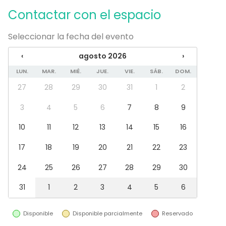
Posibilidad de bailar
Contactar con el espacio
Zona exterior
Parking
Uso exclusivo
Seleccionar la fecha del evento
Propia música OK
‹
agosto 2026
›
Eventos nocturnos OK
Accesible minusválidos
LUN.
MAR.
MIÉ.
JUE.
VIE.
SÁB.
DOM.
Zona para música en directo
27
28
29
30
31
1
2
WC para minusválidos
3
4
5
6
7
8
9
Equipamiento
Cocina para cliente
10
11
12
13
14
15
16
Pizarra blanca / Flipchart
17
18
19
20
21
22
23
Bola de disco ;)
Piano
24
25
26
27
28
29
30
Vajilla
Mobiliario
31
1
2
3
4
5
6
Tipo de eventos
Disponible
Disponible parcialmente
Reservado
Fiesta