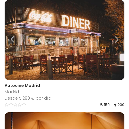
Autocine Madrid
Madrid
Desde 5.280 € por día
150
200