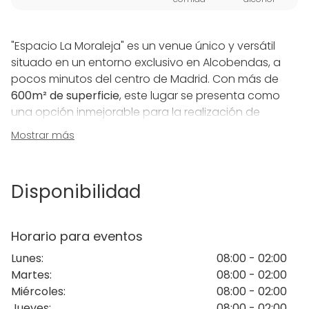
"Espacio La Moraleja" es un venue único y versátil
situado en un entorno exclusivo en Alcobendas, a
pocos minutos del centro de Madrid. Con más de
600m² de superficie
, este lugar se presenta como
una opción inmejorable para la realización de
eventos de cualquier índole.
Mostrar más
Su arquitectura moderna y su distribución flexible
permiten adaptar cada rincón a las necesidades
Disponibilidad
específicas de cualquier proyecto, desde eventos
corporativos hasta celebraciones privadas.
Horario para eventos
El complejo está dividido en
dos elegantes salas
Lunes
:
08:00 - 02:00
interiores
, cada una de ellas pensada para ofrecer
Martes
:
08:00 - 02:00
un ambiente sofisticado y acogedor, con
Miércoles
:
08:00 - 02:00
tecnología avanzada para facilitar la organización
Jueves
:
08:00 - 02:00