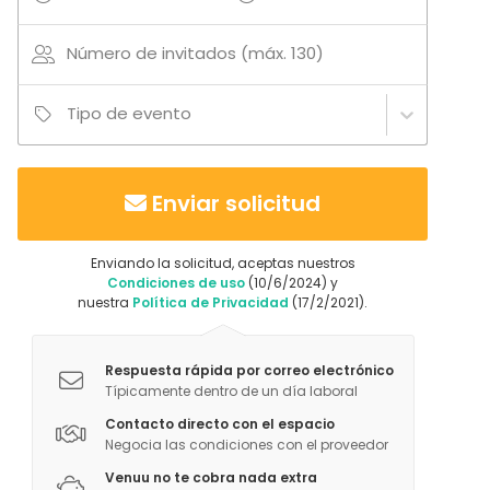
Evento corporativo
Fiesta infantil
Número de invitados (máx. 130)
Fiesta de empresa
Celebración familiar
Tipo de evento
Team building / Recreación
Tipo de espacio
Espacio multiuso
Enviar solicitud
Sala de reuniones
Aula de formación
Enviando la solicitud, aceptas nuestros
Sala de fiesta
Condiciones de uso
(10/6/2024) y
Espacio creativo
nuestra
Política de Privacidad
(17/2/2021).
Sala de conferencias
Cocina
Respuesta rápida por correo electrónico
Típicamente dentro de un día laboral
Más información sobre servicios e instalaciones
Contacto directo con el espacio
Se oferece contratar catering externo con apoyo de
Negocia las condiciones con el proveedor
cocina-office en el Hub
Venuu no te cobra nada extra