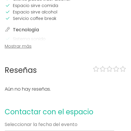
dispone de neveras industriales,varios microondas,
Espacio sirve comida
cafetera, y vajilla.
Espacio sirve alcohol
También sirve de apoyo para el catering de las
Servicio coffee break
actividades que se desarrollen
Tecnología
en la Grada.
Sistema sonido
Proyector / Pantalla
Mostrar más
Wi-Fi
Sistema sonido profesional
Sistema iluminación profesional
Reseñas
Equipo de videoconferencia
Calefacción
Aire acondicionado
Aún no hay reseñas.
Micrófono
Impresora
En el espacio
Contactar con el espacio
Posibilidad de bailar
Zona exterior
Seleccionar la fecha del evento
Parking