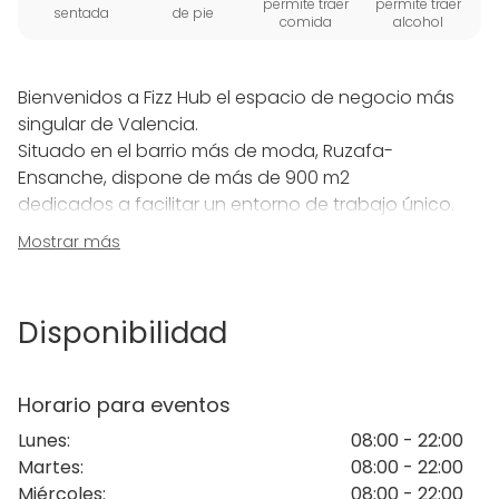
permite traer
permite traer
sentada
de pie
comida
alcohol
Bienvenidos a Fizz Hub el espacio de negocio más
singular de Valencia.
Situado en el barrio más de moda, Ruzafa-
Ensanche, dispone de más de 900 m2
dedicados a facilitar un entorno de trabajo único.
Una nueva forma de trabajar para empresas y
Mostrar más
profesionales conectados a las tendencias.
Con increíbles espacios para reunirse, trabajar o
gozar de ratos de ocio.
Disponibilidad
Con una sorprendente grada equipada con las
últimas tecnologías para celebrar eventos de hasta
140 personas
Horario para eventos
En nuestro espacio singular Hub encontrarás varios
Lunes
:
08:00 - 22:00
espacios:
Martes
:
08:00 - 22:00
- La Grada nuestro espacio para realizar eventos
Miércoles
:
08:00 - 22:00
profesionales y sociales.