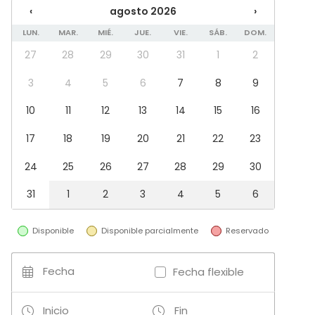
‹
agosto 2026
›
Uso exclusivo
Propia música OK
LUN.
MAR.
MIÉ.
JUE.
VIE.
SÁB.
DOM.
Accesible minusválidos
27
28
29
30
31
1
2
Zona para música en directo
WC para minusválidos
3
4
5
6
7
8
9
Equipamiento
10
11
12
13
14
15
16
Escenario
17
18
19
20
21
22
23
Cocina para cliente
Pizarra blanca / Flipchart
24
25
26
27
28
29
30
Material tomar notas
Vajilla
31
1
2
3
4
5
6
Mobiliario
Tipo de eventos
Disponible
Disponible parcialmente
Reservado
Fiesta
Boda
Fecha
Fecha flexible
Cena / Comida
Reunión / Workshop
Inicio
Fin
Conferencia / Formación