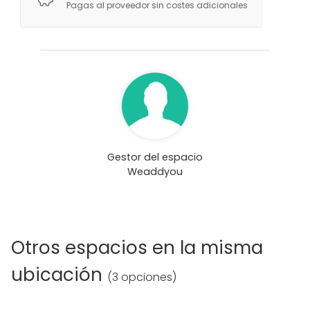
3 parkings públicos a menos de 5 minutos, zona azul
Pagas al proveedor sin costes adicionales
toda la zona.
Más información sobre actividades
Formaciones, reuniones de empresa, presentación
de producto, charlas, performance, eventos de
empresa, etc.
Gestor del espacio
Weaddyou
Otros espacios en la misma
ubicación
(
3 opciones
)