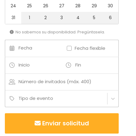
24
25
26
27
28
29
30
Tipo de espacio
31
1
2
3
4
5
6
Espacio multiuso
Villa / Chalet
No sabemos su disponibilidad. Pregúntasela.
Casa rural
Espacio al aire libre
Jardín / Patio
Fecha
Fecha flexible
Casa particular
Casa tradicional / Finca
Inicio
Fin
Terraza
Cocina
Número de invitados (máx. 400)
Actividades
Actividades al aire libre
Tipo de evento
Enviar solicitud