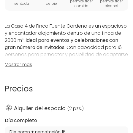
permite traer
permite traer
sentada
de pie
comida
alcohol
La Casa 4 de Finca Fuente Cardena es un espacioso
y encantador alojamiento dentro de una finca de
2000 m²,
ideal para eventos y celebraciones con
gran número de invitados
. Con capacidad para 16
personas para pernoctar y posibilidad de adaptarse
a más para realizar eventos, esta casa de alquiler
Mostrar más
completo está totalmente amueblada y equipada,
garantizando una estancia cómoda y memorable.
Precios
El exterior de la casa ofrece un amplio terreno con
una
piscina cubierta climatizada
, sauna,
jacuzzi con
spa
, aromaterapia y cromaterapia. También cuenta
Alquiler del espacio
(
2 pzs.
)
con dardos, hamacas, balancín, y
dos barbacoas
techadas
de gran formato, una de ellas argentina.
Día completo
La cocina exterior está completamente equipada,
Día comp + pernotación 16
incluyendo utensilios de cocina, paelleras grandes,