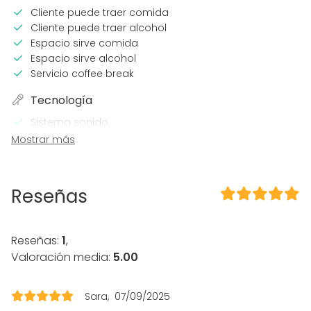
Cliente puede traer comida
Cliente puede traer alcohol
Espacio sirve comida
Espacio sirve alcohol
Servicio coffee break
Tecnología
Sistema sonido
Wi-Fi
Mostrar más
Sistema sonido profesional
Aire acondicionado
Reseñas
En el espacio
Alojamiento
Posibilidad de bailar
Reseñas:
1
,
Piscina
Valoración media:
5.00
Zona exterior
Uso exclusivo
Propia música OK
Sara
07/09/2025
Eventos nocturnos OK