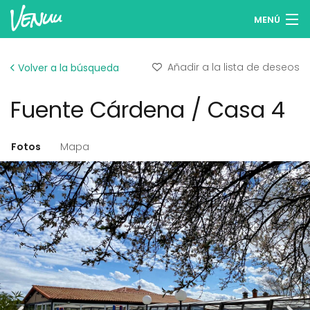
MENÚ
Buscar espacios
Añadir a la lista de deseos
Volver a la búsqueda
Listas de deseos
Fuente Cárdena / Casa 4
Iniciar sesión
Español
Fotos
Mapa
Publicar tu espacio