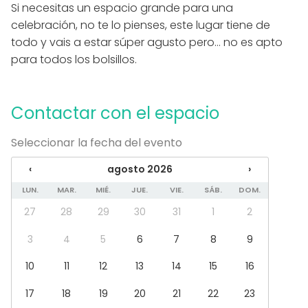
Si necesitas un espacio grande para una
Equipamiento
celebración, no te lo pienses, este lugar tiene de
todo y vais a estar súper agusto pero… no es apto
Cocina para cliente
para todos los bolsillos.
Toallas
Jacuzzi
Vajilla
Juegos
Contactar con el espacio
Mobiliario
Seleccionar la fecha del evento
Tipo de eventos
Fiesta
‹
agosto 2026
›
Boda
LUN.
MAR.
MIÉ.
JUE.
VIE.
SÁB.
DOM.
Cena / Comida
27
28
29
30
31
1
2
Reunión / Workshop
Conferencia / Formación
3
4
5
6
7
8
9
Evento corporativo
Fiesta infantil
10
11
12
13
14
15
16
Fiesta de empresa
Celebración familiar
17
18
19
20
21
22
23
Team building / Recreación