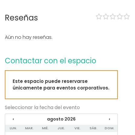
Zona exterior
Equipamiento
Reseñas
Mobiliario
Tipo de eventos
Aún no hay reseñas.
Fiesta
Boda
Cena / Comida
Contactar con el espacio
Reunión / Workshop
Conferencia / Formación
Evento corporativo
Este espacio puede reservarse
Fiesta infantil
únicamente para eventos corporativos.
Fiesta de empresa
Celebración familiar
Team building / Recreación
Seleccionar la fecha del evento
Tipo de espacio
‹
agosto 2026
›
Espacio al aire libre
LUN.
MAR.
MIÉ.
JUE.
VIE.
SÁB.
DOM.
Jardín / Patio