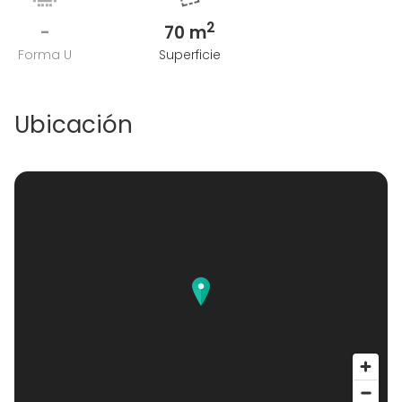
2
-
70 m
Forma U
Superficie
Ubicación