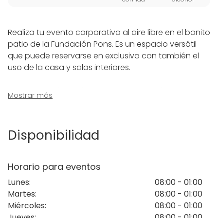
Realiza tu evento corporativo al aire libre en el bonito
patio de la Fundación Pons. Es un espacio versátil
que puede reservarse en exclusiva con también el
uso de la casa y salas interiores.
Un lugar ideal para lanzamiento de productos,
Mostrar más
presentaciones, reuniones, eventos de networking,
etc.
Disponibilidad
El patio siempre se reserva en exclusiva con los
demás espacios de la
Fundación PONS
. Siempre se
debe alquilar todo el edificio.
Horario para eventos
Lunes
:
08:00 - 01:00
La Fundación PONS abre las puertas de este lugar de
Martes
:
08:00 - 01:00
encuentro entre personas, empresas e instituciones.
Miércoles
:
08:00 - 01:00
Una localización donde poder realizar eventos tanto
Jueves
:
08:00 - 01:00