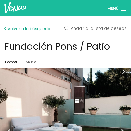
MENÚ
Buscar espacios
Añadir a la lista de deseos
Volver a la búsqueda
Listas de deseos
Fundación Pons / Patio
Iniciar sesión
Español
Fotos
Mapa
Publicar tu espacio