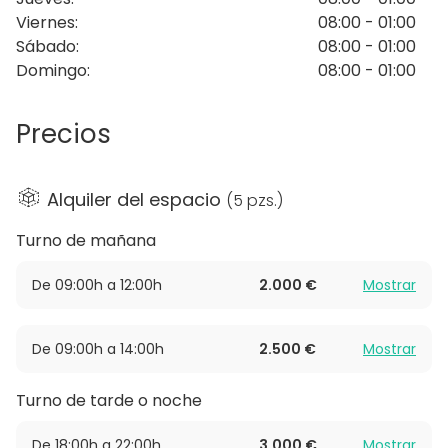
presenciales y en streaming como en híbridos.
Viernes
:
08:00 - 01:00
Sábado
:
08:00 - 01:00
Este espacio puede reservarse únicamente para
Domingo
:
08:00 - 01:00
eventos corporativos.
Precios
Alquiler del espacio
(
5 pzs.
)
Turno de mañana
De 09:00h a 12:00h
2.000 €
Mostrar
De 09:00h a 14:00h
2.500 €
Mostrar
Turno de tarde o noche
De 18:00h a 22:00h
3.000 €
Mostrar