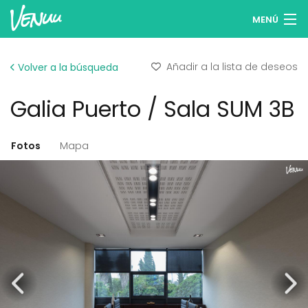
MENÚ
Buscar espacios
Añadir a la lista de deseos
Volver a la búsqueda
Listas de deseos
Galia Puerto / Sala SUM 3B
Iniciar sesión
Español
Fotos
Mapa
Publicar tu espacio