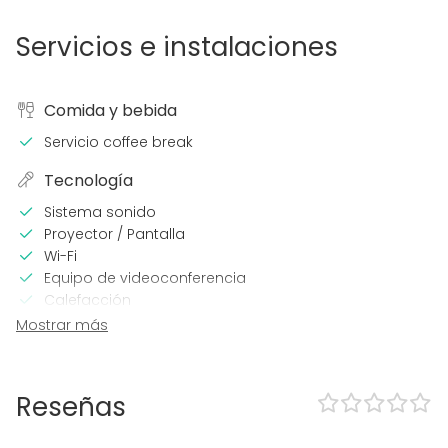
Servicios e instalaciones
Comida y bebida
Servicio coffee break
Tecnología
Sistema sonido
Proyector / Pantalla
Wi-Fi
Equipo de videoconferencia
Calefacción
Aire acondicionado
Mostrar más
Micrófono
Impresora
Reseñas
En el espacio
Zona exterior