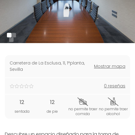
Carretera de La Esclusa, 11, 1ªplanta
,
Mostrar mapa
Sevilla
0 reseñas
12
12
no permite traer
no permite traer
sentada
de pie
comida
alcohol
Descubre un espacio diseñado para la toma de