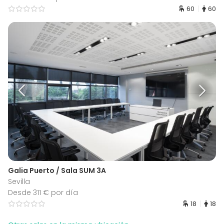
60
60
Galia Puerto / Sala SUM 3A
Sevilla
Desde 311 € por día
18
18