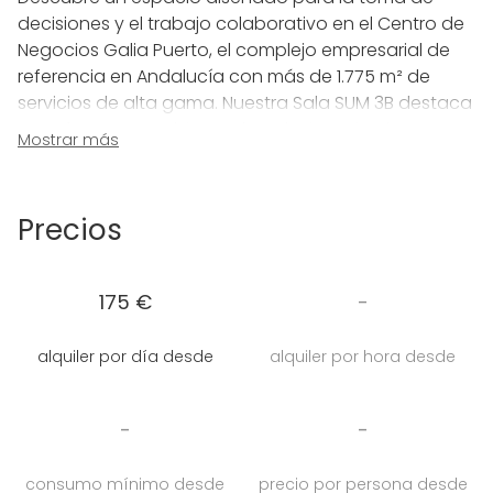
decisiones y el trabajo colaborativo en el Centro de
Negocios Galia Puerto, el complejo empresarial de
referencia en Andalucía con más de 1.775 m² de
servicios de alta gama. Nuestra Sala SUM 3B destaca
por ofrecer un ambiente de trabajo estimulante,
Mostrar más
ideal para grupos que buscan un entorno
profesional que combine tecnología y bienestar.
Precios
El valor diferencial de esta sala reside en su diseño
orientado a la productividad:
Amplitud y Capacidad: Equipada con una
175 €
-
imponente mesa ejecutiva con capacidad para
12 personas, permitiendo reuniones de equipo,
alquiler por día desde
alquiler por hora desde
juntas de socios o sesiones de planificación con
total comodidad.
Iluminación Natural: Gracias a sus grandes
-
-
ventanales, la sala se inunda de luz natural,
reduciendo la fatiga visual y creando una
consumo mínimo desde
precio por persona desde