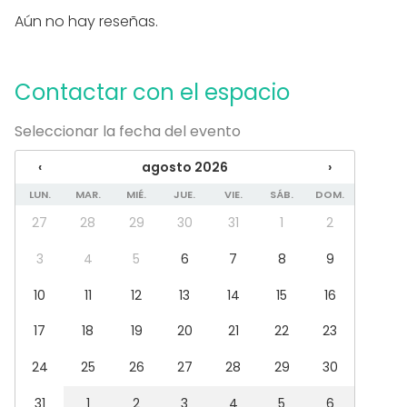
Parking
Aún no hay reseñas.
Uso exclusivo
Equipamiento
Contactar con el espacio
Pizarra blanca / Flipchart
Material tomar notas
Seleccionar la fecha del evento
Tipo de eventos
‹
agosto 2026
›
Fiesta
LUN.
MAR.
MIÉ.
JUE.
VIE.
SÁB.
DOM.
Boda
Cena / Comida
27
28
29
30
31
1
2
Reunión / Workshop
Conferencia / Formación
3
4
5
6
7
8
9
Evento corporativo
10
11
12
13
14
15
16
Fiesta infantil
Fiesta de empresa
17
18
19
20
21
22
23
Celebración familiar
Team building / Recreación
24
25
26
27
28
29
30
Tipo de espacio
31
1
2
3
4
5
6