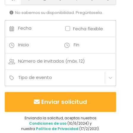
Espacio multiuso
Sala de reuniones
No sabemos su disponibilidad. Pregúntasela.
Aula de formación
Sala de conferencias
Fecha
Fecha flexible
Más información sobre servicios e instalaciones
Inicio
Fin
Además, le proporcionamos todos los servicios
complementarios que pueda necesitar para la
Número de invitados (máx. 12)
realización de su Evento; catering, parking, todos los
medios técnicos y atención personalizada.
Tipo de evento
Contamos con más de 500 plazas de aparcamiento
en superficie para visitantes.
Enviar solicitud
Enviando la solicitud, aceptas nuestros
Condiciones de uso
(10/6/2024) y
nuestra
Política de Privacidad
(17/2/2021).