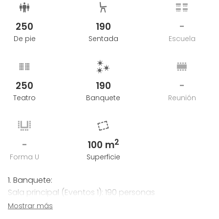
250
190
-
De pie
Sentada
Escuela
250
190
-
Teatro
Banquete
Reunión
2
-
100 m
Forma U
Superficie
1. Banquete:
Sala principal (Eventos 1): 190 personas
Sala de estar (Eventos 2): 40 personas
Mostrar más
2. Cóctel: