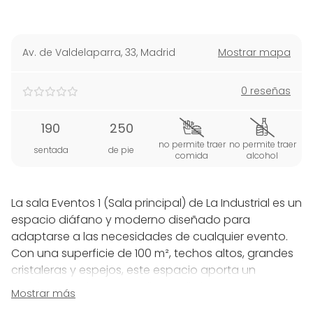
Av. de Valdelaparra, 33
,
Madrid
Mostrar mapa
0 reseñas
190
250
no permite traer
no permite traer
sentada
de pie
comida
alcohol
La sala Eventos 1 (Sala principal) de La Industrial es un
espacio diáfano y moderno diseñado para
adaptarse a las necesidades de cualquier evento.
Con una superficie de 100 m², techos altos, grandes
cristaleras y espejos, este espacio aporta un
ambiente luminoso, amplio y sofisticado que se
Mostrar más
adapta tanto a eventos corporativos como