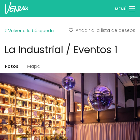
MENÚ
Buscar espacios
Añadir a la lista de deseos
Volver a la búsqueda
Listas de deseos
La Industrial / Eventos 1
Iniciar sesión
Español
Fotos
Mapa
Publicar tu espacio