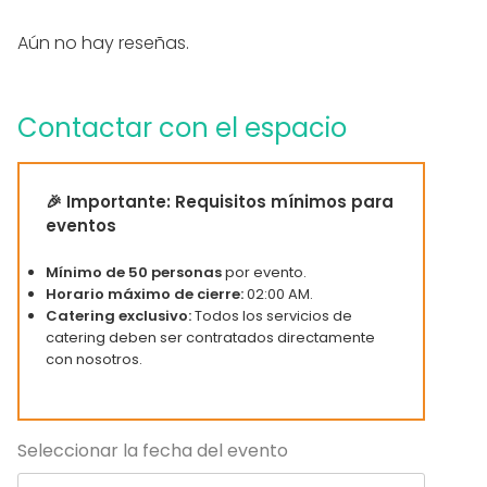
Música a todo volumen OK
Zona exterior
Aún no hay reseñas.
Parking
Uso exclusivo
Accesible minusválidos
Contactar con el espacio
Zona para música en directo
WC para minusválidos
Equipamiento
🎉 Importante: Requisitos mínimos para
Vajilla
eventos
Mobiliario
Mínimo de 50 personas
por evento.
Tipo de eventos
Horario máximo de cierre:
02:00 AM.
Catering exclusivo:
Todos los servicios de
Fiesta
catering deben ser contratados directamente
Boda
con nosotros.
Cena / Comida
Reunión / Workshop
Conferencia / Formación
Evento corporativo
Seleccionar la fecha del evento
Fiesta infantil