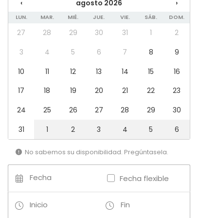
Fiesta de empresa
‹
agosto 2026
›
Celebración familiar
LUN.
MAR.
MIÉ.
JUE.
VIE.
SÁB.
DOM.
Team building / Recreación
27
28
29
30
31
1
2
Tipo de espacio
3
4
5
6
7
8
9
Salón de banquetes
Espacio multiuso
10
11
12
13
14
15
16
Sala de reuniones
Espacio industrial
17
18
19
20
21
22
23
Sala de fiesta
24
25
26
27
28
29
30
Espacio creativo
Espacio recreativo
31
1
2
3
4
5
6
Sala de conferencias
Terraza
No sabemos su disponibilidad. Pregúntasela.
Actividades
Fecha
Cocción / Clase de cócteles
Fecha flexible
Actividades al aire libre
Inicio
Fin