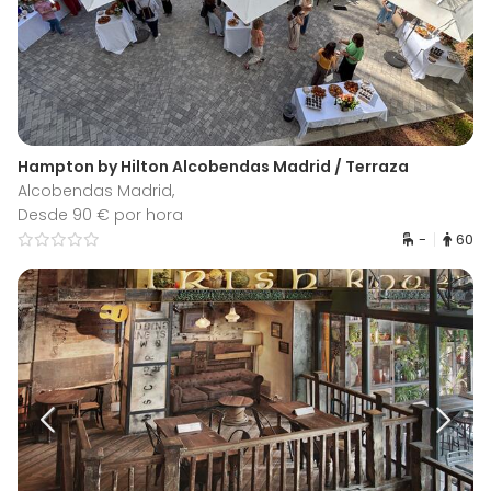
Hampton by Hilton Alcobendas Madrid / Terraza
Alcobendas Madrid,
Desde 90 € por hora
-
60