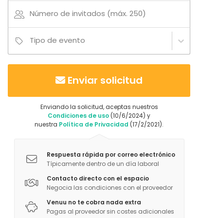
Más información sobre actividades
Número de invitados (máx. 250)
Clases de cócteles sí, pero de cocción no. Se
pueden realizar numerosas actividades
Tipo de evento
Enviar solicitud
Enviando la solicitud, aceptas nuestros
Condiciones de uso
(10/6/2024) y
nuestra
Política de Privacidad
(17/2/2021).
Respuesta rápida por correo electrónico
Típicamente dentro de un día laboral
Contacto directo con el espacio
Negocia las condiciones con el proveedor
Venuu no te cobra nada extra
Pagas al proveedor sin costes adicionales