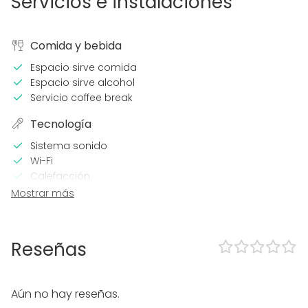
Servicios e instalaciones
Comida y bebida
Espacio sirve comida
Espacio sirve alcohol
Servicio coffee break
Tecnología
Sistema sonido
Wi-Fi
Calefacción
Aire acondicionado
Mostrar más
Micrófono
En el espacio
Reseñas
Posibilidad de bailar
Música a todo volumen OK
Zona exterior
Aún no hay reseñas.
Parking