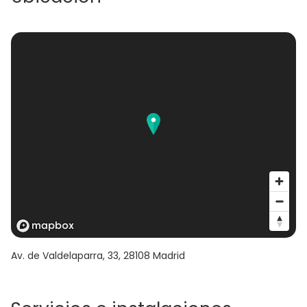
Av. de Valdelaparra, 33
,
28108
Madrid