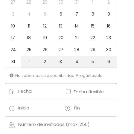
27
28
29
30
31
1
2
Tipo de espacio
3
4
5
6
7
8
9
Espacio multiuso
Espacio industrial
10
11
12
13
14
15
16
Sala de fiesta
Espacio al aire libre
17
18
19
20
21
22
23
Jardín / Patio
24
25
26
27
28
29
30
Espacio creativo
Espacio recreativo
31
1
2
3
4
5
6
Terraza
Actividades
No sabemos su disponibilidad. Pregúntasela.
Cocción / Clase de cócteles
Fecha
Actividades al aire libre
Fecha flexible
Inicio
Fin
Más información sobre actividades
Clases de cócteles sí, pero de cocción no. Se
Número de invitados (máx. 250)
pueden realizar numerosas actividades