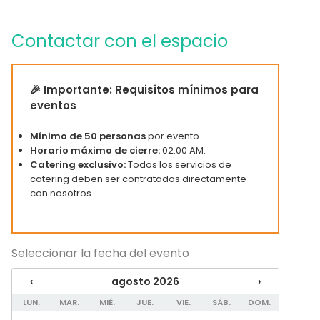
Uso exclusivo
Accesible minusválidos
Contactar con el espacio
Zona para música en directo
WC para minusválidos
Equipamiento
🎉 Importante: Requisitos mínimos para
Vajilla
eventos
Mobiliario
Mínimo de 50 personas
por evento.
Tipo de eventos
Horario máximo de cierre:
02:00 AM.
Catering exclusivo:
Todos los servicios de
Fiesta
catering deben ser contratados directamente
Boda
con nosotros.
Cena / Comida
Reunión / Workshop
Conferencia / Formación
Evento corporativo
Seleccionar la fecha del evento
Fiesta infantil
Fiesta de empresa
‹
agosto 2026
›
Celebración familiar
LUN.
MAR.
MIÉ.
JUE.
VIE.
SÁB.
DOM.
Team building / Recreación