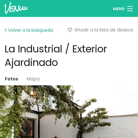
MENÚ
Buscar espacios
Añadir a la lista de deseos
Volver a la búsqueda
Listas de deseos
La Industrial / Exterior
Iniciar sesión
Ajardinado
Español
Fotos
Mapa
Publicar tu espacio