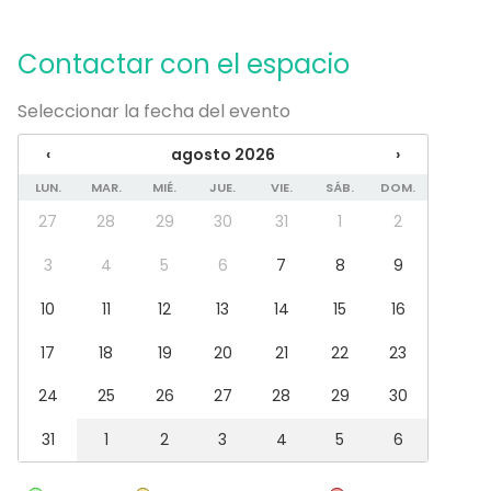
Vajilla
Contactar con el espacio
Tipo de eventos
Fiesta
Seleccionar la fecha del evento
Boda
Cena / Comida
‹
agosto 2026
›
Reunión / Workshop
LUN.
MAR.
MIÉ.
JUE.
VIE.
SÁB.
DOM.
Conferencia / Formación
Evento corporativo
27
28
29
30
31
1
2
Fiesta infantil
Fiesta de empresa
3
4
5
6
7
8
9
Celebración familiar
10
11
12
13
14
15
16
Team building / Recreación
Tipo de espacio
17
18
19
20
21
22
23
Espacio multiuso
24
25
26
27
28
29
30
Hotel
Azotea / Rooftop
31
1
2
3
4
5
6
Espacio al aire libre
Terraza