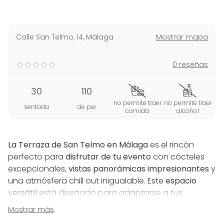
Calle San Telmo, 14
,
Málaga
Mostrar mapa
0 reseñas
30
110
no permite traer
no permite traer
sentada
de pie
comida
alcohol
La Terraza de San Telmo en Málaga
es el rincón
perfecto para
disfrutar de tu evento
con cócteles
excepcionales,
vistas panorámicas impresionantes
y
una atmósfera chill out inigualable. Este
espacio
versátil
está diseñado para adaptarse a tus
necesidades y hacer que
cada evento sea
Mostrar más
memorable, ya sea una fiesta privada, una