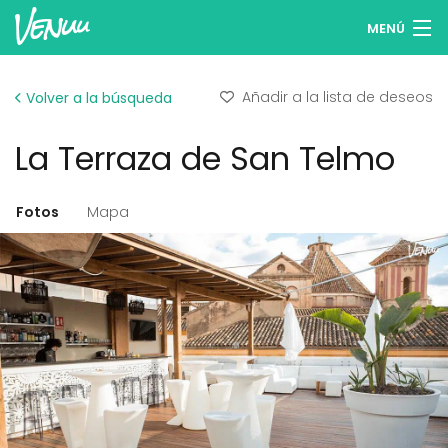
MENÚ
Buscar espacios
Añadir a la lista de deseos
Volver a la búsqueda
Listas de deseos
La Terraza de San Telmo
Iniciar sesión
Español
Fotos
Mapa
Publicar tu espacio