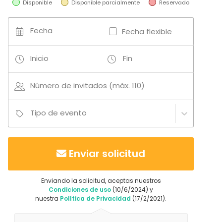
Disponible
Disponible parcialmente
Reservado
Bar
Actividades
Fecha
Fecha flexible
Cocción / Clase de cócteles
Actividades al aire libre
Inicio
Fin
Número de invitados (máx. 110)
Tipo de evento
Enviar solicitud
Enviando la solicitud, aceptas nuestros
Condiciones de uso
(10/6/2024) y
nuestra
Política de Privacidad
(17/2/2021).