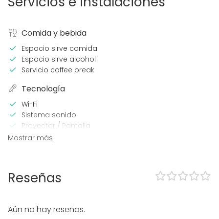
Servicios e instalaciones
Comida y bebida
Espacio sirve comida
Espacio sirve alcohol
Servicio coffee break
Tecnología
Wi-Fi
Sistema sonido
Proyector / Pantalla
Mostrar más
En el espacio
Alojamiento
Accesible minusválidos
Reseñas
Zona exterior
Equipamiento
Aún no hay reseñas.
Cocina para cliente