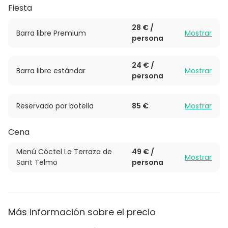
Fiesta
Contáctanos para más información y deja que
La
Terraza de San Telmo haga realidad tus eventos
28 € /
más esperados.
Barra libre Premium
Mostrar
persona
24 € /
Barra libre estándar
Mostrar
persona
Reservado por botella
85 €
Mostrar
Cena
Menú Cóctel La Terraza de
49 € /
Mostrar
Sant Telmo
persona
Más información sobre el precio