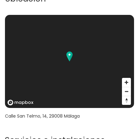
Calle San Telmo, 14
,
29008
Málaga