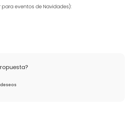
 para eventos de Navidades):
mo
mo
propuesta?
o
e deseos