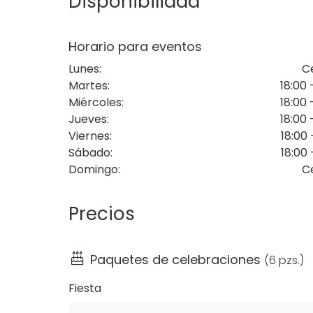
Disponibilidad
Con una carta variada de bebidas y comidas
de lo cañí y lo universal, creando un ambient
Horario para eventos
varias áreas que se adaptan a eventos de d
Lunes
:
C
escala.
Martes
:
18:00 
Si buscas un lugar que combine personalizaci
Miércoles
:
18:00 
equipo profesional asegura que cada evento
Jueves
:
18:00 
Viernes
:
18:00 
Si deseas organizar una fiesta o evento en
Sábado
:
18:00 
proporcionarte un presupuesto personaliza
Domingo
:
C
Precios
Paquetes de celebraciones
(
6 pzs.
)
Fiesta