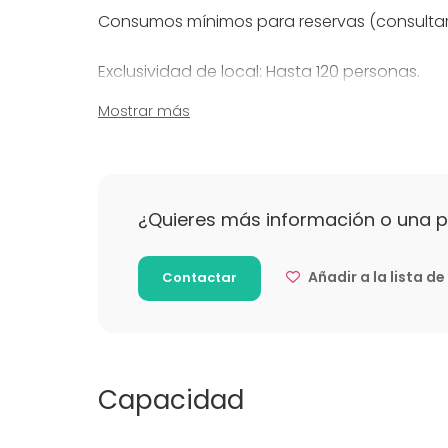
Consumos mínimos para reservas (consultar
Exclusividad de local: Hasta 120 personas.
Mostrar más
De domingo a jueves mediodía: 2000€ míni
De domingo a miércoles noche: 2500€ míni
¿Quieres más información o una 
Jueves noche: 3.000€ mínimo
Viernes, sábado noche: 5.000€ euros mínim
Añadir a la lista d
Contactar
Capacidad