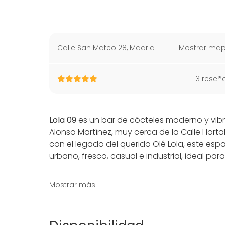
Calle San Mateo 28
,
Madrid
Mostrar ma
3 reseñ
Lola 09
es un bar de cócteles moderno y vibra
Alonso Martínez, muy cerca de la Calle Hort
con el legado del querido Olé Lola, este e
urbano, fresco, casual e industrial, ideal par
Perfecto tanto para eventos corporativos c
Mostrar más
detalle para adaptarse a tus necesidades. D
hasta presentaciones de productos y evento
organización exclusiva y hecha a medida, co