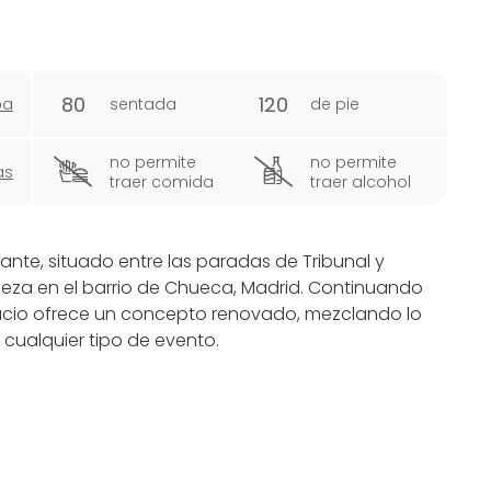
80
120
pa
sentada
de pie
no permite
no permite
as
traer comida
traer alcohol
nte, situado entre las paradas de Tribunal y
aleza en el barrio de Chueca, Madrid. Continuando
spacio ofrece un concepto renovado, mezclando lo
a cualquier tipo de evento.
omo privados, Lola 09 te ayuda a personalizar cada
esde fiestas privadas, cumpleaños y aniversarios,
s de empresa, este lugar garantiza una
n opciones de catering y recursos audiovisuales.