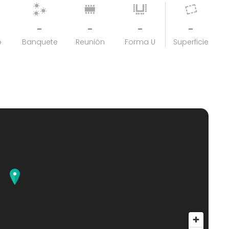
-
-
-
-
o
Banquete
Reunión
Forma U
Superficie