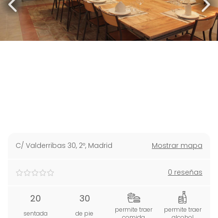
C/ Valderribas 30, 2º
,
Madrid
Mostrar mapa
0 reseñas
20
30
permite traer
permite traer
sentada
de pie
comida
alcohol