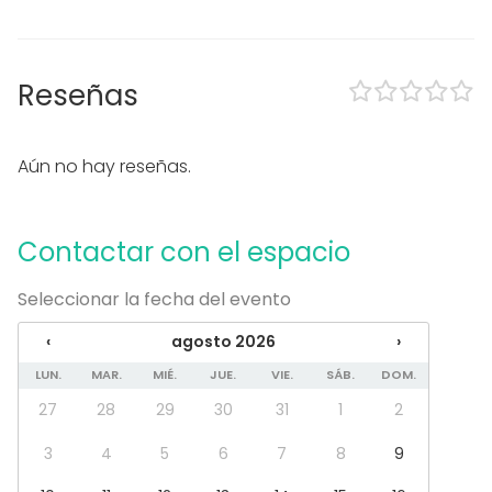
Eventos nocturnos OK
Equipamiento
Reseñas
Pizarra blanca / Flipchart
Vajilla
Mobiliario
Aún no hay reseñas.
Tipo de eventos
Fiesta
Boda
Contactar con el espacio
Cena / Comida
Reunión / Workshop
Seleccionar la fecha del evento
Conferencia / Formación
Evento corporativo
‹
agosto 2026
›
Fiesta infantil
LUN.
MAR.
MIÉ.
JUE.
VIE.
SÁB.
DOM.
Fiesta de empresa
Celebración familiar
27
28
29
30
31
1
2
Team building / Recreación
3
4
5
6
7
8
9
Tipo de espacio