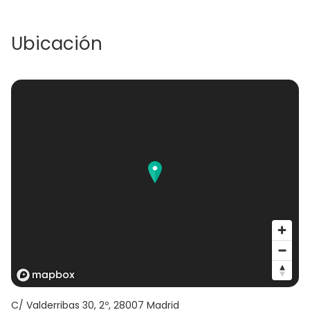
Ubicación
C/ Valderribas 30, 2º
,
28007
Madrid