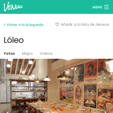
MENÚ
Buscar espacios
Añadir a la lista de deseos
Volver a la búsqueda
Listas de deseos
Lóleo
Iniciar sesión
Español
Fotos
Mapa
Vídeos
Publicar tu espacio