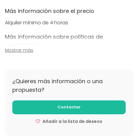
Más información sobre el precio
Alquiler mínimo de 4 horas
Más información sobre políticas de
cancelación
Mostrar más
Las cancelaciones con más de una semana de
antelación no tendrán coste.
Menos de una semana se aplicará un 25%, con
menos de 72 horas un 50% y con 24 h un 100%
¿Quieres más información o una
propuesta?
Contactar
Añadir a la lista de deseos