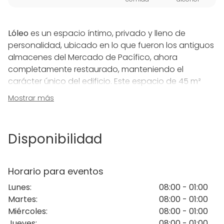
Lóleo
es un espacio íntimo, privado y lleno de
personalidad, ubicado en lo que fueron los antiguos
almacenes del Mercado de Pacífico, ahora
completamente restaurado, manteniendo el
carácter único del edificio. Este espacio de 45 m²
cuenta con dos zonas claramente diferenciadas:
Mostrar más
una cocina profesional y un comedor acogedor.
La cocina de
Lóleo
es perfecta para impartir cursos,
Disponibilidad
workshops y actividades de team building. No está
disponible para uso libre, ya que siempre se utiliza
bajo la supervisión del equipo profesional de
Lóleo
,
Horario para eventos
garantizando una experiencia culinaria exclusiva y
Lunes
:
08:00 - 01:00
de alta calidad.
Martes
:
08:00 - 01:00
Miércoles
:
08:00 - 01:00
El comedor, que alberga una elegante mesa imperial
Jueves
:
08:00 - 01:00