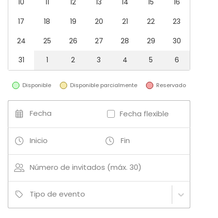
10
11
12
13
14
15
16
Sala de reuniones
Restaurante
17
18
19
20
21
22
23
Comedor privado
Aula de formación
24
25
26
27
28
29
30
Espacio recreativo
31
1
2
3
4
5
6
Actividades
Cocción / Clase de cócteles
Disponible
Disponible parcialmente
Reservado
Fecha
Fecha flexible
Más información sobre servicios e instalaciones
El uso de la cocina no es de libre disposición y se
Inicio
Fin
realizará siempre con el apoyo del equipo de
profesionales de Lóleo.
Número de invitados (máx. 30)
Más información sobre actividades
Clases de cocina
Tipo de evento