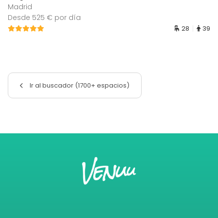
Madrid
Desde 525 € por día
28
39
Ir al buscador (1700+ espacios)