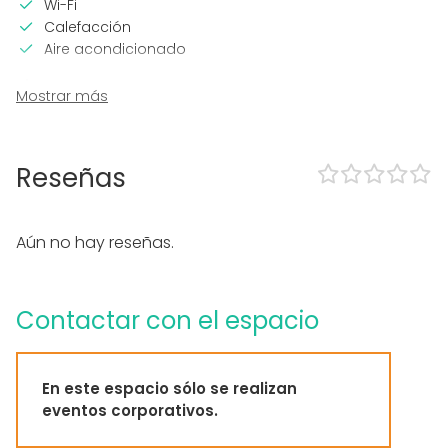
Wi-Fi
Calefacción
Aire acondicionado
En el espacio
Mostrar más
Alojamiento
Piscina
Zona exterior
Reseñas
Parking
Accesible minusválidos
Zona para música en directo
Aún no hay reseñas.
WC para minusválidos
Equipamiento
Contactar con el espacio
Cocina para cliente
Toallas
Tipo de eventos
En este espacio sólo se realizan
eventos corporativos.
Fiesta
Boda