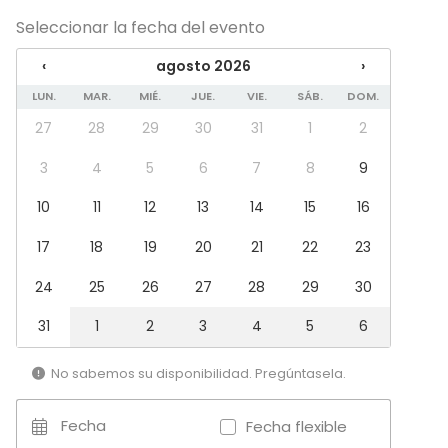
Cena / Comida
Seleccionar la fecha del evento
Reunión / Workshop
Conferencia / Formación
‹
agosto 2026
›
Evento corporativo
Fiesta infantil
LUN.
MAR.
MIÉ.
JUE.
VIE.
SÁB.
DOM.
Fiesta de empresa
27
28
29
30
31
1
2
Celebración familiar
Team building / Recreación
3
4
5
6
7
8
9
Tipo de espacio
10
11
12
13
14
15
16
Salón de banquetes
17
18
19
20
21
22
23
Casa rural
Espacio al aire libre
24
25
26
27
28
29
30
Jardín / Patio
Casa tradicional / Finca
31
1
2
3
4
5
6
No sabemos su disponibilidad. Pregúntasela.
Fecha
Fecha flexible