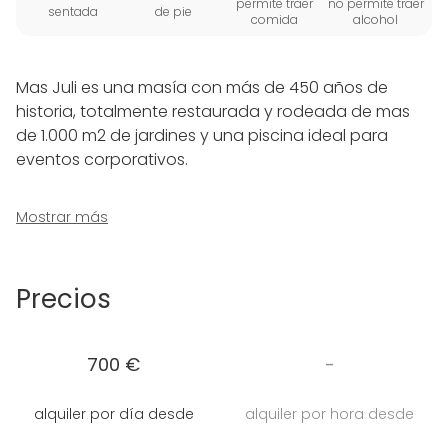
permite traer
no permite traer
sentada
de pie
comida
alcohol
Mas Juli es una masía con más de 450 años de
historia, totalmente restaurada y rodeada de mas
de 1.000 m2 de jardines y una piscina ideal para
eventos corporativos.
También dispone de salones para reuniones y
Mostrar más
presentaciones.
Enclavada en un entorno natural que hace de este
Precios
lugar uno de los más acogedores y bellos de todo el
Maresme.
700 €
-
Totalmente preparada para cualquier tipo de
evento.
alquiler por día desde
alquiler por hora desde