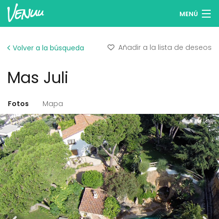
MENÚ
Buscar espacios
Añadir a la lista de deseos
Volver a la búsqueda
Listas de deseos
Mas Juli
Iniciar sesión
Español
Fotos
Mapa
Publicar tu espacio