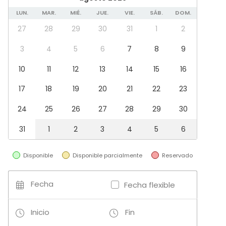
Escenario
LUN.
MAR.
MIÉ.
JUE.
VIE.
SÁB.
DOM.
Piano
27
28
29
30
31
1
2
Material tomar notas
Mobiliario
3
4
5
6
7
8
9
Tipo de eventos
10
11
12
13
14
15
16
Fiesta
17
18
19
20
21
22
23
Boda
Cena / Comida
24
25
26
27
28
29
30
Reunión / Workshop
Conferencia / Formación
31
1
2
3
4
5
6
Evento corporativo
Fiesta infantil
Disponible
Disponible parcialmente
Reservado
Fiesta de empresa
Celebración familiar
Team building / Recreación
Fecha
Fecha flexible
Tipo de espacio
Inicio
Fin
Espacio multiuso