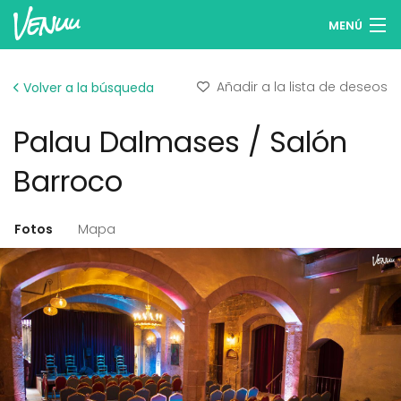
MENÚ
Buscar espacios
Añadir a la lista de deseos
Volver a la búsqueda
Listas de deseos
Palau Dalmases / Salón
Iniciar sesión
Barroco
Español
Fotos
Mapa
Publicar tu espacio