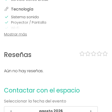
Tecnología
Sistema sonido
Proyector / Pantalla
Wi-Fi
Sistema sonido profesional
Mostrar más
Calefacción
Aire acondicionado
Micrófono
Reseñas
En el espacio
Posibilidad de bailar
Aún no hay reseñas.
Zona exterior
Uso exclusivo
Propia música OK
Contactar con el espacio
Eventos nocturnos OK
Accesible minusválidos
WC para minusválidos
Seleccionar la fecha del evento
Equipamiento
‹
agosto 2026
›