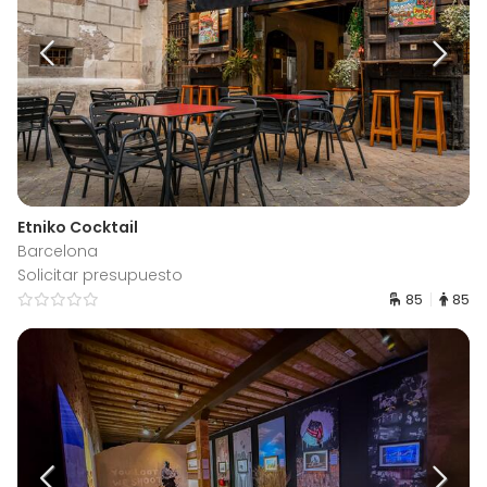
Etniko Cocktail
Barcelona
Solicitar presupuesto
85
85