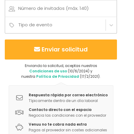
Castillo / Palacio
Cine / Teatro
Número de invitados (máx. 140)
Galería / Museo
Espacio creativo
Tipo de evento
Espacio recreativo
Más información sobre actividades
Enviar solicitud
Masterclass de Flamenco
Enviando la solicitud, aceptas nuestros
Condiciones de uso
(10/6/2024) y
nuestra
Política de Privacidad
(17/2/2021).
Respuesta rápida por correo electrónico
Típicamente dentro de un día laboral
Contacto directo con el espacio
Negocia las condiciones con el proveedor
Venuu no te cobra nada extra
Pagas al proveedor sin costes adicionales