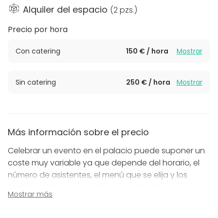
cualquier evento se destaque por su exclusividad.
Alquiler del espacio
(
2 pzs.
)
Precio por hora
Con catering
150 € / hora
Mostrar
Sin catering
250 € / hora
Mostrar
Más información sobre el precio
Celebrar un evento en el palacio puede suponer un
coste muy variable ya que depende del horario, el
número de asistentes, el menú que se elija y los
servicios extras que se deseen contratar.
Mostrar más
Nos esforzamos para ajustarnos a las necesidades
de cada cliente y la flexibilidad es un valor que nos