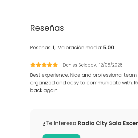
Escenario
Fiesta
Bola de disco ;)
Boda
Vajilla
Cena / C
Mobiliario
Reunión 
Reseñas
Conferen
Evento co
Fiesta infa
Reseñas:
1
,
Valoración media:
5.00
Fiesta d
Celebraci
Team buil
Deniss Selepov
12/05/2026
Best experience. Nice and professional team 
Actividades
organized and easy to communicate with. Rad
Juego de bolos
back again.
Cocción / Clase de cócteles
Más información sobre servicios e instalaci
¿Te interesa
Radio City Sala Esce
La sala del escenario permite una gran canti
cuenta con escenario de 3x6 metros, sonido 