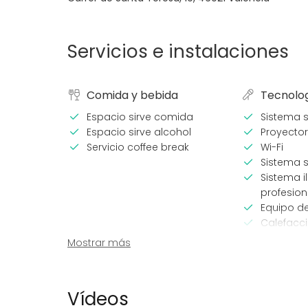
Servicios e instalaciones
Comida y bebida
Tecnolo
Espacio sirve comida
Sistema 
Espacio sirve alcohol
Proyector
Servicio coffee break
Wi-Fi
Sistema s
Sistema i
profesion
Equipo d
Calefacc
Aire aco
Mostrar más
Micrófon
Equipamiento
Tipo de 
Vídeos