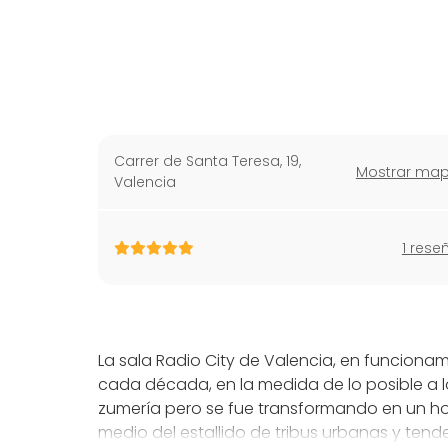
Carrer de Santa Teresa, 19
,
Mostrar ma
Valencia
1 rese
La sala Radio City de Valencia, en funciona
cada década, en la medida de lo posible a
zumería pero se fue transformando en un hog
medio del estallido de tribus urbanas y te