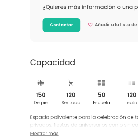
¿Quieres más información o una 
Añadir a la lista d
Contactar
Capacidad
150
120
50
120
De pie
Sentada
Escuela
Teatr
Espacio polivalente para la celebración de
privados, fiestas de aniversarios con o sin c
entregas de premios, conciertos, rodajes de v
Mostrar más