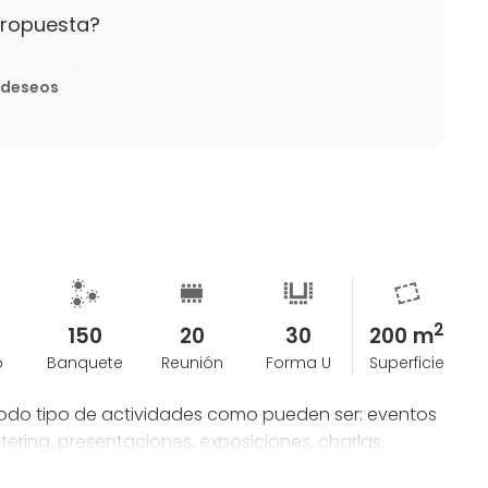
propuesta?
e deseos
2
150
20
30
200 m
o
Banquete
Reunión
Forma U
Superficie
 todo tipo de actividades como pueden ser: eventos
atering, presentaciones, exposiciones, charlas,
ideoclips, cortos, estatic dance, yoga, talleres