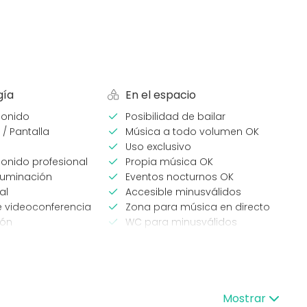
gía
En el espacio
sonido
Posibilidad de bailar
 / Pantalla
Música a todo volumen OK
Uso exclusivo
onido profesional
Propia música OK
luminación
Eventos nocturnos OK
al
Accesible minusválidos
e videoconferencia
Zona para música en directo
ión
WC para minusválidos
ndicionado
o
eventos
Tipo de espacio
Mostrar