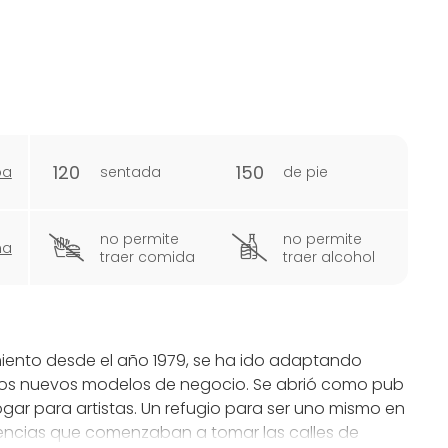
120
150
pa
sentada
de pie
no permite
no permite
ña
traer comida
traer alcohol
miento desde el año 1979, se ha ido adaptando
 los nuevos modelos de negocio. Se abrió como pub
ar para artistas. Un refugio para ser uno mismo en
ndencias que comenzaban a tomar las calles de