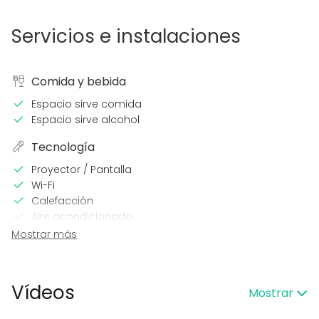
Servicios e instalaciones
Comida y bebida
Espacio sirve comida
Espacio sirve alcohol
Tecnología
Proyector / Pantalla
Wi-Fi
Calefacción
Aire acondicionado
Mostrar más
En el espacio
Alojamiento
Parking
Vídeos
Mostrar
Accesible minusválidos
WC para minusválidos