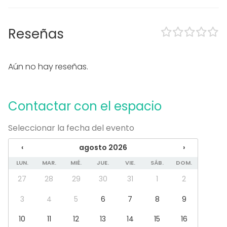
Tipo de eventos
Reseñas
Fiesta
Boda
Cena / Comida
Reunión / Workshop
Aún no hay reseñas.
Conferencia / Formación
Evento corporativo
Fiesta infantil
Contactar con el espacio
Fiesta de empresa
Celebración familiar
Seleccionar la fecha del evento
Team building / Recreación
‹
agosto 2026
›
Tipo de espacio
LUN.
MAR.
MIÉ.
JUE.
VIE.
SÁB.
DOM.
Restaurante
27
28
29
30
31
1
2
3
4
5
6
7
8
9
10
11
12
13
14
15
16