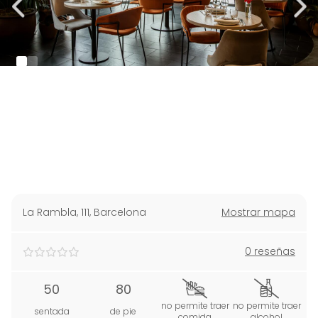
La Rambla, 111
,
Barcelona
Mostrar mapa
0 reseñas
50
80
no permite traer
no permite traer
sentada
de pie
comida
alcohol