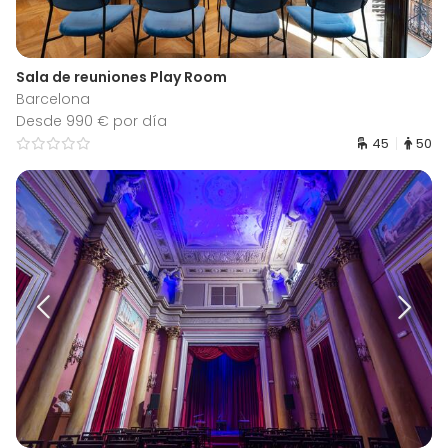
Sala de reuniones Play Room
Barcelona
Desde 990 € por día
45
50