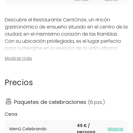
Descubre el Restaurante CentOnze, un rincón
gastronómico de ensueño situado en el centro de la
ciudad, en el mismísimo corazón de las Ramblas.
Con su ubicación privilegiada, es el lugar perfecto
para sumergirse en la esencia de la vida urbana
mientras disfrutas de una experiencia culinaria única.
Mostrar más
Nuestro restaurante cuenta con un exclusivo
espacio privado, ideal para aquellos que buscan
Precios
una velada íntima y personalizada. Con capacidad
para un máximo de 18 personas, este acogedor
ambiente se convierte en el lugar ideal para celebrar
Paquetes de celebraciones
(
6 pzs.
)
ocasiones especiales y compartir momentos
inolvidables con tus seres queridos.
Cena
49 € /
La cocina de CentOnze se inspira en la rica tradición
Menú Celebrando
Mostrar
persona