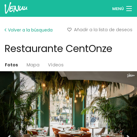
MENÚ
Buscar espacios
Añadir a la lista de deseos
Volver a la búsqueda
Listas de deseos
Restaurante CentOnze
Iniciar sesión
Español
Fotos
Mapa
Vídeos
Publicar tu espacio