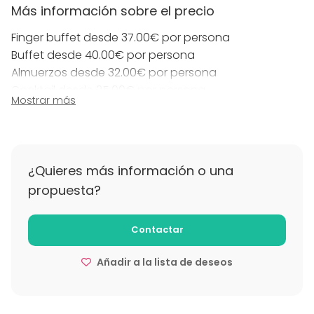
se unen para crear momentos inolvidables. Ya sea
Más información sobre el precio
para una reunión con amigos o una celebración
Finger buffet desde 37.00€ por persona
especial, aquí encontrarás la mezcla perfecta de
Buffet desde 40.00€ por persona
elegancia, sabor y hospitalidad.
Almuerzos desde 32.00€ por persona
Cocktail desde 25.00€ por persona
Te invitamos al Restaurante CentOnze, donde el
Mostrar más
Cenas desde 40.00€ por persona
centro de la ciudad cobra vida, las Ramblas destilan
encanto y los sabores mediterráneos te deleitan en
cada plato.
¿Quieres más información o una
propuesta?
Contactar
Añadir a la lista de deseos