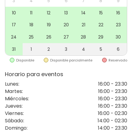
Con un
ambiente apasionante y festivo
, nuestro hilo
3
4
5
6
7
8
9
musical cargado de clásicos de la música latina
10
11
12
13
14
15
16
garantiza que cada visita se convierta en una
celebración. Es el lugar donde la pasión por la buena
17
18
19
20
21
22
23
mesa y el espíritu alegre se encuentran para hacerte
24
25
26
27
28
29
30
sentir en un momento especial.
31
1
2
3
4
5
6
Disponible
Disponible parcialmente
Reservado
Horario para eventos
Lunes
:
16:00 - 23:30
Martes
:
16:00 - 23:30
Miércoles
:
16:00 - 23:30
Jueves
:
16:00 - 23:30
Viernes
:
16:00 - 02:30
Sábado
:
14:00 - 02:30
Domingo
:
14:00 - 23:30