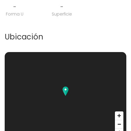
-
-
Forma U
Superficie
Ubicación