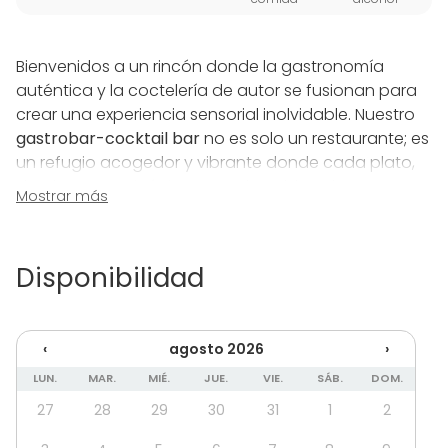
Bienvenidos a un rincón donde la gastronomía
auténtica y la coctelería de autor se fusionan para
crear una experiencia sensorial inolvidable. Nuestro
gastrobar-cocktail bar
no es solo un restaurante; es
un refugio acogedor y vibrante donde cada plato,
desde nuestra icónica
Cazuela Poblana
hasta
Mostrar más
nuestros escalopes bañados en vegetales, celebra
la tradición con ingredientes frescos y locales. Todo
regado con nuestras salsas artesanales que
Disponibilidad
resaltan la esencia de una cocina con mucha
personalidad.
‹
agosto 2026
›
Pero la fiesta no termina en el plato. Nuestro
cocktail
bar con encanto
te invita a un viaje tropical y
LUN.
MAR.
MIÉ.
JUE.
VIE.
SÁB.
DOM.
aromático a través de combinaciones únicas y
27
28
29
30
31
1
2
mezclas innovadoras que sorprenden al paladar.