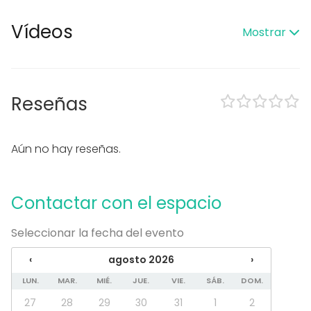
Posibilidad de bailar
Zona exterior
Vídeos
Mostrar
Uso exclusivo
Propia música OK
Accesible minusválidos
Tipo de eventos
Reseñas
Fiesta
Boda
Cena / Comida
Aún no hay reseñas.
Reunión / Workshop
Conferencia / Formación
Evento corporativo
Contactar con el espacio
Fiesta infantil
Fiesta de empresa
Seleccionar la fecha del evento
Celebración familiar
Team building / Recreación
‹
agosto 2026
›
Tipo de espacio
LUN.
MAR.
MIÉ.
JUE.
VIE.
SÁB.
DOM.
Restaurante
27
28
29
30
31
1
2