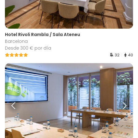
Hotel Rivoli Rambla / Sala Ateneu
Barcelona
Desde 300 € por día
32
40