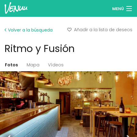
MENÚ
Buscar espacios
Añadir a la lista de deseos
Volver a la búsqueda
Listas de deseos
Ritmo y Fusión
Iniciar sesión
Español
Fotos
Mapa
Vídeos
Publicar tu espacio