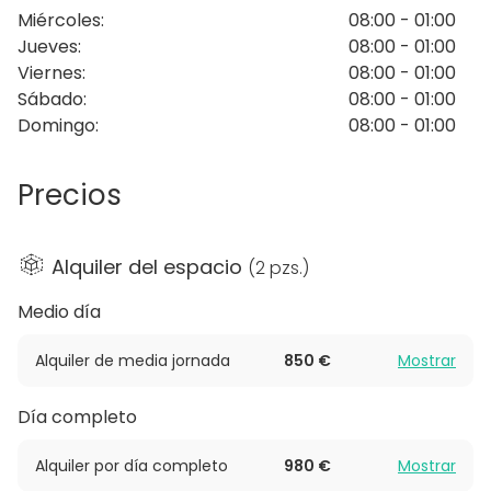
Miércoles
:
08:00 - 01:00
alojamiento, para que no le falte nada a tu evento.
Jueves
:
08:00 - 01:00
Viernes
:
08:00 - 01:00
Sábado
:
08:00 - 01:00
Domingo
:
08:00 - 01:00
Precios
Alquiler del espacio
(
2 pzs.
)
Medio día
Alquiler de media jornada
850 €
Mostrar
Día completo
Alquiler por día completo
980 €
Mostrar