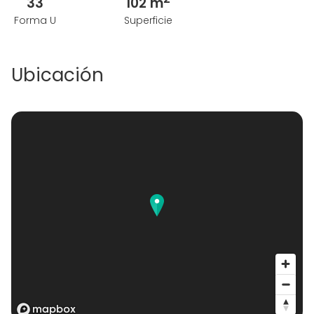
33
102 m
Forma U
Superficie
Ubicación