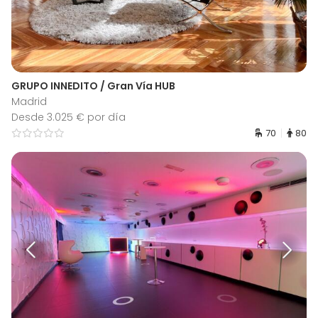
GRUPO INNEDITO / Gran Vía HUB
Madrid
Desde 3.025 € por día
70
80