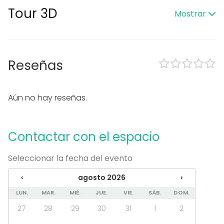
En el espacio
Tour 3D
Mostrar
Alojamiento
Zona exterior
Uso exclusivo
Equipamiento
Reseñas
Material tomar notas
Mobiliario
Aún no hay reseñas.
Tipo de eventos
Fiesta
Boda
Contactar con el espacio
Cena / Comida
Reunión / Workshop
Seleccionar la fecha del evento
Conferencia / Formación
Evento corporativo
‹
agosto 2026
›
Fiesta infantil
LUN.
MAR.
MIÉ.
JUE.
VIE.
SÁB.
DOM.
Fiesta de empresa
Celebración familiar
27
28
29
30
31
1
2
Team building / Recreación