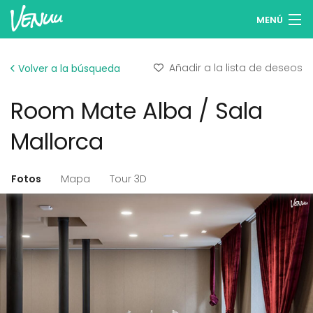
MENÚ
Buscar espacios
Añadir a la lista de deseos
Volver a la búsqueda
Listas de deseos
Room Mate Alba / Sala
Iniciar sesión
Mallorca
Español
Fotos
Mapa
Tour 3D
Publicar tu espacio