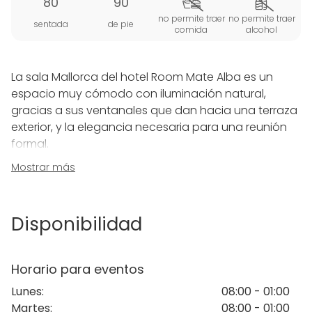
80
90
no permite traer
no permite traer
sentada
de pie
comida
alcohol
La sala Mallorca del hotel Room Mate Alba es un
espacio muy cómodo con iluminación natural,
gracias a sus ventanales que dan hacia una terraza
exterior, y la elegancia necesaria para una reunión
formal.
Mostrar más
Cuenta con dos pantallas para poder realizar una
presentación.
Disponibilidad
La disposición de las sillas y mesas se adecuan a las
necesidades y características del evento, ya sea
una conferencia, una reunión o cualquier otro
Horario para eventos
evento de empresa.
Lunes
:
08:00 - 01:00
Martes
:
08:00 - 01:00
También disponemos de servicios de gastronomía y