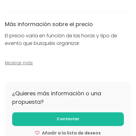
Más información sobre el precio
El precio varía en función de las horas y tipo de
evento que busquéis organizar.
El alquiler del espacio incluye los siguientes servicios:
Mostrar más
audio, material de escritura, botellas de agua y WiFi).
IVA no incluido.
Además disponemos de servicios de audiovisuales y
¿Quieres más información o una
F&B con varios menús y opciones de coffee break. Si
propuesta?
quieres un presupuesto personalizado no dudes en
contactarnos.
Contactar
Añadir a la lista de deseos