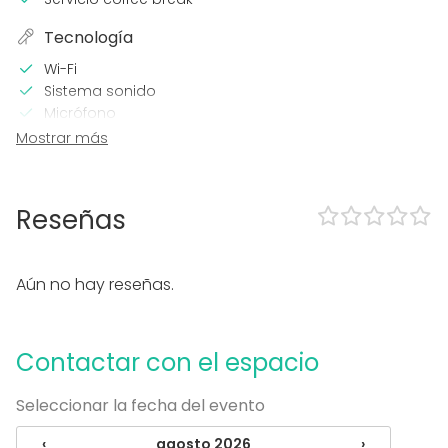
Tecnología
Wi-Fi
Sistema sonido
Micrófono
Mostrar más
En el espacio
Alojamiento
Uso exclusivo
Reseñas
Tipo de eventos
Fiesta
Aún no hay reseñas.
Boda
Cena / Comida
Reunión / Workshop
Contactar con el espacio
Conferencia / Formación
Evento corporativo
Seleccionar la fecha del evento
Fiesta infantil
Fiesta de empresa
‹
agosto 2026
›