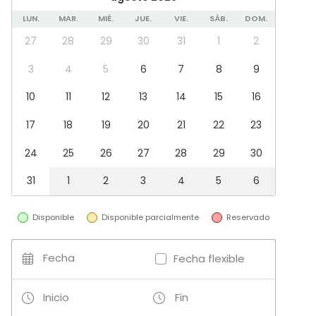
Celebración familiar
Team building / Recreación
LUN.
MAR.
MIÉ.
JUE.
VIE.
SÁB.
DOM.
27
28
29
30
31
1
2
Tipo de espacio
Salón de banquetes
3
4
5
6
7
8
9
Hotel
10
11
12
13
14
15
16
Azotea / Rooftop
Espacio al aire libre
17
18
19
20
21
22
23
Terraza
Bar
24
25
26
27
28
29
30
31
1
2
3
4
5
6
Disponible
Disponible parcialmente
Reservado
Fecha
Fecha flexible
Inicio
Fin