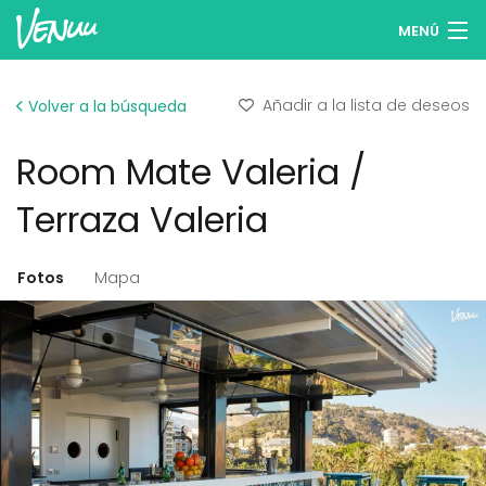
MENÚ
Buscar espacios
Añadir a la lista de deseos
Volver a la búsqueda
Listas de deseos
Room Mate Valeria /
Iniciar sesión
Terraza Valeria
Español
Fotos
Mapa
Publicar tu espacio