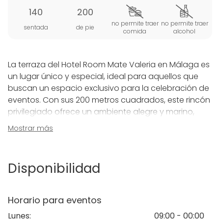
140
200
no permite traer
no permite traer
sentada
de pie
comida
alcohol
La terraza del Hotel Room Mate Valeria en Málaga es
un lugar único y especial, ideal para aquellos que
buscan un espacio exclusivo para la celebración de
eventos. Con sus 200 metros cuadrados, este rincón
privilegiado ofrece un ambiente alegre y marino,
decorado con colores vivos y detalles náuticos que
Mostrar más
evocan la esencia del Mediterráneo. La decoración
ha sido cuidadosamente seleccionada para crear
un entorno fresco y acogedor, perfecto para
Disponibilidad
disfrutar tanto de día como de noche.
La ubicación de la terraza es simplemente
Horario para eventos
espectacular, brindando unas vistas inigualables del
Lunes
:
09:00 - 00:00
puerto, el Muelle 1 y los icónicos monumentos de la