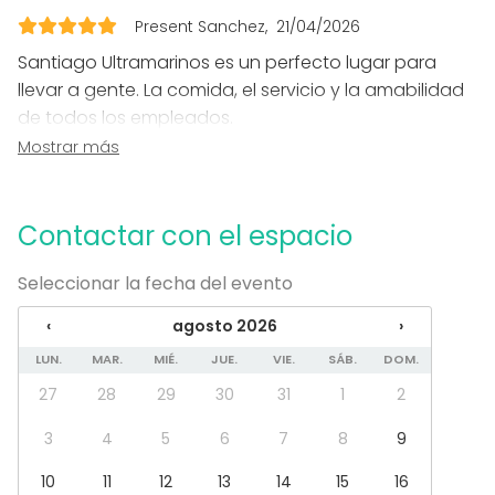
Cena / Comida
Reunión / Workshop
Present Sanchez
21/04/2026
Conferencia / Formación
Santiago Ultramarinos es un perfecto lugar para
Evento corporativo
llevar a gente. La comida, el servicio y la amabilidad
Fiesta infantil
de todos los empleados.
Fiesta de empresa
Dar las gracias a Fernando Montilla quien nos ayudo
Mostrar más
Celebración familiar
a preparar los eventos con su equipo que no pudo
Team building / Recreación
ser mejor. Recomiendo Que lo visiteis y disfruteis de
Tipo de espacio
sus maravillosas tapas y seleccion de vinos. Present
Contactar con el espacio
Salón de banquetes
Restaurante
Seleccionar la fecha del evento
Comedor privado
Sala de fiesta
‹
agosto 2026
›
Terraza
LUN.
MAR.
MIÉ.
JUE.
VIE.
SÁB.
DOM.
Cocina
27
28
29
30
31
1
2
Bar
3
4
5
6
7
8
9
10
11
12
13
14
15
16