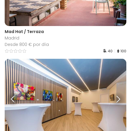
Mad Hat / Terraza
Madrid
Desde 800 € por día
40
100