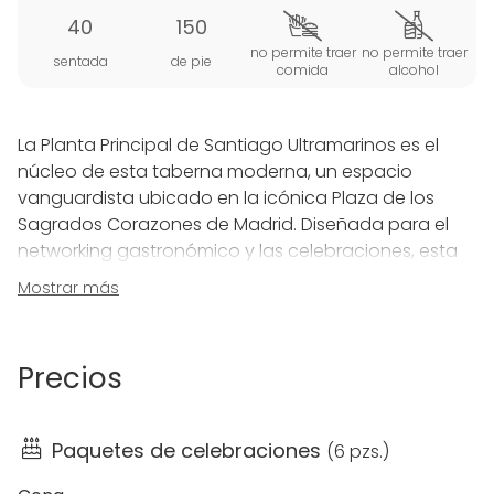
40
150
no permite traer
no permite traer
sentada
de pie
comida
alcohol
La Planta Principal de Santiago Ultramarinos es el
núcleo de esta taberna moderna, un espacio
vanguardista ubicado en la icónica Plaza de los
Sagrados Corazones de Madrid. Diseñada para el
networking gastronómico y las celebraciones, esta
zona irradia un espíritu moderno y desenfadado,
Mostrar más
siendo ideal para quienes buscan una experiencia
accesible y de calidad pensada para compartir
entre amigos.
Precios
El diseño del salón es sofisticado y funcional,
destacando una imponente escalera y una
Paquetes de celebraciones
(
6 pzs.
)
elegante barra principal con acabados dorados. El
ambiente es acogedor y sin pretensiones, perfecto