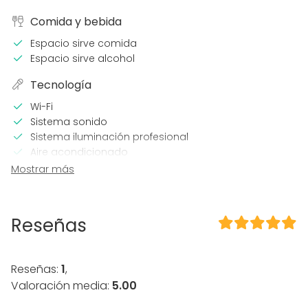
Comida y bebida
Espacio sirve comida
Espacio sirve alcohol
Tecnología
Wi-Fi
Sistema sonido
Sistema iluminación profesional
Aire acondicionado
Calefacción
Mostrar más
Equipamiento
Vajilla
Reseñas
Mobiliario
Tipo de eventos
Reseñas:
1
,
Fiesta
Valoración media:
5.00
Boda