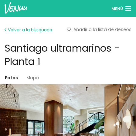
MENÚ
Buscar espacios
Añadir a la lista de deseos
Volver a la búsqueda
Listas de deseos
Santiago ultramarinos -
Iniciar sesión
Planta 1
Español
Fotos
Mapa
Publicar tu espacio