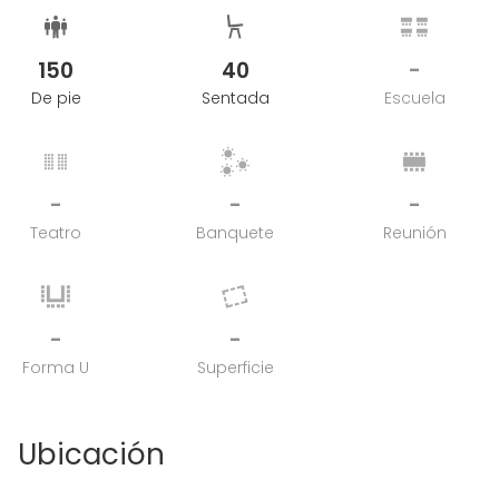
150
40
-
De pie
Sentada
Escuela
-
-
-
Teatro
Banquete
Reunión
-
-
Forma U
Superficie
Ubicación