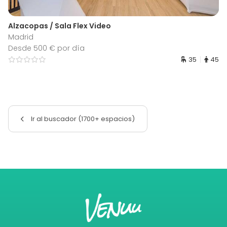
Alzacopas / Sala Flex Video
Madrid
Desde 500 € por día
35
45
Ir al buscador (1700+ espacios)