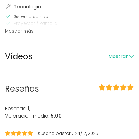
Tecnología
Sistema sonido
Proyector / Pantalla
Wi-Fi
Mostrar más
Sistema sonido profesional
Sistema iluminación profesional
Calefacción
Vídeos
Mostrar
Aire acondicionado
Micrófono
En el espacio
Posibilidad de bailar
Reseñas
Música a todo volumen OK
Uso exclusivo
Eventos nocturnos OK
Reseñas:
1
,
Accesible minusválidos
Valoración media:
5.00
Zona para música en directo
WC para minusválidos
susana pastor
24/12/2025
Sólo consumición mínima