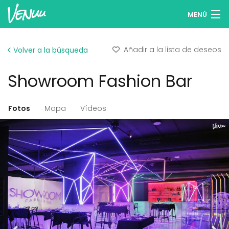
MENÚ
Buscar espacios
Añadir a la lista de deseos
Volver a la búsqueda
Listas de deseos
Showroom Fashion Bar
Iniciar sesión
Español
Fotos
Mapa
Vídeos
Publicar tu espacio