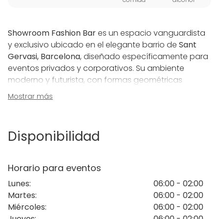
Showroom Fashion Bar
es un espacio vanguardista
y exclusivo ubicado en el elegante barrio de
Sant
Gervasi, Barcelona
, diseñado específicamente para
eventos privados y corporativos. Su ambiente
moderno y futurista, con formas geométricas
tridimensionales y líneas poliédricas, lo convierte en
Mostrar más
el lugar perfecto para celebrar todo tipo de
ocasiones, desde
desfiles de moda
y
presentaciones
hasta
aniversarios
,
cenas de gala
y
Disponibilidad
eventos de empresa
.
Este sofisticado espacio se divide en
tres áreas
Horario para eventos
principales
, cada una cuidadosamente diseñada
Lunes
:
06:00 - 02:00
para maximizar la creatividad y adaptarse a las
Martes
:
06:00 - 02:00
necesidades del cliente:
Miércoles
:
06:00 - 02:00
GALLERY
: El hall de bienvenida, ideal para
Jueves
:
06:00 - 02:00