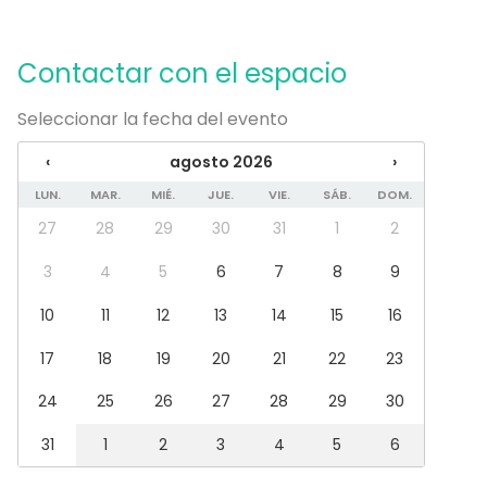
Tipo de eventos
Fiesta
Contactar con el espacio
Boda
Cena / Comida
Seleccionar la fecha del evento
Reunión / Workshop
Conferencia / Formación
‹
agosto 2026
›
Evento corporativo
LUN.
MAR.
MIÉ.
JUE.
VIE.
SÁB.
DOM.
Fiesta infantil
Fiesta de empresa
27
28
29
30
31
1
2
Celebración familiar
3
4
5
6
7
8
9
Team building / Recreación
Tipo de espacio
10
11
12
13
14
15
16
Salón de banquetes
17
18
19
20
21
22
23
Espacio multiuso
Discoteca
24
25
26
27
28
29
30
Sala de fiesta
Galería / Museo
31
1
2
3
4
5
6
Espacio creativo