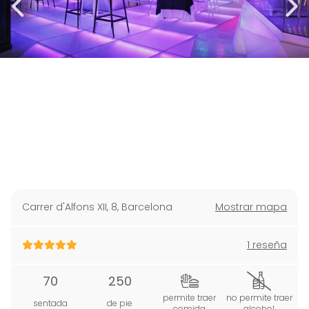
Carrer d'Alfons XII, 8
,
Barcelona
Mostrar mapa
1 reseña
70
250
permite traer
no permite traer
sentada
de pie
comida
alcohol