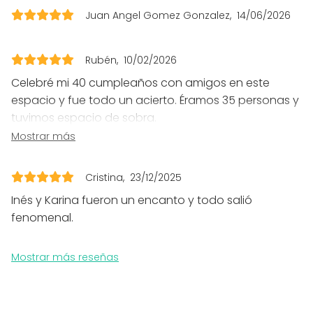
Accesible minusválidos
Juan Angel Gomez Gonzalez
14/06/2026
Equipamiento
Rubén
10/02/2026
Mobiliario
Celebré mi 40 cumpleaños con amigos en este
Tipo de eventos
espacio y fue todo un acierto. Éramos 35 personas y
Fiesta
tuvimos espacio de sobra.
Boda
Contraté la bebida con ellos, llevamos nuestra
Mostrar más
Cena / Comida
propia comida y pudimos poner nuestra música por
Reunión / Workshop
los altavoces. Además la atención fue inmejorable, y
Conferencia / Formación
Cristina
23/12/2025
por supuesto las increíbles vistas.
Evento corporativo
Inés y Karina fueron un encanto y todo salió
Fiesta infantil
fenomenal.
Fiesta de empresa
Celebración familiar
Team building / Recreación
Mostrar más reseñas
Tipo de espacio
Salón de banquetes
Espacio multiuso