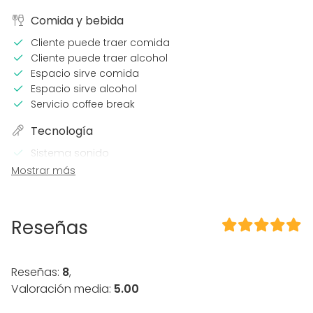
Comida y bebida
Cliente puede traer comida
Cliente puede traer alcohol
Espacio sirve comida
Espacio sirve alcohol
Servicio coffee break
Tecnología
Sistema sonido
Wi-Fi
Mostrar más
Sistema sonido profesional
Calefacción
Aire acondicionado
Reseñas
En el espacio
Alojamiento
Reseñas:
8
,
Posibilidad de bailar
Valoración media:
5.00
Uso exclusivo
Propia música OK