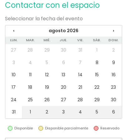
Contactar con el espacio
Restaurante
Hotel
Seleccionar la fecha del evento
Sala de fiesta
Azotea / Rooftop
‹
agosto 2026
›
Espacio recreativo
LUN.
MAR.
MIÉ.
JUE.
VIE.
SÁB.
DOM.
Terraza
27
28
29
30
31
1
2
3
4
5
6
7
8
9
10
11
12
13
14
15
16
17
18
19
20
21
22
23
24
25
26
27
28
29
30
31
1
2
3
4
5
6
Disponible
Disponible parcialmente
Reservado