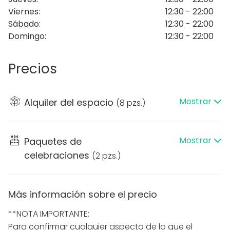
Viernes
:
12:30 - 22:00
El alojamiento ofrece su propia propuesta
Sábado
:
12:30 - 22:00
gastronómica para acompañar los eventos, pero
Domingo
:
12:30 - 22:00
también está abierto a la opción de catering
externo, ofreciendo total flexibilidad según las
necesidades del cliente.
Precios
Si buscas una ubicación exclusiva, con buenas
vistas, ambiente relajado y trato cercano, esta
Mostrar
Alquiler del espacio
(
8 pzs.
)
terraza es el lugar perfecto para crear experiencias
memorables, incluso si aún no la conoces… ¡eso está
a punto de cambiar!
Mostrar
Paquetes de
celebraciones
(
2 pzs.
)
Más información sobre el precio
**NOTA IMPORTANTE:
Para confirmar cualquier aspecto de lo que el