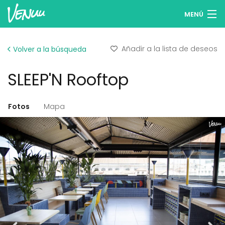
MENÚ
Buscar espacios
Añadir a la lista de deseos
Volver a la búsqueda
Listas de deseos
SLEEP'N Rooftop
Iniciar sesión
Español
Fotos
Mapa
Publicar tu espacio