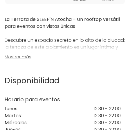
La Terraza de SLEEP'N Atocha – Un rooftop versátil
para eventos con vistas únicas
Descubre un espacio secreto en lo alto de la ciudad:
la terraza de este alojamiento es un lugar íntimo y
versátil, perfecto para organizar eventos sociales o
Mostrar más
corporativos con encanto. Esta terraza ofrece una
experiencia auténtica y personal que lo convierte en
una joya por descubrir.
Disponibilidad
Con capacidad para unas 40 personas, el rooftop
está disponible todos los días a partir de las 12:30
Horario para eventos
p.m. hasta 22:00 pm. Es un lugar ideal para cocktails
Lunes
:
12:30 - 22:00
al atardecer, celebraciones privadas,
Martes
:
12:30 - 22:00
presentaciones de empresa, brunchs, afterworks y
Miércoles
:
12:30 - 22:00
reuniones informales.
Jueves
:
12:30 - 22:00