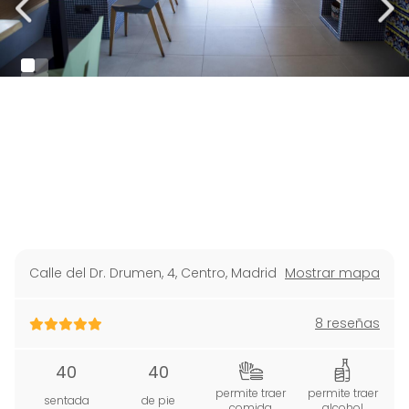
Calle del Dr. Drumen, 4, Centro
,
Madrid
Mostrar mapa
8 reseñas
40
40
permite traer
permite traer
sentada
de pie
comida
alcohol