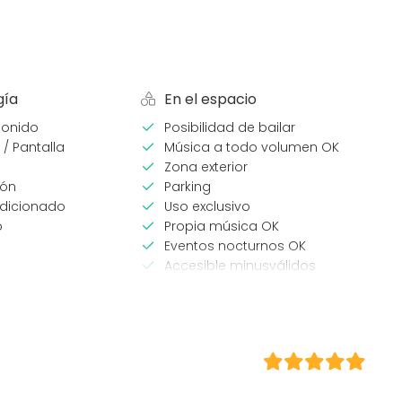
gía
En el espacio
sonido
Posibilidad de bailar
 / Pantalla
Música a todo volumen OK
Zona exterior
ión
Parking
ndicionado
Uso exclusivo
o
Propia música OK
Eventos nocturnos OK
Accesible minusválidos
Zona para música en directo
WC para minusválidos
eventos
Tipo de espacio
Espacio multiuso