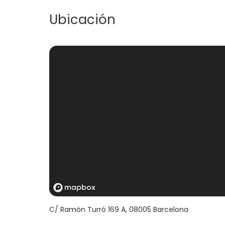
Ubicación
C/ Ramón Turró 169 A
,
08005
Barcelona