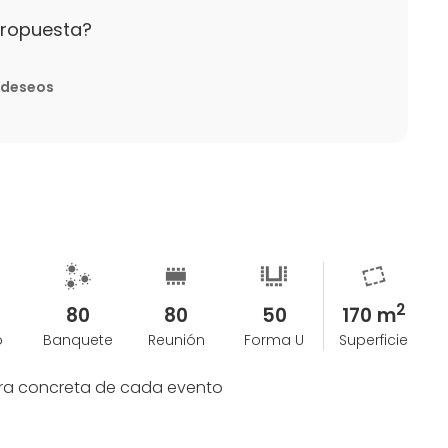
s en pleno distrito de la innovación 22@ de
propuesta?
 y de la playa.
e deseos
2
80
80
50
170 m
o
Banquete
Reunión
Forma U
Superficie
tura concreta de cada evento