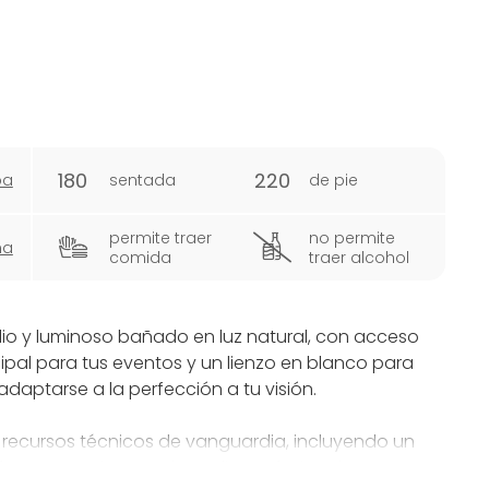
180
220
pa
sentada
de pie
permite traer
no permite
ña
comida
traer alcohol
lio y luminoso bañado en luz natural, con acceso
ncipal para tus eventos y un lienzo en blanco para
daptarse a la perfección a tu visión.
recursos técnicos de vanguardia, incluyendo un
fonos y un sistema de audio profesional,