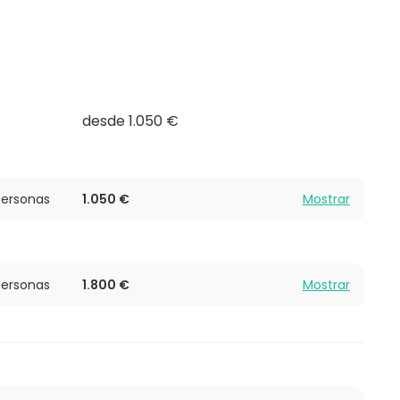
n sonido nítido.
iguración, el Auditorio es ideal para:
desde 1.050 €
performances
ersonas
1.050 €
Mostrar
ersonas
1.800 €
Mostrar
ue puede incluir catering, servicios audiovisuales,
 no tengas que preocuparte por nada.
 nos encargamos del resto!