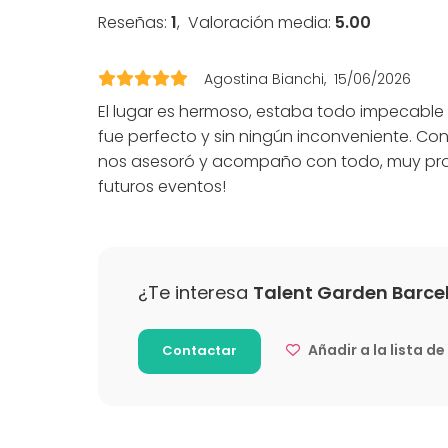
Pizarra blanca / Flipchart
Boda
Reseñas:
1
,
Valoración media:
5.00
Material tomar notas
Cena / C
Mobiliario
Reunión 
Conferen
Agostina Bianchi
15/06/2026
Evento co
El lugar es hermoso, estaba todo impecable
Fiesta infa
Fiesta d
fue perfecto y sin ningún inconveniente. Co
Celebraci
nos asesoró y acompaño con todo, muy prof
Team buil
futuros eventos!
Más información sobre servicios e instalaci
Ofrecemos un servicio 360. Por lo tanto, cual
¿Te interesa
Talent Garden Barcel
hacerla realidad!
Añadir a la lista d
Contactar