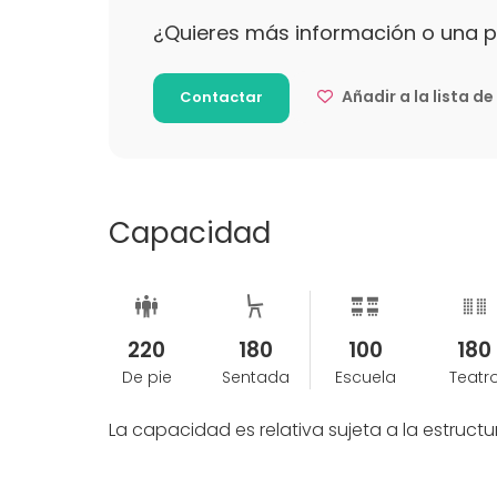
Ubicación: Estamos estratégicamente situado
¿Quieres más información o una 
Poblenou, a pocos minutos del metro Llacuna
Añadir a la lista d
Contactar
Capacidad
220
180
100
180
De pie
Sentada
Escuela
Teatr
La capacidad es relativa sujeta a la estruc