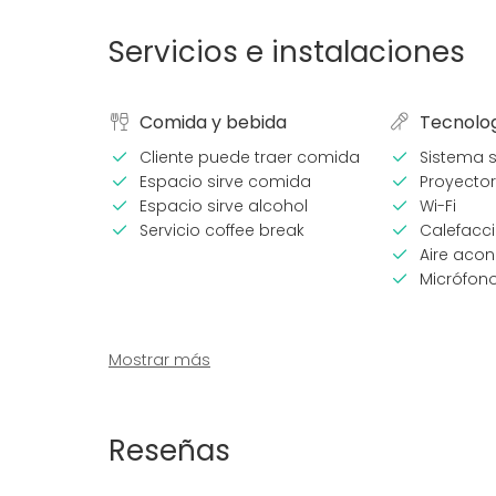
Servicios e instalaciones
Comida y bebida
Tecnolo
Cliente puede traer comida
Sistema 
Espacio sirve comida
Proyector
Espacio sirve alcohol
Wi-Fi
Servicio coffee break
Calefacc
Aire aco
Micrófon
Mostrar más
Equipamiento
Tipo de 
Reseñas
Escenario
Fiesta