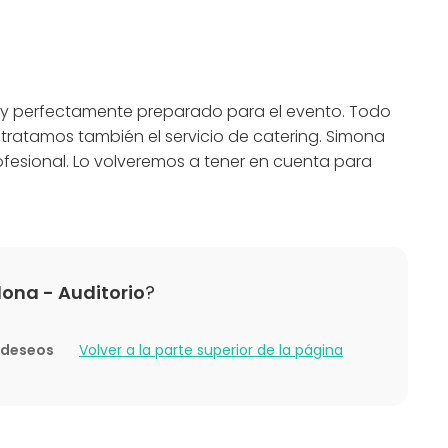
Sala de reuniones
omida
Auditorio
/ Workshop
Aula de formación
cia / Formación
Sala de fiesta
rporativo
Sala de conferencias
 y perfectamente preparado para el evento. Todo
ntil
e empresa
ntratamos también el servicio de catering. Simona
ón familiar
esional. Lo volveremos a tener en cuenta para
ding / Recreación
ones
quier servicio o idea que se quiera incluir, podemos
ona - Auditorio
?
e deseos
Volver a la parte superior de la página