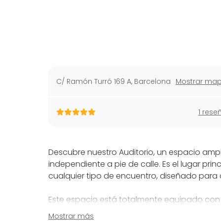
C/ Ramón Turró 169 A
,
Barcelona
Mostrar ma
1 rese
Descubre nuestro Auditorio, un espacio amp
independiente a pie de calle. Es el lugar pri
cualquier tipo de encuentro, diseñado para a
Este espacio está totalmente equipado con 
proyector y pantalla de gran formato, micró
Mostrar más