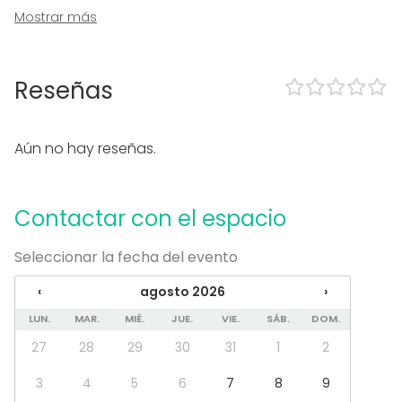
Mostrar más
En el espacio
Accesible minusválidos
Uso exclusivo
Reseñas
Zona exterior
Equipamiento
Aún no hay reseñas.
Mobiliario
Tipo de eventos
Contactar con el espacio
Fiesta
Boda
Seleccionar la fecha del evento
Cena / Comida
Reunión / Workshop
‹
agosto 2026
›
Conferencia / Formación
LUN.
MAR.
MIÉ.
JUE.
VIE.
SÁB.
DOM.
Evento corporativo
Fiesta infantil
27
28
29
30
31
1
2
Fiesta de empresa
Celebración familiar
3
4
5
6
7
8
9
Team building / Recreación