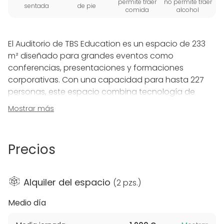
permite traer
no permite traer
sentada
de pie
comida
alcohol
El Auditorio de TBS Education es un espacio de 233
m² diseñado para grandes eventos como
conferencias, presentaciones y formaciones
corporativas. Con una capacidad para hasta 227
personas, este espacio combina tecnología de
última generación con una distribución cómoda y
Mostrar más
funcional. Su pantalla LED Full HD de 6 x 4.2 metros y
sistema de proyección vía HDMI o inalámbrico
(ClickShare, AirPlay y Miracast) aseguran una
Precios
experiencia visual y técnica impecable.
El auditorio está equipado con altavoces y
Alquiler del espacio
(
2 pzs.
)
microfonía inalámbrica (2 micros de mano y 4 de
oreja), así como una cámara con auto-tracking que
Medio día
lo convierte en un aula híbrida ideal para eventos
presenciales y virtuales a través de Zoom Room. Su