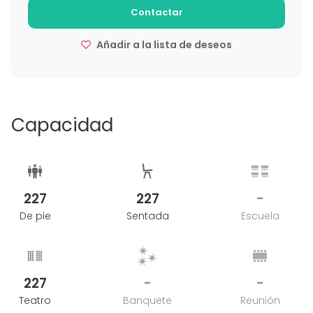
Contactar
Espacios en la séptima planta
Auditorio TBS Education (Aula Magna)
Añadir a la lista de deseos
Sala de Conferencias TBS Education
Sala Executive TBS Education
Ático + Terraza TBS Education
Sala de Juntas TBS Education (Boardroom)
Capacidad
227
227
-
De pie
Sentada
Escuela
227
-
-
Teatro
Banquete
Reunión