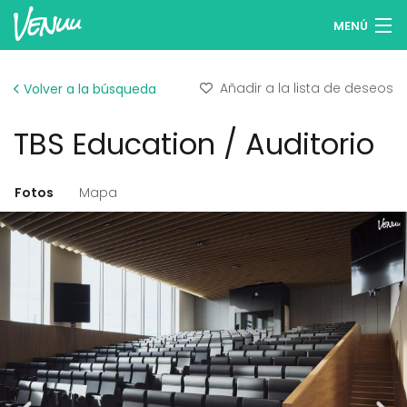
MENÚ
Buscar espacios
Añadir a la lista de deseos
Volver a la búsqueda
Listas de deseos
TBS Education / Auditorio
Iniciar sesión
Español
Fotos
Mapa
Publicar tu espacio