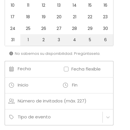
10
11
12
13
14
15
16
Tipo de espacio
17
18
19
20
21
22
23
Sala de reuniones
Auditorio
24
25
26
27
28
29
30
Aula de formación
Sala de conferencias
31
1
2
3
4
5
6
Sala de congresos
No sabemos su disponibilidad. Pregúntasela.
Fecha
Fecha flexible
Inicio
Fin
Número de invitados (máx. 227)
Tipo de evento