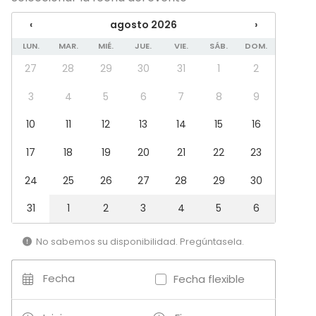
Fiesta de empresa
‹
agosto 2026
›
Celebración familiar
Team building / Recreación
LUN.
MAR.
MIÉ.
JUE.
VIE.
SÁB.
DOM.
27
28
29
30
31
1
2
Tipo de espacio
Salón de banquetes
3
4
5
6
7
8
9
Espacio multiuso
10
11
12
13
14
15
16
Sala de reuniones
Espacio industrial
17
18
19
20
21
22
23
Sala de conferencias
24
25
26
27
28
29
30
Más información sobre servicios e instalaciones
31
1
2
3
4
5
6
Truss de grandes dimensiones que da nombre a la
sala y que la recorre de un extremo a otro. Del mismo
No sabemos su disponibilidad. Pregúntasela.
cuelgan dos plasmas de apoyo, dos proyectores
que dan soporte a la dos pantallas tipo cine que
Fecha
Fecha flexible
hay en cada lado, y un potente sistema de luces.
Focos y cabezas móviles que permiten también