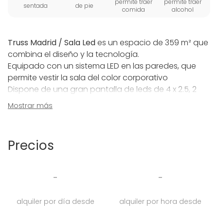
permite traer
permite traer
sentada
de pie
comida
alcohol
Truss Madrid / Sala Led
es un espacio de 359 m² que
combina el diseño y la tecnología.
Equipado con un sistema LED en las paredes, que
permite vestir la sala del color corporativo
Dispone de una gran pantalla de leds de 4 x 2.5, 2
micros inalámbricos de mano, así como un gran
Mostrar más
truss que atraviesa la sala que sostiene dos
plasmas, un proyector y un potente sistema de
luces, incluyendo focos y cabezas móviles,
Precios
adaptándose a diferentes formatos de evento.
La sala cuenta ventanales que permiten la entrada
-
-
de luz natural.
Dispone de camerino, zona de coworking para el
alquiler por día desde
alquiler por hora desde
equipo de producción del evento y aseos de diseño
El espacio es ideal para todo tipo de eventos: