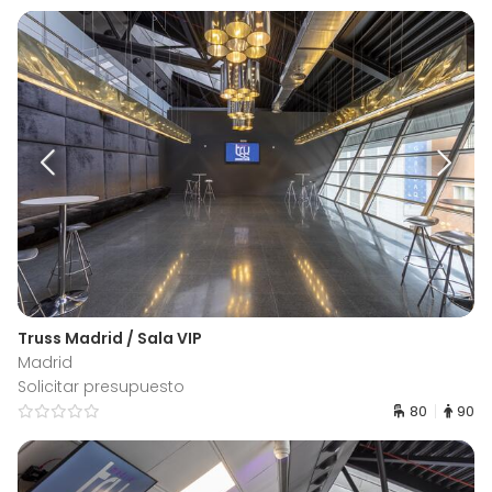
Truss Madrid / Sala VIP
Madrid
Solicitar presupuesto
80
90