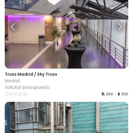
Truss Madrid / Sky Truss
Madrid
Solicitar presupuesto
260
300