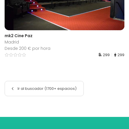
mk2 Cine Paz
Madrid
Desde 200 € por hora
299
299
Ir al buscador (1700+ espacios)