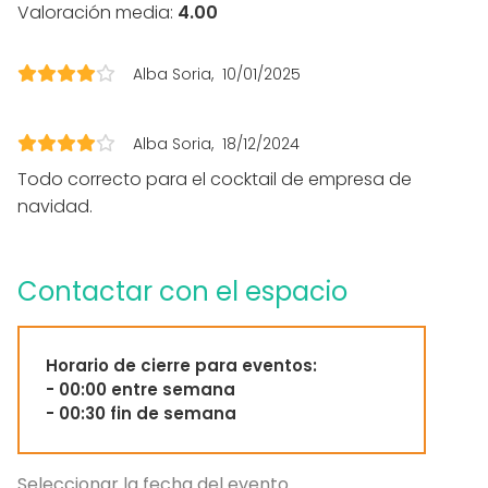
En el espacio
Valoración media:
4.00
Posibilidad de bailar
Zona exterior
Alba Soria
10/01/2025
Parking
Uso exclusivo
Accesible minusválidos
Alba Soria
18/12/2024
WC para minusválidos
Todo correcto para el cocktail de empresa de
navidad.
Equipamiento
Escenario
Mobiliario
Contactar con el espacio
Tipo de eventos
Fiesta
Horario de cierre para eventos:
Boda
- 00:00 entre semana
Cena / Comida
- 00:30 fin de semana
Reunión / Workshop
Conferencia / Formación
Evento corporativo
Seleccionar la fecha del evento
Fiesta infantil