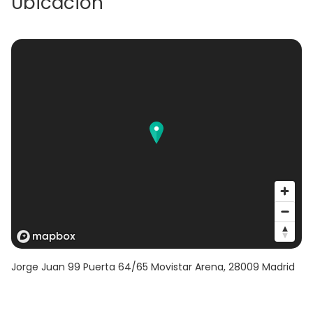
Ubicación
Jorge Juan 99 Puerta 64/65 Movistar Arena
,
28009
Madrid