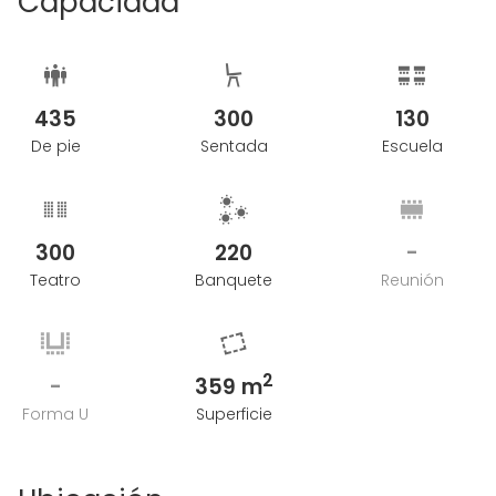
Capacidad
00:00 entre semana
00:30 durante el fin de semana
435
300
130
De pie
Sentada
Escuela
300
220
-
Teatro
Banquete
Reunión
2
-
359 m
Forma U
Superficie