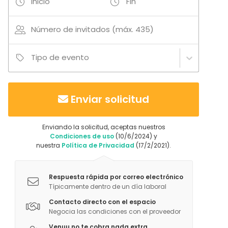
Inicio
Fin
anclar en el mismo material audiovisual extra, o
elementos decorativos facilitando la producción del
Número de invitados (máx. 435)
evento.
Tipo de evento
Sistema de leds en paredes permitiendo poner el
color corporativo. Nuestro equipo técnico le
detallará las diferentes configuraciones que permite
Enviar solicitud
este sistema pudiendo poner más de un color y
adaptándose al máximo a las necesidades de cada
cliente.
Enviando la solicitud, aceptas nuestros
Condiciones de uso
(10/6/2024) y
nuestra
Política de Privacidad
(17/2/2021).
Sistema de cortinas/blackout que en apenas 30
segundos oscurecen la sala para la perfecta
visualización de la presentación en las pantallas.
Respuesta rápida por correo electrónico
También disponen de leds independientes a lo largo
Típicamente dentro de un día laboral
del ventanal permitiendo personalizarlas con un
Contacto directo con el espacio
Negocia las condiciones con el proveedor
color diferente. Permite diferentes configuraciones.
Venuu no te cobra nada extra