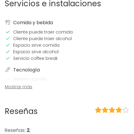
Servicios e instalaciones
Comida y bebida
Cliente puede traer comida
Cliente puede traer alcohol
Espacio sirve comida
Espacio sirve alcohol
Servicio coffee break
Tecnología
Sistema sonido
Proyector / Pantalla
Mostrar más
Wi-Fi
Sistema sonido profesional
Sistema iluminación profesional
Reseñas
Calefacción
Aire acondicionado
Micrófono
Reseñas:
2
,