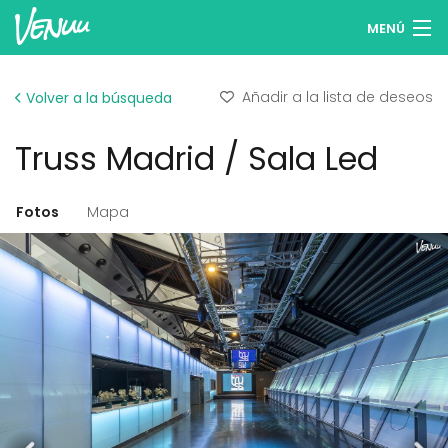
MENÚ
Buscar espacios
Añadir a la lista de deseos
Volver a la búsqueda
Listas de deseos
Truss Madrid / Sala Led
Iniciar sesión
Español
Fotos
Mapa
Publicar tu espacio