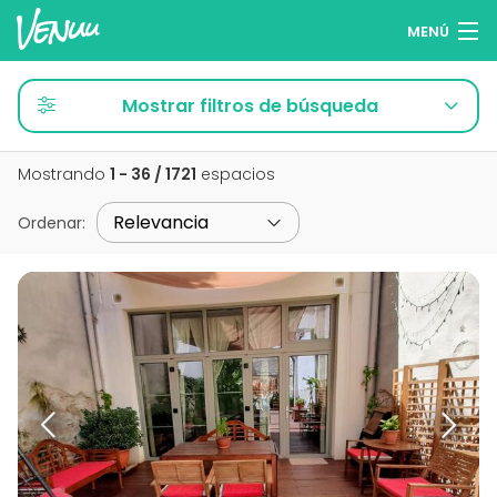
MENÚ
Buscar espacios
Mostrar filtros de búsqueda
Listas de deseos
Mostrando
1 - 36 / 1721
espacios
Iniciar sesión
Ordenar
:
Español
Publicar tu espacio