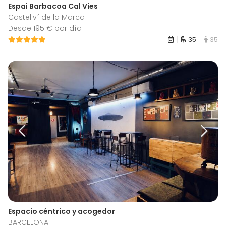
Espai Barbacoa Cal Vies
Castellví de la Marca
Desde 195 € por día
35
35
Espacio céntrico y acogedor
BARCELONA