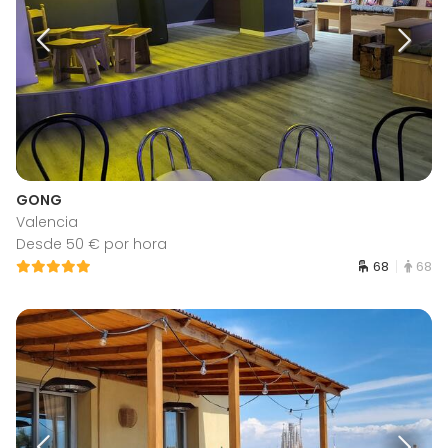
GONG
Valencia
Desde 50 € por hora
68
68