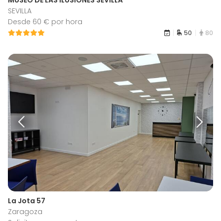
SEVILLA
Desde 60 € por hora
50
80
La Jota 57
Zaragoza