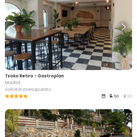
Txoko Retiro - Gastroplan
Madrid
Solicitar presupuesto
50
92