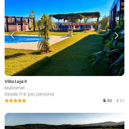
Villa Loja II
Mutxamel
Desde 17 € por persona
50
50