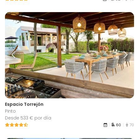
Espacio Torrejón
Pinto
Desde 533 € por día
60
70