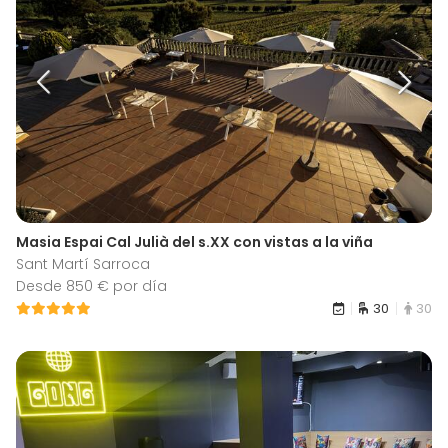
Masia Espai Cal Julià del s.XX con vistas a la viña
Sant Martí Sarroca
Desde 850 € por día
30
30