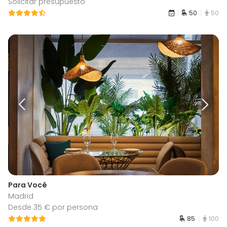
Solicitar presupuesto
50
50
Para Você
Madrid
Desde 35 € por persona
85
100