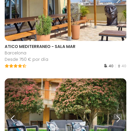
ATICO MEDITERRANEO - SALA MAR
Barcelona
Desde 750 € por día
40
40