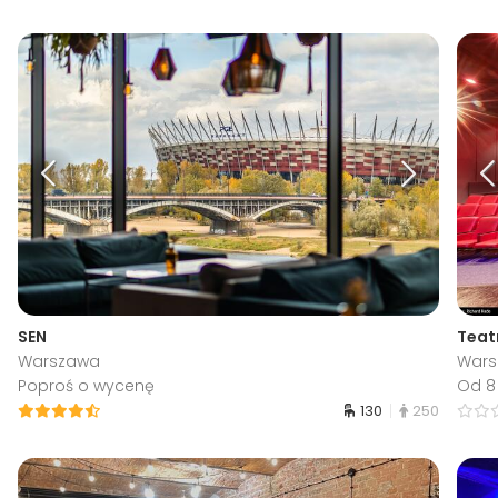
SEN
Teatr
Warszawa
War
Poproś o wycenę
Od 8
130
250