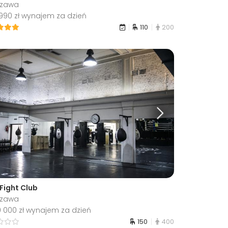
szawa
 990 zł wynajem za dzień
110
200
 Fight Club
szawa
0 000 zł wynajem za dzień
150
400