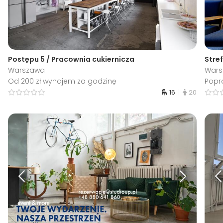
Postępu 5 / Pracownia cukiernicza
Stre
Warszawa
War
Od 200 zł wynajem za godzinę
Popr
16
20