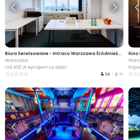
Biura Serwisowane - Intraco Warszawa Śródmieście
Kino
Warszawa
War
Od 400 zł wynajem za dzień
Popr
55
75