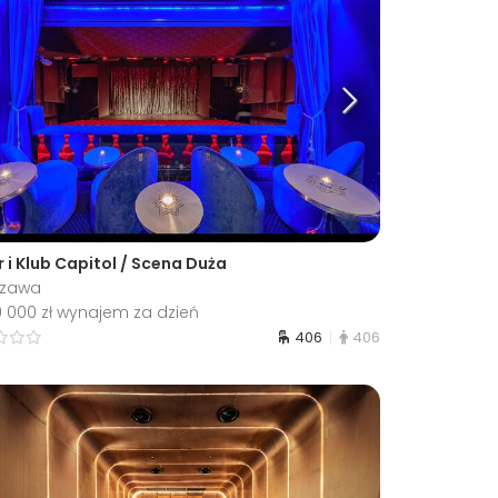
 i Klub Capitol / Scena Duża
szawa
0 000 zł wynajem za dzień
406
406