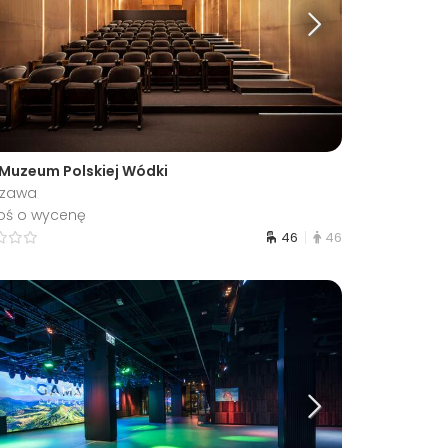
 Muzeum Polskiej Wódki
szawa
oś o wycenę
46
46