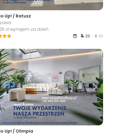
io Up! / Ratusz
szawa
25 zł wynajem za dzień
20
25
o Up! / Olimpia