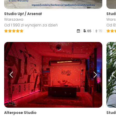
Studio Up! / Arsenał
Stud
Warszawa
War
Od 1 990 zł wynajem za dzień
Od 8
65
70
Alterpose Studio
Studi