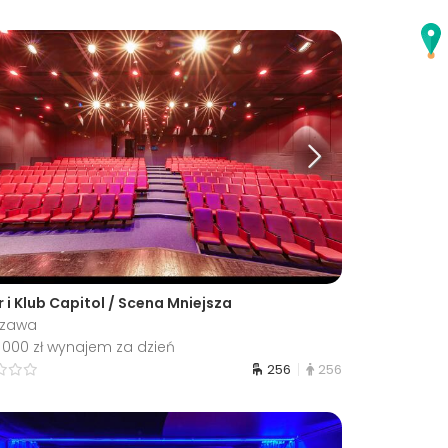
 i Klub Capitol / Scena Mniejsza
szawa
 000 zł wynajem za dzień
256
256