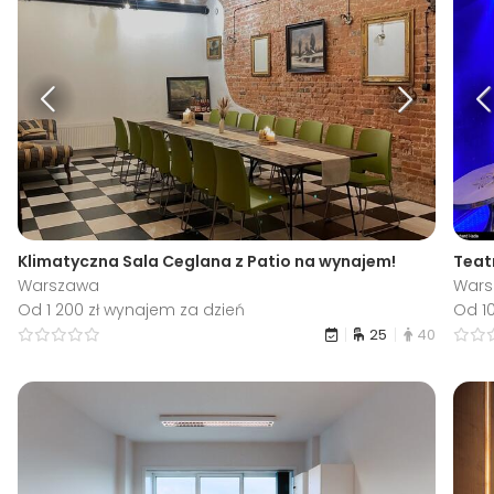
Klimatyczna Sala Ceglana z Patio na wynajem!
Teatr
Warszawa
War
Od 1 200 zł wynajem za dzień
Od 1
25
40