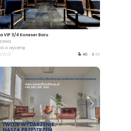
fa VIP 3/4 Koneser Baru
szawa
oś o wycenę
40
60