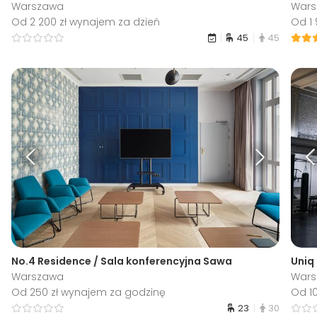
Warszawa
War
Od 2 200 zł wynajem za dzień
Od 1
45
45
No.4 Residence / Sala konferencyjna Sawa
Uniq
Warszawa
War
Od 250 zł wynajem za godzinę
Od 1
23
30