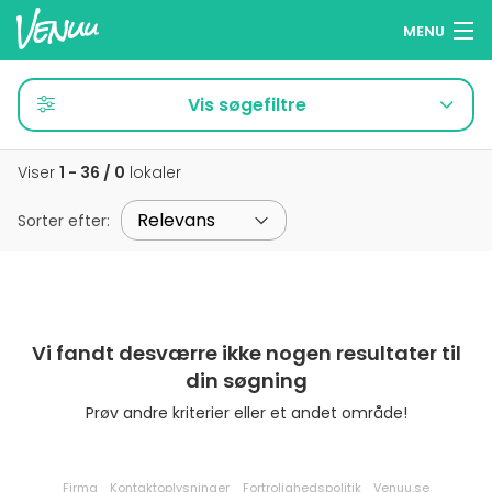
MENU
Søg lokaler
Vis søgefiltre
Wish Lists
Viser
1 - 36 / 0
lokaler
Log ind
Sorter efter
:
Dansk
Tilføj dit lokale
Vi fandt desværre ikke nogen resultater til
din søgning
Prøv andre kriterier eller et andet område!
Firma
Kontaktoplysninger
Fortrolighedspolitik
Venuu.se