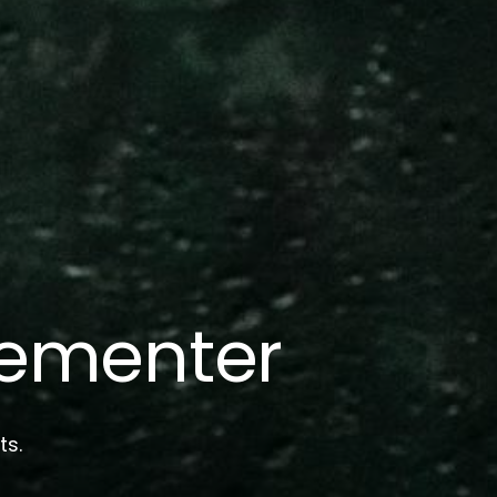
ngementer
ts.