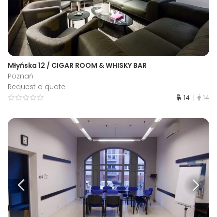
Młyńska 12 / CIGAR ROOM & WHISKY BAR
Poznań
Request a quote
14
14