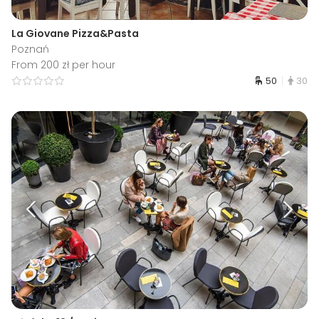
La Giovane Pizza&Pasta
Poznań
From 200 zł per hour
50
30