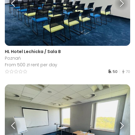
HL Hotel Lechicka / Sala B
Poznań
From 500 zł rent per day
50
70