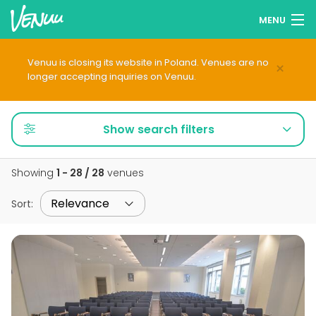
MENU
Browse venues
Venuu is closing its website in Poland. Venues are no
×
longer accepting inquiries on Venuu.
Wish lists
Log in
Show search filters
English
Showing
1 - 28 / 28
venues
Add your venue
Sort
: