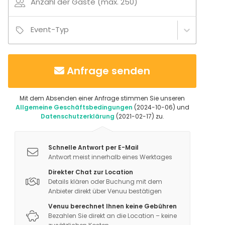
Anzahl der Gäste (max. 250)
Location-Typ
Festsaal
Event-Typ
Veranstaltungsraum
Restaurant
Café
Anfrage senden
Speisesaal / Séparée
Saal
Partyraum
Mit dem Absenden einer Anfrage stimmen Sie unseren
Freizeitlocation
Allgemeine Geschäftsbedingungen
(2024-10-06) und
Datenschutzerklärung
(2021-02-17) zu.
Zusätzliche Informationen zu Dienstleistungen und
Einrichtungen
Schnelle Antwort per E-Mail
Antwort meist innerhalb eines Werktages
Der Große Saal verfügt über Starkstrom sowie ein
Direkter Chat zur Location
integriertes Mischpult/DJ-System und bietet dank der
Details klären oder Buchung mit dem
entfallenden Lautstärkebeschränkungen beste
Anbieter direkt über Venuu bestätigen
Bedingungen für Musik- und Entertainment-Events.
Venuu berechnet Ihnen keine Gebühren
Die Buchung beinhaltet bereits ein professionelles
Bezahlen Sie direkt an die Location – keine
Servicepersonal sowie ein All-Inclusive-Paket für ein