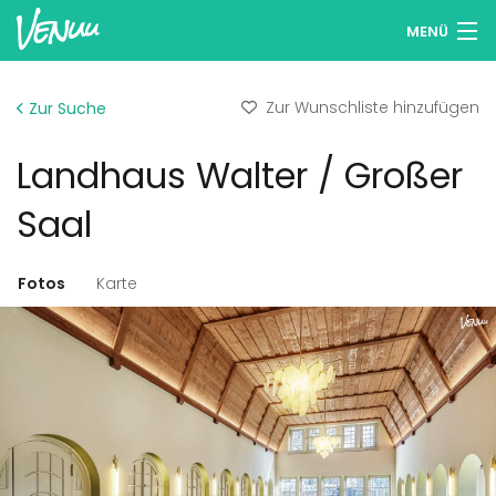
MENÜ
Locations entdecken
Zur Wunschliste hinzufügen
Zur Suche
Wunschlisten
Landhaus Walter / Großer
Anmelden
Saal
Deutsch
Fotos
Karte
Location hinzufügen