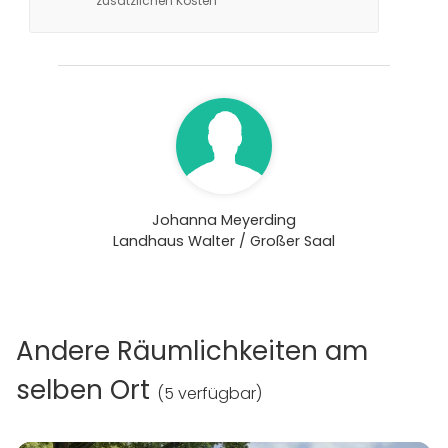
zusätzlichen Kosten
saisonales Buffet und Getränke. Ein DJ, Live-Musik und
ein Fotoautomat sind optional zubuchbar. Das
Gebäude verfügt über eine Küche vor Ort, eine
Garderobe, einen Backstage-Bereich und ist mit LKW
anfahrbar.
Johanna Meyerding
Landhaus Walter / Großer Saal
Andere Räumlichkeiten am
selben Ort
(
5 verfügbar
)