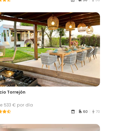
cio Torrejón
e 533 € por día
60
70