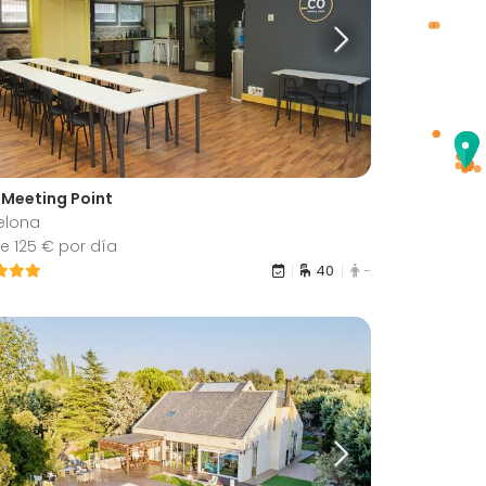
O Meeting Point
elona
e 125 € por día
40
-