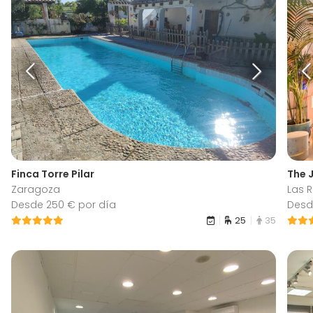
Finca Torre Pilar
The 
Zaragoza
Las 
Desde 250 € por día
Desd
25
35