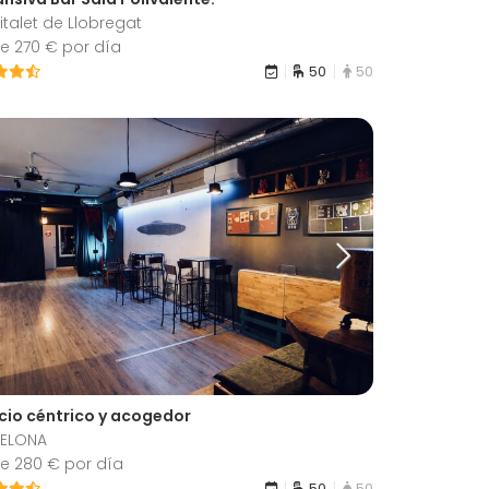
talet de Llobregat
e 270 € por día
50
50
cio céntrico y acogedor
ELONA
e 280 € por día
50
50