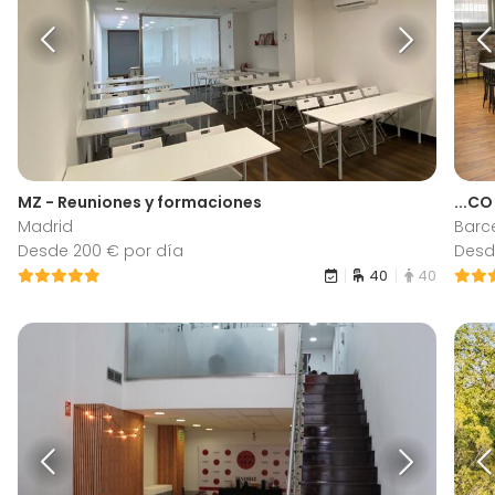
MZ - Reuniones y formaciones
...C
Madrid
Barc
Desde 200 € por día
Desd
40
40