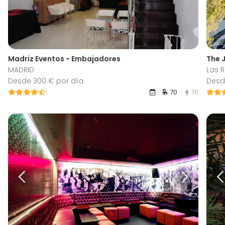
Madriz Eventos - Embajadores
The 
MADRID
Las 
Desde 300 € por día
Desd
70
70