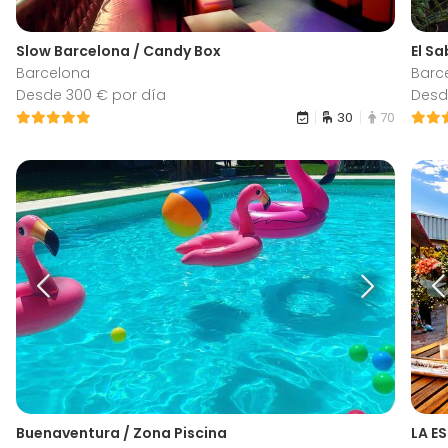
Slow Barcelona / Candy Box
El S
Barcelona
Barc
Desde 300 € por día
Desd
30
70
Buenaventura / Zona Piscina