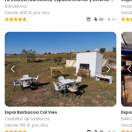
Barcelona
Hospi
Desde 400 € por día
Desd
30
40
Espai Barbacoa Cal Vies
Espa
Castellví de la Marca
BARC
Desde 195 € por día
Desd
35
35