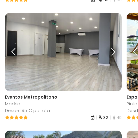
Eventos Metropolitano
Espa
Madrid
Pinto
Desde 195 € por día
Desd
32
49