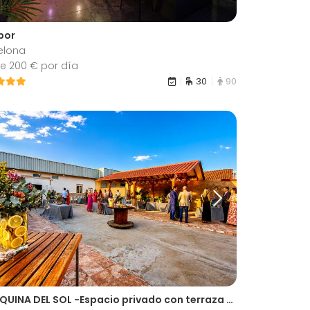
abor
elona
e 200 € por día
30
90
LA ESQUINA DEL SOL -Espacio privado con terraza y barbacoa para celebraciones familiares y eventos a medida en el Aljarafe-